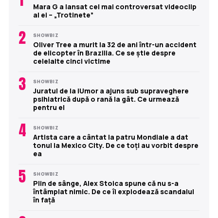
Mara G a lansat cel mai controversat videoclip
al ei – „Trotinete”
2
SHOWBIZ
Oliver Tree a murit la 32 de ani într-un accident
de elicopter în Brazilia. Ce se știe despre
celelalte cinci victime
3
SHOWBIZ
Juratul de la iUmor a ajuns sub supraveghere
psihiatrică după o rană la gât. Ce urmează
pentru el
4
SHOWBIZ
Artista care a cântat la patru Mondiale a dat
tonul la Mexico City. De ce toți au vorbit despre
ea
5
SHOWBIZ
Plin de sânge, Alex Stoica spune că nu s-a
întâmplat nimic. De ce îi explodează scandalul
în față