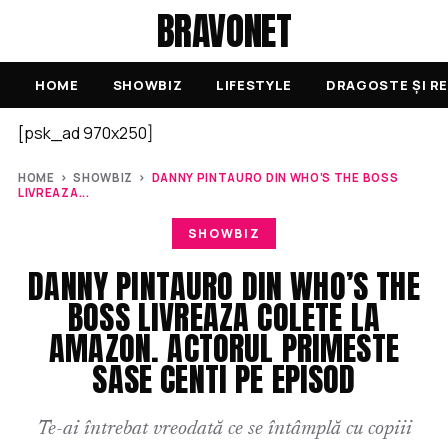
BRAVONET
HOME
SHOWBIZ
LIFESTYLE
DRAGOSTE ȘI RE
[psk_ad 970x250]
HOME
›
SHOWBIZ
›
DANNY PINTAURO DIN WHO’S THE BOSS
LIVREAZA...
SHOWBIZ
DANNY PINTAURO DIN WHO’S THE
BOSS LIVREAZA COLETE LA
AMAZON. ACTORUL PRIMESTE
SASE CENTI PE EPISOD
Te-ai întrebat vreodată ce se întâmplă cu copiii