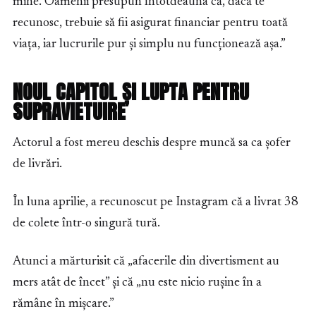
mine. Oamenii presupun întotdeauna că, dacă te
recunosc, trebuie să fii asigurat financiar pentru toată
viața, iar lucrurile pur și simplu nu funcționează așa.”
NOUL CAPITOL ȘI LUPTA PENTRU
SUPRAVIETUIRE
Actorul a fost mereu deschis despre muncă sa ca șofer
de livrări.
În luna aprilie, a recunoscut pe Instagram că a livrat 38
de colete într-o singură tură.
Atunci a mărturisit că „afacerile din divertisment au
mers atât de încet” și că „nu este nicio rușine în a
rămâne în mișcare.”