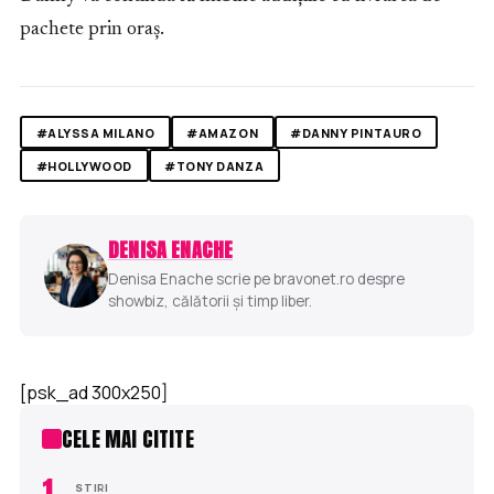
pachete prin oraș.
#ALYSSA MILANO
#AMAZON
#DANNY PINTAURO
#HOLLYWOOD
#TONY DANZA
DENISA ENACHE
Denisa Enache scrie pe bravonet.ro despre
showbiz, călătorii și timp liber.
[psk_ad 300x250]
CELE MAI CITITE
1
STIRI