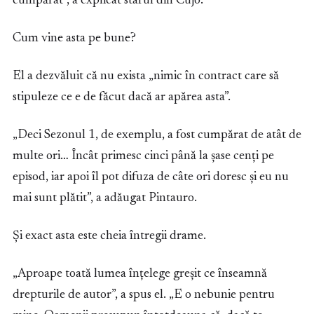
cumpărat”, a explicat starul din Cujo.
Cum vine asta pe bune?
El a dezvăluit că nu exista „nimic în contract care să
stipuleze ce e de făcut dacă ar apărea asta”.
„Deci Sezonul 1, de exemplu, a fost cumpărat de atât de
multe ori… Încât primesc cinci până la șase cenți pe
episod, iar apoi îl pot difuza de câte ori doresc și eu nu
mai sunt plătit”, a adăugat Pintauro.
Și exact asta este cheia întregii drame.
„Aproape toată lumea înțelege greșit ce înseamnă
drepturile de autor”, a spus el. „E o nebunie pentru