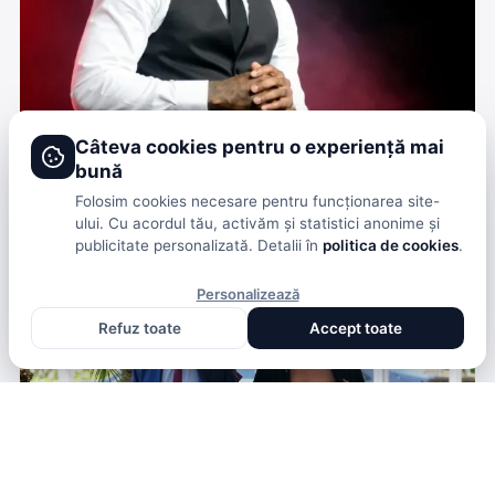
SHOWBIZ
Câteva cookies pentru o experiență mai
RAPPERUL PRINS ÎNTRE POLIȚIE ȘI PROPRIILE
bună
VERSURI. DE CE S-A ÎNTORS NUMELE LUI YG ÎN CAZUL
DRAKEO THE RULER
Folosim cookies necesare pentru funcționarea site-
ului. Cu acordul tău, activăm și statistici anonime și
DENISA ENACHE
· ACUM 2 SĂPTĂMÂNI
publicitate personalizată. Detalii în
politica de cookies
.
Personalizează
Refuz toate
Accept toate