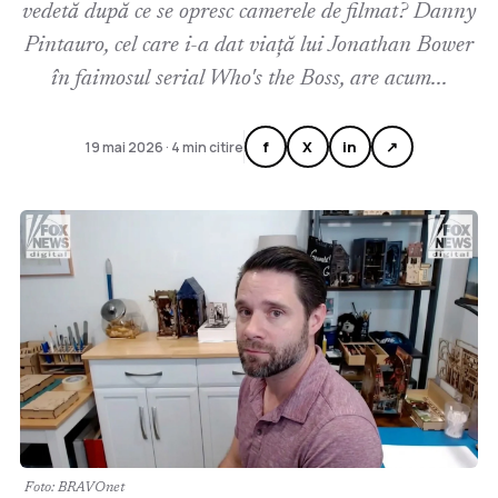
vedetă după ce se opresc camerele de filmat? Danny
Pintauro, cel care i-a dat viață lui Jonathan Bower
în faimosul serial Who's the Boss, are acum...
f
X
in
↗
19 mai 2026 · 4 min citire
Foto: BRAVOnet