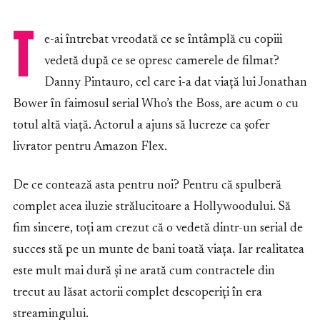
T
e-ai întrebat vreodată ce se întâmplă cu copiii
vedetă după ce se opresc camerele de filmat?
Danny Pintauro, cel care i-a dat viață lui Jonathan
Bower în faimosul serial Who’s the Boss, are acum o cu
totul altă viață. Actorul a ajuns să lucreze ca șofer
livrator pentru Amazon Flex.
De ce contează asta pentru noi? Pentru că spulberă
complet acea iluzie strălucitoare a Hollywoodului. Să
fim sincere, toți am crezut că o vedetă dintr-un serial de
succes stă pe un munte de bani toată viața. Iar realitatea
este mult mai dură și ne arată cum contractele din
trecut au lăsat actorii complet descoperiți în era
streamingului.