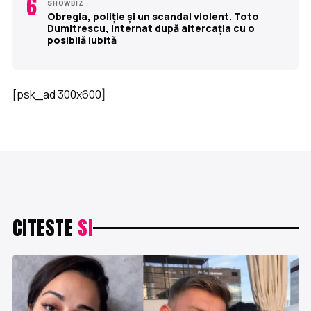
6
SHOWBIZ
Obregia, poliție și un scandal violent. Toto
Dumitrescu, internat după altercația cu o
posibilă iubită
[psk_ad 300x600]
CITESTE
SI