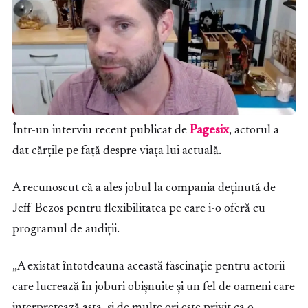
Într-un interviu recent publicat de
Pagesix
, actorul a
dat cărțile pe față despre viața lui actuală.
A recunoscut că a ales jobul la compania deținută de
Jeff Bezos pentru flexibilitatea pe care i-o oferă cu
programul de audiții.
„A existat întotdeauna această fascinație pentru actorii
care lucrează în joburi obișnuite și un fel de oameni care
interpretează asta, și de multe ori este privit ca o