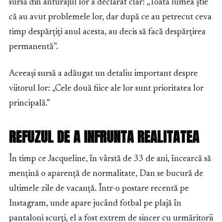
sursă din anturajul lor a declarat clar: „Toată lumea știe
că au avut problemele lor, dar după ce au petrecut ceva
timp despărțiți anul acesta, au decis să facă despărțirea
permanentă”.
Aceeași sursă a adăugat un detaliu important despre
viitorul lor: „Cele două fiice ale lor sunt prioritatea lor
principală.”
REFUZUL DE A INFRUNTA REALITATEA
În timp ce Jacqueline, în vârstă de 33 de ani, încearcă să
mențină o aparență de normalitate, Dan se bucură de
ultimele zile de vacanță. Într-o postare recentă pe
Instagram, unde apare jucând fotbal pe plajă în
pantaloni scurți, el a fost extrem de sincer cu urmăritorii