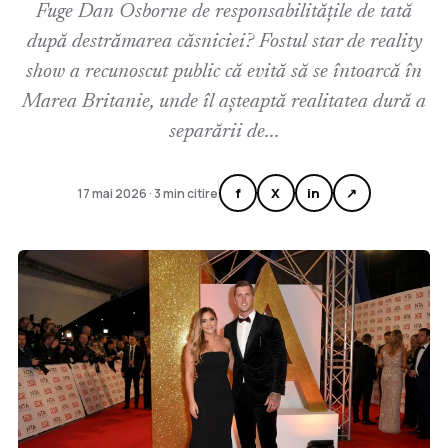
Fuge Dan Osborne de responsabilitățile de tată
după destrămarea căsniciei? Fostul star de reality
show a recunoscut public că evită să se întoarcă în
Marea Britanie, unde îl așteaptă realitatea dură a
separării de...
f
X
in
↗
17 mai 2026 · 3 min citire