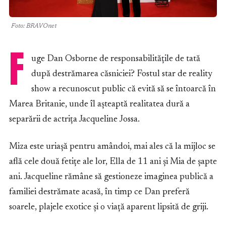
Foto: BRAVOnet
F
uge Dan Osborne de responsabilitățile de tată
după destrămarea căsniciei? Fostul star de reality
show a recunoscut public că evită să se întoarcă în
Marea Britanie, unde îl așteaptă realitatea dură a
separării de actrița Jacqueline Jossa.
Miza este uriașă pentru amândoi, mai ales că la mijloc se
află cele două fetițe ale lor, Ella de 11 ani și Mia de șapte
ani. Jacqueline rămâne să gestioneze imaginea publică a
familiei destrămate acasă, în timp ce Dan preferă
soarele, plajele exotice și o viață aparent lipsită de griji.