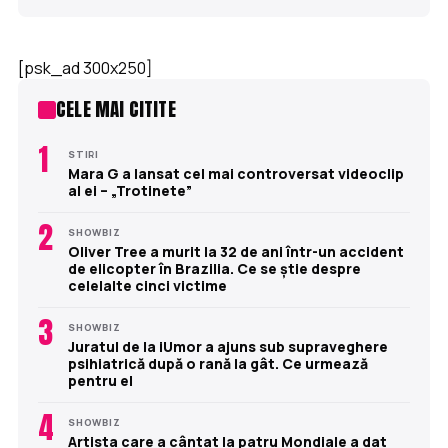
[psk_ad 300x250]
CELE MAI CITITE
1
STIRI
Mara G a lansat cel mai controversat videoclip
al ei – „Trotinete”
2
SHOWBIZ
Oliver Tree a murit la 32 de ani într-un accident
de elicopter în Brazilia. Ce se știe despre
celelalte cinci victime
3
SHOWBIZ
Juratul de la iUmor a ajuns sub supraveghere
psihiatrică după o rană la gât. Ce urmează
pentru el
4
SHOWBIZ
Artista care a cântat la patru Mondiale a dat