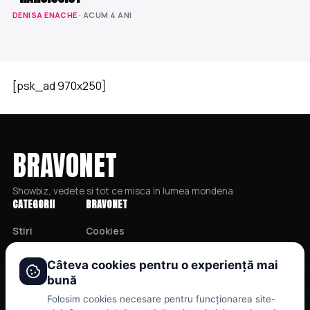
DENISA ENACHE
· ACUM 4 ANI
[psk_ad 970x250]
BRAVONET
Showbiz, vedete si tot ce misca in lumea mondena
CATEGORII
BRAVONET
Stiri
Cookies
Showbiz
Publicitate
Câteva cookies pentru o experiență mai
Publicitate
Politica De Confidentialitate
bună
Lifestyle
Home
Folosim cookies necesare pentru funcționarea site-
Health & Beauty
Termeni și Condiții