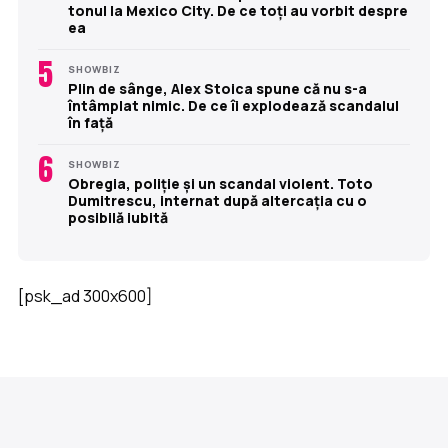
tonul la Mexico City. De ce toți au vorbit despre
ea
5
SHOWBIZ
Plin de sânge, Alex Stoica spune că nu s-a
întâmplat nimic. De ce îi explodează scandalul
în față
6
SHOWBIZ
Obregia, poliție și un scandal violent. Toto
Dumitrescu, internat după altercația cu o
posibilă iubită
[psk_ad 300x600]