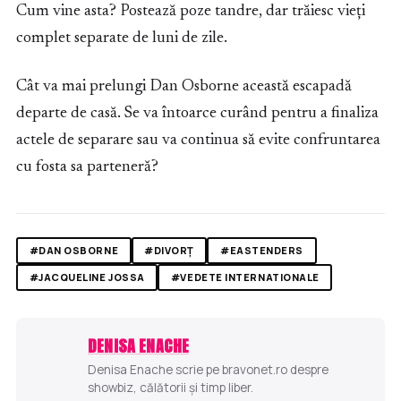
Cum vine asta? Postează poze tandre, dar trăiesc vieți
complet separate de luni de zile.
Cât va mai prelungi Dan Osborne această escapadă
departe de casă. Se va întoarce curând pentru a finaliza
actele de separare sau va continua să evite confruntarea
cu fosta sa parteneră?
#DAN OSBORNE
#DIVORȚ
#EASTENDERS
#JACQUELINE JOSSA
#VEDETE INTERNATIONALE
DENISA ENACHE
Denisa Enache scrie pe bravonet.ro despre
showbiz, călătorii și timp liber.