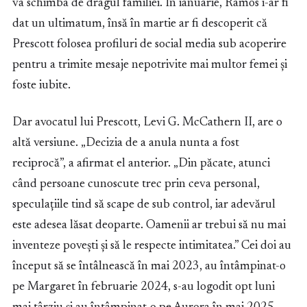
va schimba de dragul familiei. În ianuarie, Ramos i-ar fi
dat un ultimatum, însă în martie ar fi descoperit că
Prescott folosea profiluri de social media sub acoperire
pentru a trimite mesaje nepotrivite mai multor femei și
foste iubite.
Dar avocatul lui Prescott, Levi G. McCathern II, are o
altă versiune. „Decizia de a anula nunta a fost
reciprocă”, a afirmat el anterior. „Din păcate, atunci
când persoane cunoscute trec prin ceva personal,
speculațiile tind să scape de sub control, iar adevărul
este adesea lăsat deoparte. Oamenii ar trebui să nu mai
inventeze povești și să le respecte intimitatea.” Cei doi au
început să se întâlnească în mai 2023, au întâmpinat-o
pe Margaret în februarie 2024, s-au logodit opt luni