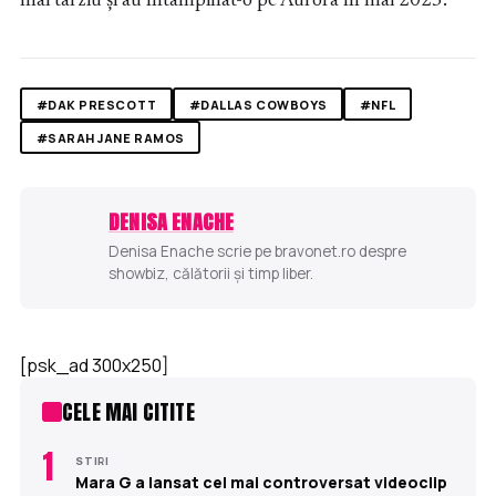
mai târziu și au întâmpinat-o pe Aurora în mai 2025.
#DAK PRESCOTT
#DALLAS COWBOYS
#NFL
#SARAH JANE RAMOS
DENISA ENACHE
Denisa Enache scrie pe bravonet.ro despre
showbiz, călătorii și timp liber.
[psk_ad 300x250]
CELE MAI CITITE
1
STIRI
Mara G a lansat cel mai controversat videoclip