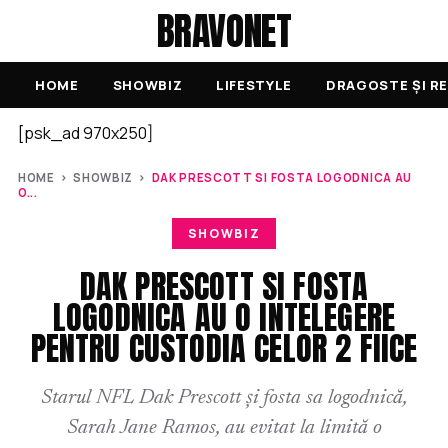
BRAVONET
HOME
SHOWBIZ
LIFESTYLE
DRAGOSTE ȘI RE
[psk_ad 970x250]
HOME
›
SHOWBIZ
›
DAK PRESCOTT SI FOSTA LOGODNICA AU
O...
SHOWBIZ
DAK PRESCOTT SI FOSTA
LOGODNICA AU O INTELEGERE
PENTRU CUSTODIA CELOR 2 FIICE
Starul NFL Dak Prescott și fosta sa logodnică,
Sarah Jane Ramos, au evitat la limită o