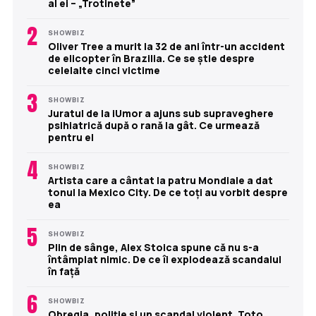
al ei – „Trotinete”
2
SHOWBIZ
Oliver Tree a murit la 32 de ani într-un accident
de elicopter în Brazilia. Ce se știe despre
celelalte cinci victime
3
SHOWBIZ
Juratul de la iUmor a ajuns sub supraveghere
psihiatrică după o rană la gât. Ce urmează
pentru el
4
SHOWBIZ
Artista care a cântat la patru Mondiale a dat
tonul la Mexico City. De ce toți au vorbit despre
ea
5
SHOWBIZ
Plin de sânge, Alex Stoica spune că nu s-a
întâmplat nimic. De ce îi explodează scandalul
în față
6
SHOWBIZ
Obregia, poliție și un scandal violent. Toto