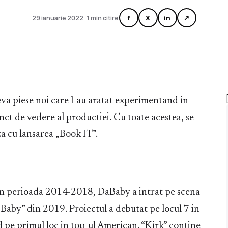
f
X
in
↗
29 ianuarie 2022 · 1 min citire
eva piese noi care l-au aratat experimentand in
nct de vedere al productiei. Cu toate acestea, se
za cu lansarea „Book IT”.
in perioada 2014-2018, DaBaby a intrat pe scena
aby” din 2019. Proiectul a debutat pe locul 7 in
pe primul loc in top-ul American. “Kirk” contine