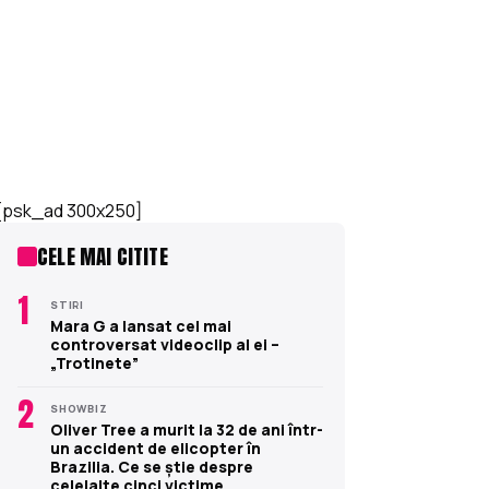
[psk_ad 300x250]
CELE MAI CITITE
1
STIRI
Mara G a lansat cel mai
controversat videoclip al ei –
„Trotinete”
2
SHOWBIZ
Oliver Tree a murit la 32 de ani într-
un accident de elicopter în
Brazilia. Ce se știe despre
celelalte cinci victime