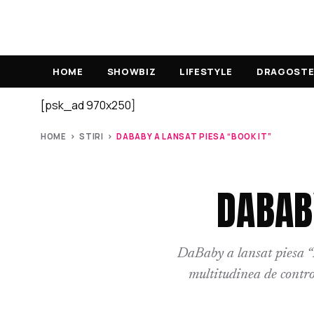
HOME
SHOWBIZ
LIFESTYLE
DRAGOSTE 
[psk_ad 970x250]
HOME
›
STIRI
›
DABABY A LANSAT PIESA “BOOK IT”
DABAB
DaBaby a lansat piesa “
multitudinea de contr