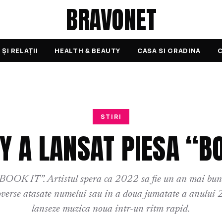
BRAVONET
ȘI RELAȚII
HEALTH & BEAUTY
CASA SI GRADINA
C
STIRI
Y A LANSAT PIESA “BO
BOOK IT”. Artistul spera ca 2022 sa fie un an mai bun
overse atasate numelui sau in a doua jumatate a anului 2
lanseze muzica noua intr-un ritm rapid.