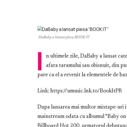
DaBaby a lansat piesa BOOK IT
I
n ultimele zile, DaBaby a lansat cat
afara taramului sau obisnuit, din pu
pare ca el a revenit la elementele de ba
Link: https://umusic.lnk.to/BookItPR
Dupa lansarea mai multor mixtape-uri 
mainstream odata cu albumul “Baby on B
Billboard Hot 200, urmatorul debutand 