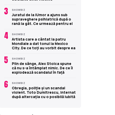
3
SHOWBIZ
Juratul de la iUmor a ajuns sub
supraveghere psihiatrică după o
rană la gât. Ce urmează pentru el
4
SHOWBIZ
Artista care a cântat la patru
Mondiale a dat tonul la Mexico
City. De ce toți au vorbit despre ea
5
SHOWBIZ
Plin de sânge, Alex Stoica spune
că nu s-a întâmplat nimic. De ce îi
explodează scandalul în față
6
SHOWBIZ
Obregia, poliție și un scandal
violent. Toto Dumitrescu, internat
după altercația cu o posibilă iubită