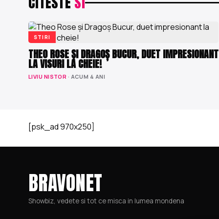
CITESTE
SI
STIRI
THEO ROSE ȘI DRAGOȘ BUCUR, DUET IMPRESIONANT
LA VISURI LA CHEIE!
LIVIU NISTOR
· ACUM 4 ANI
[psk_ad 970x250]
BRAVONET
Showbiz, vedete si tot ce misca in lumea mondena