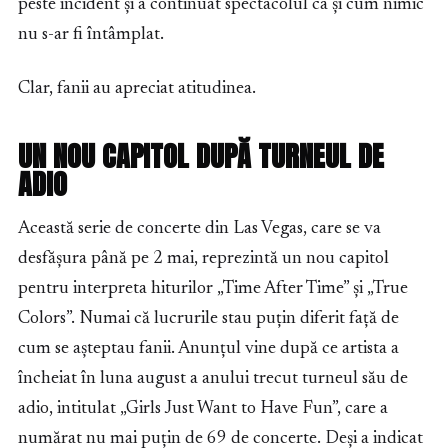
peste incident și a continuat spectacolul ca și cum nimic
nu s-ar fi întâmplat.
Clar, fanii au apreciat atitudinea.
UN NOU CAPITOL DUPĂ TURNEUL DE
ADIO
Această serie de concerte din Las Vegas, care se va
desfășura până pe 2 mai, reprezintă un nou capitol
pentru interpreta hiturilor „Time After Time” și „True
Colors”. Numai că lucrurile stau puțin diferit față de
cum se așteptau fanii. Anunțul vine după ce artista a
încheiat în luna august a anului trecut turneul său de
adio, intitulat „Girls Just Want to Have Fun”, care a
numărat nu mai puțin de 69 de concerte. Deși a indicat