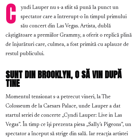
C
yndi Lauper nu s-a sfiit să pună la punct un
spectator care a întrerupt-o în timpul primului
său concert din Las Vegas. Artista, dublă
câștigătoare a premiilor Grammy, a oferit o replică plină
de înjurături care, culmea, a fost primită cu aplauze de
restul publicului.
SUNT DIN BROOKLYN, O SĂ VIN DUPĂ
TINE
Momentul tensionat s-a petrecut vineri, la The
Colosseum de la Caesars Palace, unde Lauper a dat
startul seriei de concerte „Cyndi Lauper: Live in Las
Vegas”. În timp ce își prezenta piesa „Sally’s Pigeons”, un
spectator a început să strige din sală. Iar reacția artistei