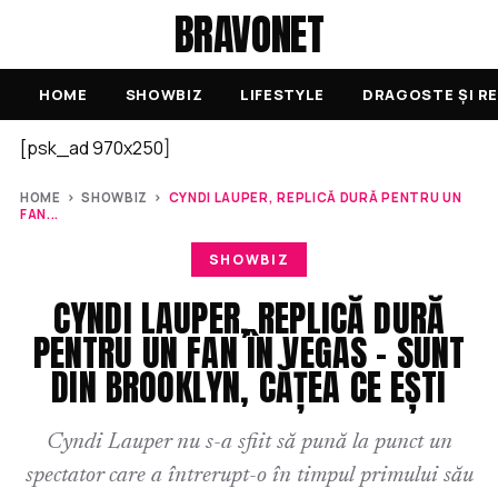
BRAVONET
HOME
SHOWBIZ
LIFESTYLE
DRAGOSTE ȘI RE
[psk_ad 970x250]
HOME
›
SHOWBIZ
›
CYNDI LAUPER, REPLICĂ DURĂ PENTRU UN
FAN...
SHOWBIZ
CYNDI LAUPER, REPLICĂ DURĂ
PENTRU UN FAN ÎN VEGAS – SUNT
DIN BROOKLYN, CĂȚEA CE EȘTI
Cyndi Lauper nu s-a sfiit să pună la punct un
spectator care a întrerupt-o în timpul primului său