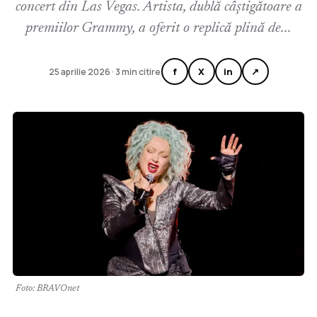
concert din Las Vegas. Artista, dublă câștigătoare a
premiilor Grammy, a oferit o replică plină de...
f
X
in
↗
25 aprilie 2026 · 3 min citire
Foto: BRAVOnet