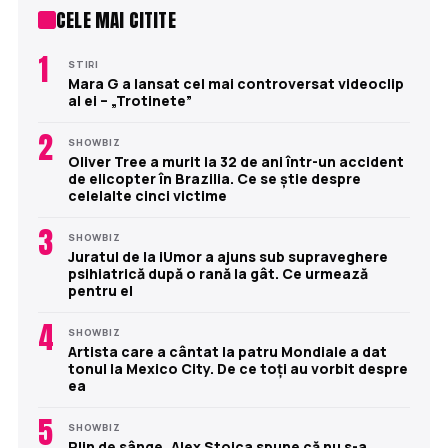
CELE MAI CITITE
1
STIRI
Mara G a lansat cel mai controversat videoclip
al ei – „Trotinete”
2
SHOWBIZ
Oliver Tree a murit la 32 de ani într-un accident
de elicopter în Brazilia. Ce se știe despre
celelalte cinci victime
3
SHOWBIZ
Juratul de la iUmor a ajuns sub supraveghere
psihiatrică după o rană la gât. Ce urmează
pentru el
4
SHOWBIZ
Artista care a cântat la patru Mondiale a dat
tonul la Mexico City. De ce toți au vorbit despre
ea
5
SHOWBIZ
Plin de sânge, Alex Stoica spune că nu s-a