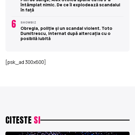
întâmplat nimic. De ce îi explodează scandalul
în față
6
SHOWBIZ
Obregia, poliție și un scandal violent. Toto
Dumitrescu, internat după altercația cu o
posibilă iubită
[psk_ad 300x600]
CITESTE
SI