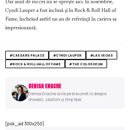
Dar anul de succes nu se oprește aici. În noiembrie,
Cyndi Lauper a fost inclusă și în Rock & Roll Hall of
Fame, încheind astfel un an de referință în cariera sa
impresionantă.
#CAESARS PALACE
#CYNDI LAUPER
#LAS VEGAS
#ROCK & ROLL HALL OF FAME
#THE COLOSSEUM
DENISA ENACHE
Denisa Enache scrie pe bravonet.ro despre
showbiz, călătorii și timp liber.
[psk_ad 300x250]