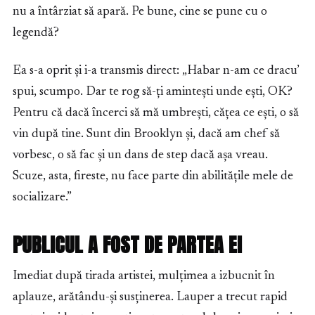
nu a întârziat să apară. Pe bune, cine se pune cu o
legendă?
Ea s-a oprit și i-a transmis direct: „Habar n-am ce dracu’
spui, scumpo. Dar te rog să-ți amintești unde ești, OK?
Pentru că dacă încerci să mă umbrești, cățea ce ești, o să
vin după tine. Sunt din Brooklyn și, dacă am chef să
vorbesc, o să fac și un dans de step dacă așa vreau.
Scuze, asta, fireste, nu face parte din abilitățile mele de
socializare.”
PUBLICUL A FOST DE PARTEA EI
Imediat după tirada artistei, mulțimea a izbucnit în
aplauze, arătându-și susținerea. Lauper a trecut rapid