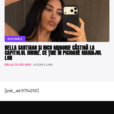
SHOWBIZ
BELLA SANTIAGO ȘI NICU GRIGORIE CÂȘTIGĂ LA
CAPITOLUL IUBIRE. CE ȚINE ÎN PICIOARE MARIAJUL
LOR
DELIA COJOCARU
· ACUM 2 LUNI
[psk_ad 970x250]