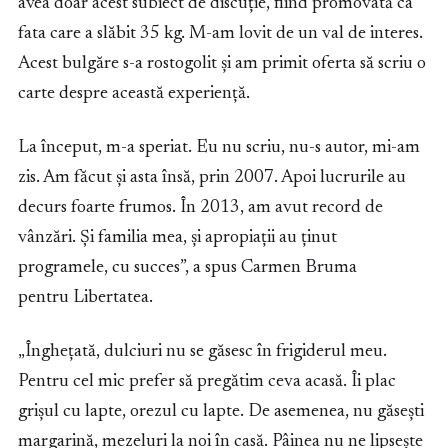
avea doar acest subiect de discuție, fiind promovată ca
fata care a slăbit 35 kg. M-am lovit de un val de interes.
Acest bulgăre s-a rostogolit și am primit oferta să scriu o
carte despre această experiență.
La început, m-a speriat. Eu nu scriu, nu-s autor, mi-am
zis. Am făcut și asta însă, prin 2007. Apoi lucrurile au
decurs foarte frumos. În 2013, am avut record de
vânzări. Și familia mea, și apropiații au ținut
programele, cu succes”, a spus Carmen Bruma
pentru Libertatea.
„Înghețată, dulciuri nu se găsesc în frigiderul meu.
Pentru cel mic prefer să pregătim ceva acasă. Îi plac
grișul cu lapte, orezul cu lapte. De asemenea, nu găsești
margarină, mezeluri la noi în casă. Pâinea nu ne lipsește