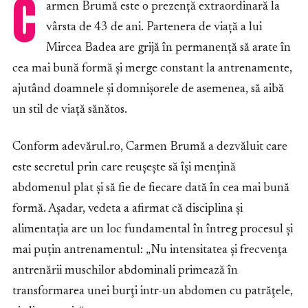
C
armen Brumă este o prezență extraordinară la
vârsta de 43 de ani. Partenera de viață a lui
Mircea Badea are grijă în permanență să arate în
cea mai bună formă și merge constant la antrenamente,
ajutând doamnele și domnișorele de asemenea, să aibă
un stil de viață sănătos.
Conform adevărul.ro, Carmen Brumă a dezvăluit care
este secretul prin care reușește să își mențină
abdomenul plat și să fie de fiecare dată în cea mai bună
formă. Așadar, vedeta a afirmat că disciplina și
alimentația are un loc fundamental în întreg procesul și
mai puțin antrenamentul: „Nu intensitatea şi frecvenţa
antrenării muschilor abdominali primează în
transformarea unei burţi intr-un abdomen cu patrăţele,