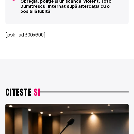
Obregia, poliție și un scandal violent. Toto
Dumitrescu, internat după altercația cu o
posibilă iubită
[psk_ad 300x600]
CITESTE
SI