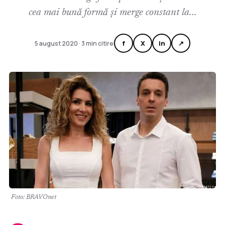
cea mai bună formă și merge constant la...
f
X
in
↗
5 august 2020 · 3 min citire
Foto: BRAVOnet