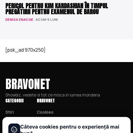
PERICOL PENTRU KIM KARDASHIAN ÎN TIMPUL
PREGĂTIRII PENTRU EXAMENUL DE BAROU
DENISA ENACHE
· ACUM 9 LUNI
[psk_ad 970x250]
BRAVONET
Showbiz, vedete si tot ce misca in lumea mondena
CATEGORII
BRAVONET
Stiri
Cookies
Showbiz
Publicitate
Câteva cookies pentru o experiență mai
Publicitate
Politica De Confidentialitate