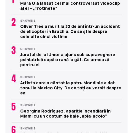
Mara G a lansat cel mai controversat videoclip
al ei – „Trotinete”
2
SHOWBIZ
Oliver Tree a murit la 32 de ani într-un accident
de elicopter în Brazilia. Ce se știe despre
celelalte cinci victime
3
SHOWBIZ
Juratul de la iUmor a ajuns sub supraveghere
psihiatrică după o rană la gât. Ce urmează
pentru el
4
SHOWBIZ
Artista care a cântat la patru Mondiale a dat
tonul la Mexico City. De ce toți au vorbit despre
ea
5
SHOWBIZ
Georgina Rodríguez, apariție incendiară în
Miami cu un costum de baie „abia-acolo”
6
SHOWBIZ