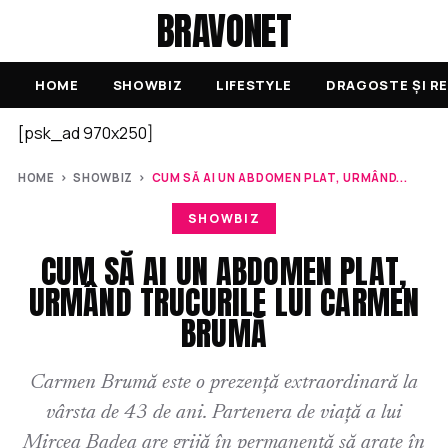
BRAVONET
HOME
SHOWBIZ
LIFESTYLE
DRAGOSTE ȘI RE
[psk_ad 970x250]
HOME
›
SHOWBIZ
›
CUM SĂ AI UN ABDOMEN PLAT, URMÂND...
SHOWBIZ
CUM SĂ AI UN ABDOMEN PLAT,
URMÂND TRUCURILE LUI CARMEN
BRUMĂ
Carmen Brumă este o prezență extraordinară la
vârsta de 43 de ani. Partenera de viață a lui
Mircea Badea are grijă în permanență să arate în