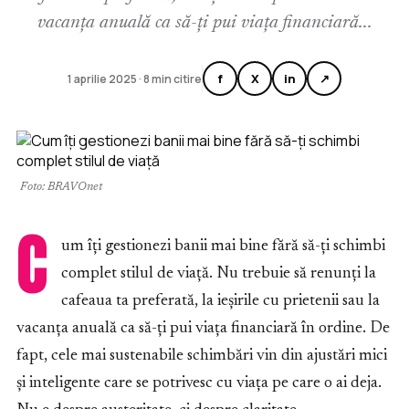
vacanța anuală ca să-ți pui viața financiară...
f
X
in
↗
1 aprilie 2025 · 8 min citire
Foto: BRAVOnet
C
um îți gestionezi banii mai bine fără să-ți schimbi
complet stilul de viață. Nu trebuie să renunți la
cafeaua ta preferată, la ieșirile cu prietenii sau la
vacanța anuală ca să-ți pui viața financiară în ordine. De
fapt, cele mai sustenabile schimbări vin din ajustări mici
și inteligente care se potrivesc cu viața pe care o ai deja.