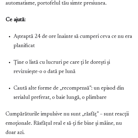
automatisme, portofelul tău simte presiunea.
Ce ajută:
Așteaptă 24 de ore înainte să cumperi ceva ce nu era
planificat
Ține o listă cu lucruri pe care ți le dorești și
revizuiește-o o dată pe lună
Caută alte forme de „recompensă”: un episod din
serialul preferat, o baie lungă, o plimbare
Cumpărăturile impulsive nu sunt „răsfăț” – sunt reacții
emoționale. Răsfățul real e să-ți fie bine și mâine, nu
doar azi.