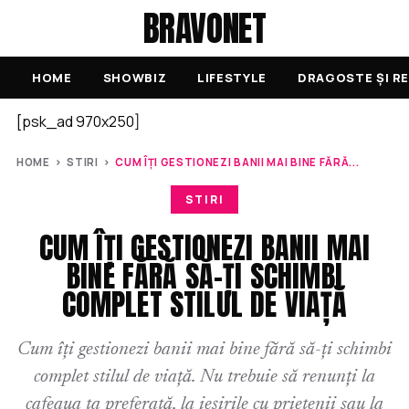
BRAVONET
HOME
SHOWBIZ
LIFESTYLE
DRAGOSTE ȘI RE
[psk_ad 970x250]
HOME
›
STIRI
›
CUM ÎȚI GESTIONEZI BANII MAI BINE FĂRĂ...
STIRI
CUM ÎȚI GESTIONEZI BANII MAI
BINE FĂRĂ SĂ-ȚI SCHIMBI
COMPLET STILUL DE VIAȚĂ
Cum îți gestionezi banii mai bine fără să-ți schimbi
complet stilul de viață. Nu trebuie să renunți la
cafeaua ta preferată, la ieșirile cu prietenii sau la