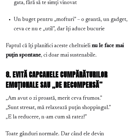
gata, fără să te simți vinovat
Un buget pentru „mofturi” – o geantă, un gadget,
ceva ce nu e „util”, dar îți aduce bucurie
Faptul că îți planifici aceste cheltuieli
nu le face mai
puțin spontane
, ci doar mai sustenabile.
8. EVITĂ CAPCANELE CUMPĂRĂTURILOR
EMOȚIONALE SAU „DE RECOMPENSĂ”
„Am avut o zi proastă, merit ceva frumos.”
„Sunt stresat, mă relaxează puțin shoppingul.”
„E la reducere, n-am cum să ratez!”
Toate gânduri normale. Dar când ele devin