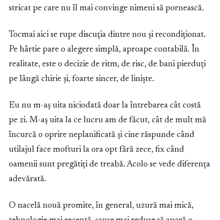
stricat pe care nu îl mai convinge nimeni să pornească.
Tocmai aici se rupe discuția dintre nou și recondiționat.
Pe hârtie pare o alegere simplă, aproape contabilă. În
realitate, este o decizie de ritm, de risc, de bani pierduți
pe lângă chirie și, foarte sincer, de liniște.
Eu nu m-aș uita niciodată doar la întrebarea cât costă
pe zi. M-aș uita la ce lucru am de făcut, cât de mult mă
încurcă o oprire neplanificată și cine răspunde când
utilajul face mofturi la ora opt fără zece, fix când
oamenii sunt pregătiți de treabă. Acolo se vede diferența
adevărată.
O nacelă nouă promite, în general, uzură mai mică,