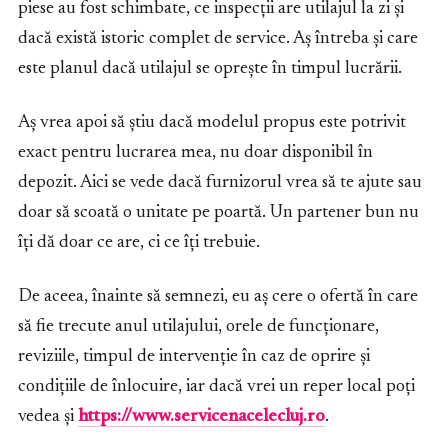
piese au fost schimbate, ce inspecții are utilajul la zi și
dacă există istoric complet de service. Aș întreba și care
este planul dacă utilajul se oprește în timpul lucrării.
Aș vrea apoi să știu dacă modelul propus este potrivit
exact pentru lucrarea mea, nu doar disponibil în
depozit. Aici se vede dacă furnizorul vrea să te ajute sau
doar să scoată o unitate pe poartă. Un partener bun nu
îți dă doar ce are, ci ce îți trebuie.
De aceea, înainte să semnezi, eu aș cere o ofertă în care
să fie trecute anul utilajului, orele de funcționare,
reviziile, timpul de intervenție în caz de oprire și
condițiile de înlocuire, iar dacă vrei un reper local poți
vedea și
https://www.servicenacelecluj.ro
.