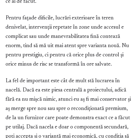
ce ai de făcut.
Pentru fațade dificile, lucrări exterioare în teren
denivelat, intervenții repetate în zone unde accesul e
complicat sau unde manevrabilitatea fină contează
enorm, tind să mă uit mai atent spre varianta nouă. Nu
pentru prestigiu, ci pentru că orice plus de control și
orice minus de risc se transformă în ore salvate.
La fel de important este cât de mult stă lucrarea în
nacelă. Dacă ea este piesa centrală a proiectului, adică
fără ea nu mișcă nimic, atunci eu aș fi mai conservator și
aș merge spre nou sau spre o recondiționată premium,
de la un furnizor care poate demonstra exact ce a făcut
pe utilaj. Dacă nacela e doar o componentă secundară,
poți accepta și o variantă mai economică, cu condiția să