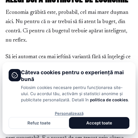
Economia grăbită este, probabil, cel mai mare dușman
aici. Nu pentru că n-ar trebui să fii atent la buget, din
contră. Ci pentru că bugetul trebuie apărat inteligent,
nu reflex.
Să iei automat cea mai ieftină variantă fără să înțelegi ce
primești este una dintre acele decizii care par ferme
Câteva cookies pentru o experiență mai
dimineața și regretabile până seara. O nacelă mai ieftină,
bună
dar nepotrivită, slab întreținută sau prost susținută în
Folosim cookies necesare pentru funcționarea site-
service, poate scoate din lucrare mai mulți bani decât ai
ului. Cu acordul tău, activăm și statistici anonime și
publicitate personalizată. Detalii în
politica de cookies
.
salvat. De fapt, aici se face diferența dintre preț și cost.
Personalizează
Un om atent nu cumpără chiria cea mai mică. Cumpără
Refuz toate
Accept toate
combinația potrivită dintre siguranță, continuitate și