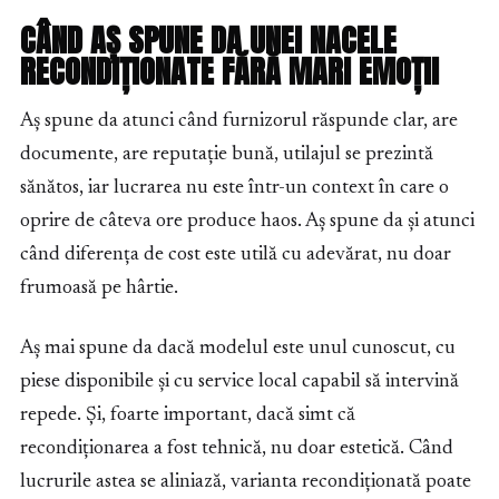
CÂND AȘ SPUNE DA UNEI NACELE
RECONDIȚIONATE FĂRĂ MARI EMOȚII
Aș spune da atunci când furnizorul răspunde clar, are
documente, are reputație bună, utilajul se prezintă
sănătos, iar lucrarea nu este într-un context în care o
oprire de câteva ore produce haos. Aș spune da și atunci
când diferența de cost este utilă cu adevărat, nu doar
frumoasă pe hârtie.
Aș mai spune da dacă modelul este unul cunoscut, cu
piese disponibile și cu service local capabil să intervină
repede. Și, foarte important, dacă simt că
recondiționarea a fost tehnică, nu doar estetică. Când
lucrurile astea se aliniază, varianta recondiționată poate