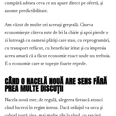
cumpără adesea ceva ce nu apare direct pe ofertă, și
anume predictibilitate.
Am văzut de multe ori aceeași greșeală. Cineva
economisește câteva sute de lei la chirie și apoi pierde o
zi întreagă cu oameni plătiți care stau, cu reprogramări,
cu transport refăcut, cu beneficiar iritat și cu impresia
aceea amară că a făcut economie exact unde nu trebuia.
E o economie care se topește foarte repede.
CÂND O NACELĂ NOUĂ ARE SENS FĂRĂ
PREA MULTE DISCUȚII
Nacela nouă este, de regulă, alegerea firească atunci
când lucrezi în regim intens. Dacă utilajul va urca și
coborî toată ziua, mai multe zile la rând, cu sarcină