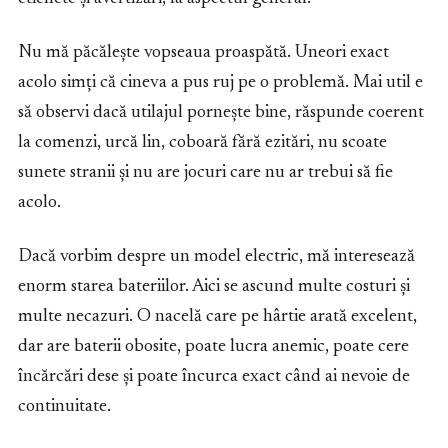
Nu mă păcălește vopseaua proaspătă. Uneori exact
acolo simți că cineva a pus ruj pe o problemă. Mai util e
să observi dacă utilajul pornește bine, răspunde coerent
la comenzi, urcă lin, coboară fără ezitări, nu scoate
sunete stranii și nu are jocuri care nu ar trebui să fie
acolo.
Dacă vorbim despre un model electric, mă interesează
enorm starea bateriilor. Aici se ascund multe costuri și
multe necazuri. O nacelă care pe hârtie arată excelent,
dar are baterii obosite, poate lucra anemic, poate cere
încărcări dese și poate încurca exact când ai nevoie de
continuitate.