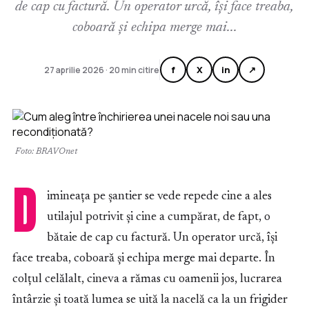
de cap cu factură. Un operator urcă, își face treaba,
coboară și echipa merge mai...
f
X
in
↗
27 aprilie 2026 · 20 min citire
Foto: BRAVOnet
D
imineața pe șantier se vede repede cine a ales
utilajul potrivit și cine a cumpărat, de fapt, o
bătaie de cap cu factură. Un operator urcă, își
face treaba, coboară și echipa merge mai departe. În
colțul celălalt, cineva a rămas cu oamenii jos, lucrarea
întârzie și toată lumea se uită la nacelă ca la un frigider