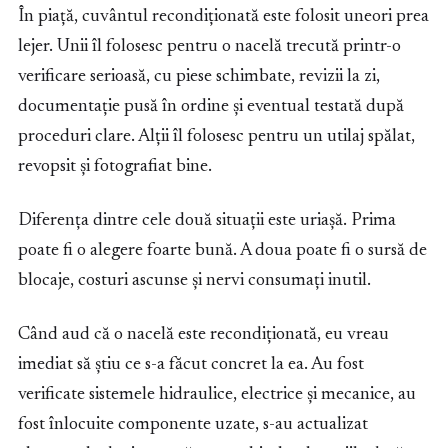
În piață, cuvântul recondiționată este folosit uneori prea
lejer. Unii îl folosesc pentru o nacelă trecută printr-o
verificare serioasă, cu piese schimbate, revizii la zi,
documentație pusă în ordine și eventual testată după
proceduri clare. Alții îl folosesc pentru un utilaj spălat,
revopsit și fotografiat bine.
Diferența dintre cele două situații este uriașă. Prima
poate fi o alegere foarte bună. A doua poate fi o sursă de
blocaje, costuri ascunse și nervi consumați inutil.
Când aud că o nacelă este recondiționată, eu vreau
imediat să știu ce s-a făcut concret la ea. Au fost
verificate sistemele hidraulice, electrice și mecanice, au
fost înlocuite componente uzate, s-au actualizat