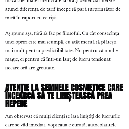
macarale, materiale livrate la oră și beneficiar nervos,
atunci diferența de tarif începe să pară surprinzător de
mică în raport cu ce riști.
Aș spune așa, fără să fac pe filosoful. Cu cât consecința
unei opriri este mai scumpă, cu atât merită să plătești
mai mult pentru predictibilitate. Nu pentru că noul e
magic, ci pentru că într-un lanț de lucru tensionat
fiecare oră are greutate.
ATENȚIE LA SEMNELE COSMETICE CARE
ÎNCEARCĂ SĂ TE LINIȘTEASCĂ PREA
REPEDE
Am observat că mulți clienți se lasă liniștiți de lucrurile
care se văd imediat. Vopseaua e curată, autocolantele