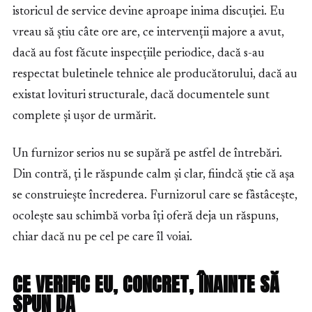
istoricul de service devine aproape inima discuției. Eu
vreau să știu câte ore are, ce intervenții majore a avut,
dacă au fost făcute inspecțiile periodice, dacă s-au
respectat buletinele tehnice ale producătorului, dacă au
existat lovituri structurale, dacă documentele sunt
complete și ușor de urmărit.
Un furnizor serios nu se supără pe astfel de întrebări.
Din contră, ți le răspunde calm și clar, fiindcă știe că așa
se construiește încrederea. Furnizorul care se fâstâcește,
ocolește sau schimbă vorba îți oferă deja un răspuns,
chiar dacă nu pe cel pe care îl voiai.
CE VERIFIC EU, CONCRET, ÎNAINTE SĂ
SPUN DA