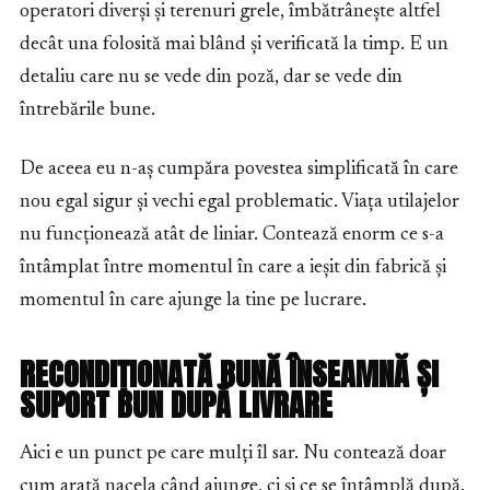
operatori diverși și terenuri grele, îmbătrânește altfel
decât una folosită mai blând și verificată la timp. E un
detaliu care nu se vede din poză, dar se vede din
întrebările bune.
De aceea eu n-aș cumpăra povestea simplificată în care
nou egal sigur și vechi egal problematic. Viața utilajelor
nu funcționează atât de liniar. Contează enorm ce s-a
întâmplat între momentul în care a ieșit din fabrică și
momentul în care ajunge la tine pe lucrare.
RECONDIȚIONATĂ BUNĂ ÎNSEAMNĂ ȘI
SUPORT BUN DUPĂ LIVRARE
Aici e un punct pe care mulți îl sar. Nu contează doar
cum arată nacela când ajunge, ci și ce se întâmplă după.