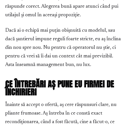
răspunde corect. Alegerea bună apare atunci când pui
utilajul și omul în aceeași propoziție.
Dacă ai o echipă mai puțin obișnuită cu modelul, sau
dacă șantierul impune reguli foarte stricte, eu aș înclina
din nou spre nou. Nu pentru că operatorul nu știe, ci
pentru că vrei să îi dai un context cât mai previzibil.
Asta înseamnă management bun, nu lux.
CE ÎNTREBĂRI AȘ PUNE EU FIRMEI DE
ÎNCHIRIERI
Înainte să accept o ofertă, aș cere răspunsuri clare, nu
pliante frumoase. Aș întreba în ce constă exact
recondiționarea, când a fost făcută, cine a făcut-o, ce