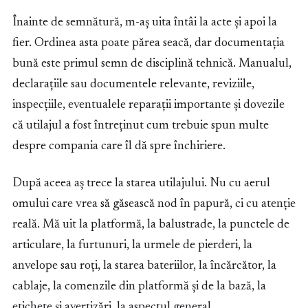
Înainte de semnătură, m-aș uita întâi la acte și apoi la
fier. Ordinea asta poate părea seacă, dar documentația
bună este primul semn de disciplină tehnică. Manualul,
declarațiile sau documentele relevante, reviziile,
inspecțiile, eventualele reparații importante și dovezile
că utilajul a fost întreținut cum trebuie spun multe
despre compania care îl dă spre închiriere.
După aceea aș trece la starea utilajului. Nu cu aerul
omului care vrea să găsească nod în papură, ci cu atenție
reală. Mă uit la platformă, la balustrade, la punctele de
articulare, la furtunuri, la urmele de pierderi, la
anvelope sau roți, la starea bateriilor, la încărcător, la
cablaje, la comenzile din platformă și de la bază, la
etichete și avertizări, la aspectul general.