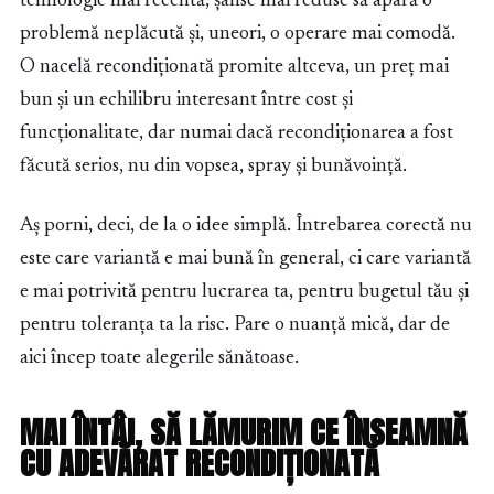
tehnologie mai recentă, șanse mai reduse să apară o
problemă neplăcută și, uneori, o operare mai comodă.
O nacelă recondiționată promite altceva, un preț mai
bun și un echilibru interesant între cost și
funcționalitate, dar numai dacă recondiționarea a fost
făcută serios, nu din vopsea, spray și bunăvoință.
Aș porni, deci, de la o idee simplă. Întrebarea corectă nu
este care variantă e mai bună în general, ci care variantă
e mai potrivită pentru lucrarea ta, pentru bugetul tău și
pentru toleranța ta la risc. Pare o nuanță mică, dar de
aici încep toate alegerile sănătoase.
MAI ÎNTÂI, SĂ LĂMURIM CE ÎNSEAMNĂ
CU ADEVĂRAT RECONDIȚIONATĂ