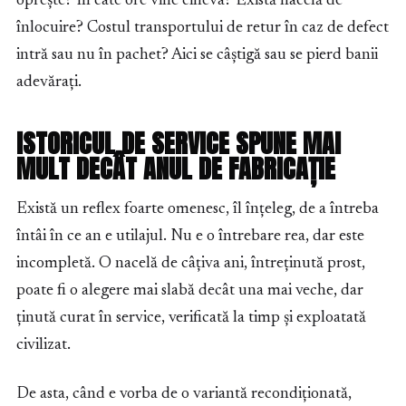
oprește? În câte ore vine cineva? Există nacelă de
înlocuire? Costul transportului de retur în caz de defect
intră sau nu în pachet? Aici se câștigă sau se pierd banii
adevărați.
ISTORICUL DE SERVICE SPUNE MAI
MULT DECÂT ANUL DE FABRICAȚIE
Există un reflex foarte omenesc, îl înțeleg, de a întreba
întâi în ce an e utilajul. Nu e o întrebare rea, dar este
incompletă. O nacelă de câțiva ani, întreținută prost,
poate fi o alegere mai slabă decât una mai veche, dar
ținută curat în service, verificată la timp și exploatată
civilizat.
De asta, când e vorba de o variantă recondiționată,