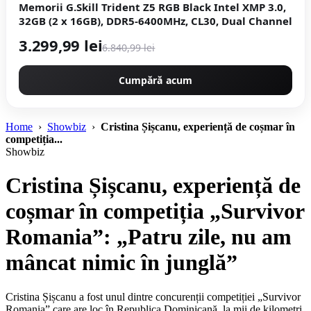
Memorii G.Skill Trident Z5 RGB Black Intel XMP 3.0,
32GB (2 x 16GB), DDR5-6400MHz, CL30, Dual Channel
3.299,99 lei
6.840,99 lei
Cumpără acum
Home
›
Showbiz
›
Cristina Șișcanu, experiență de coșmar în
competiția...
Showbiz
Cristina Șișcanu, experiență de
coșmar în competiția „Survivor
Romania”: „Patru zile, nu am
mâncat nimic în junglă”
Cristina Șișcanu a fost unul dintre concurenții competiției „Survivor
Romania” care are loc în Republica Dominicană, la mii de kilometri