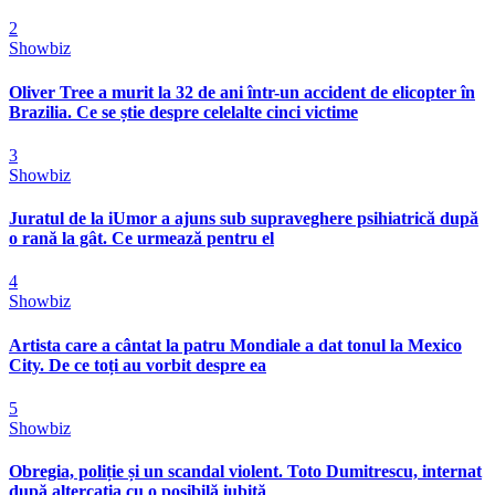
2
Showbiz
Oliver Tree a murit la 32 de ani într-un accident de elicopter în
Brazilia. Ce se știe despre celelalte cinci victime
3
Showbiz
Juratul de la iUmor a ajuns sub supraveghere psihiatrică după
o rană la gât. Ce urmează pentru el
4
Showbiz
Artista care a cântat la patru Mondiale a dat tonul la Mexico
City. De ce toți au vorbit despre ea
5
Showbiz
Obregia, poliție și un scandal violent. Toto Dumitrescu, internat
după altercația cu o posibilă iubită