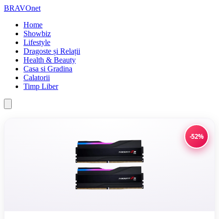
BRAVOnet
Home
Showbiz
Lifestyle
Dragoste și Relații
Health & Beauty
Casa si Gradina
Calatorii
Timp Liber
-52%