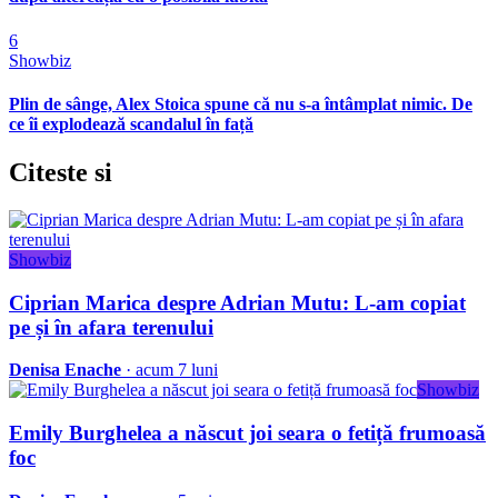
6
Showbiz
Plin de sânge, Alex Stoica spune că nu s-a întâmplat nimic. De
ce îi explodează scandalul în față
Citeste
si
Showbiz
Ciprian Marica despre Adrian Mutu: L-am copiat
pe și în afara terenului
Denisa Enache
· acum 7 luni
Showbiz
Emily Burghelea a născut joi seara o fetiță frumoasă
foc