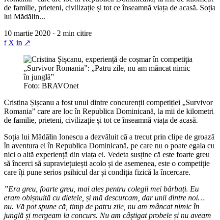
de familie, prieteni, civilizație și tot ce înseamnă viața de acasă. Soția
lui Mădălin...
10 martie 2020 · 2 min citire
f
X
in
↗
Foto: BRAVOnet
Cristina Șișcanu a fost unul dintre concurenții competiției „Survivor
Romania” care are loc în Republica Dominicană, la mii de kilometri
de familie, prieteni, civilizație și tot ce înseamnă viața de acasă.
Soția lui Mădălin Ionescu a dezvăluit că a trecut prin clipe de groază
în aventura ei în Republica Dominicană, pe care nu o poate egala cu
nici o altă experiență din viața ei. Vedeta susține că este foarte greu
să încerci să supraviețuiești acolo și de asemenea, este o competiție
care îți pune serios psihicul dar și condiția fizică la încercare.
”Era greu, foarte greu, mai ales pentru colegii mei bărbați. Eu
eram obișnuită cu dietele, și mă descurcam, dar unii dintre noi…
nu. Vă pot spune că, timp de patru zile, nu am mâncat nimic în
junglă și mergeam la concurs. Nu am câștigat probele și nu aveam