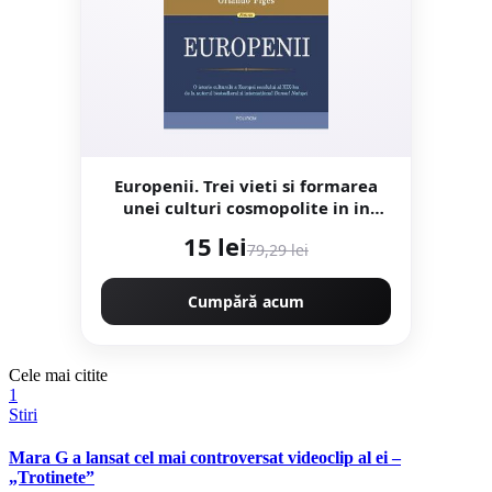
Europenii. Trei vieti si formarea
unei culturi cosmopolite in in
Europa secolului al XIX-lea -
15 lei
79,29 lei
Orlando Figes
Cumpără acum
Cele mai citite
1
Stiri
Mara G a lansat cel mai controversat videoclip al ei –
„Trotinete”