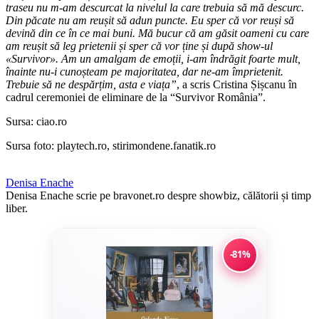
traseu nu m-am descurcat la nivelul la care trebuia să mă descurc.
Din păcate nu am reușit să adun puncte. Eu sper că vor reuși să
devină din ce în ce mai buni. Mă bucur că am găsit oameni cu care
am reușit să leg prietenii și sper că vor ține și după show-ul
«Survivor». Am un amalgam de emoții, i-am îndrăgit foarte mult,
înainte nu-i cunoșteam pe majoritatea, dar ne-am împrietenit.
Trebuie să ne despărțim, asta e viața”
, a scris Cristina Șișcanu în
cadrul ceremoniei de eliminare de la “Survivor România”.
Sursa: ciao.ro
Sursa foto: playtech.ro, stirimondene.fanatik.ro
Denisa Enache
Denisa Enache scrie pe bravonet.ro despre showbiz, călătorii și timp
liber.
-81%