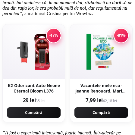
hrană. Îmi amintesc că, la un moment dat, războinicii au dorit să ne
dea din rația lor, le era probabil milă de noi, dar regulamentul nu
permitea”
, a mărturisit Cristina pentru Wowbiz.
-17%
-81%
K2 Odorizant Auto Neone
Vacantele mele eco -
Eternal Bloom L376
Jeanne Renouard, Marine
Tellier
29 lei
7,99 lei
35 lei
42,18 lei
Cumpără
Cumpără
”A fost o experiență interesantă, foarte intensă. Într-adevăr pe