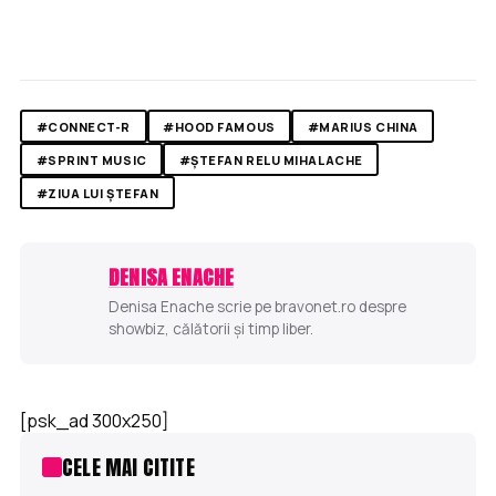
#CONNECT-R
#HOOD FAMOUS
#MARIUS CHINA
#SPRINT MUSIC
#ȘTEFAN RELU MIHALACHE
#ZIUA LUI ȘTEFAN
DENISA ENACHE
Denisa Enache scrie pe bravonet.ro despre
showbiz, călătorii și timp liber.
[psk_ad 300x250]
CELE MAI CITITE