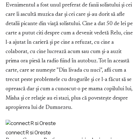
Evenimentul a fost unul preferat de fanii solistului și cei
care îi ascultă muzica dar și cei care și-au dorit să afle
detalii picante din viață solistului. Cine a dat 50 de lei pe
carte a putut citi despre cum a devenit vedetă Relu, cine
l-a ajutat în carieră și pe cine a refuzat, cu cine a
colaborat, cu cine lucrează acum sau cum și-a auzit
prima ora piesă la radio fiind în autobuz. Tot în această
carte, care se numește ”Din livada cu nuci”, afli cum a
trecut peste problemele cu drogurile și ce l-a făcut să se
oprească dar și cum a cunoscut-o pe mama copilului lui,
Misha și ce relație au ei stazi, plus că povestește despre
apropierea lui de Dumnezeu.
connect R si Oreste