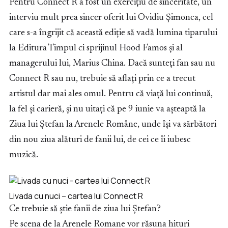
Pentru Connect R a fost un exercițiu de sinceritate, un
interviu mult prea sincer oferit lui Ovidiu Șimonca, cel
care s-a îngrijit că această ediție să vadă lumina tiparului
la Editura Timpul ci sprijinul Hood Famos și al
managerului lui, Marius China. Dacă sunteți fan sau nu
Connect R sau nu, trebuie să aflați prin ce a trecut
artistul dar mai ales omul. Pentru că viață lui continuă,
la fel și carieră, și nu uitați că pe 9 iunie va așteaptă la
Ziua lui Ștefan la Arenele Române, unde își va sărbători
din nou ziua alături de fanii lui, de cei ce îi iubesc
muzică.
Livada cu nuci – cartea lui Connect R
Ce trebuie să știe fanii de ziua lui Ștefan?
Pe scena de la Arenele Romane vor răsuna hituri