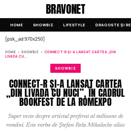
BRAVONET
HOME
SHOWBIZ
LIFESTYLE
DRAGOSTE ȘI RE
[psk_ad 970x250]
HOME
›
SHOWBIZ
›
CONNECT-R ȘI-A LANSAT CARTEA „DIN
LIVADA CU...
SHOWBIZ
CONNECT-R ȘI-A LANSAT CARTEA
„DIN LIVADA CU NUCI”, ÎN CADRUL
BOOKFEST DE LA ROMEXPO
Super veste despre artistul preferat al milioane de
români. Este vorba de Ștefan Relu Mihalache alias