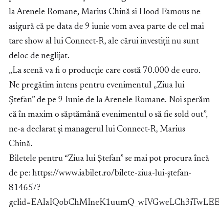
la Arenele Romane, Marius Chină si Hood Famous ne
asigură că pe data de 9 iunie vom avea parte de cel mai
tare show al lui Connect-R, ale cărui investiții nu sunt
deloc de neglijat.
„La scenă va fi o producție care costă 70.000 de euro.
Ne pregătim intens pentru evenimentul „Ziua lui
Ștefan” de pe 9 Iunie de la Arenele Romane. Noi sperăm
că în maxim o săptămână evenimentul o să fie sold out”,
ne-a declarat și managerul lui Connect-R, Marius
Chină.
Biletele pentru “Ziua lui Ștefan” se mai pot procura încă
de pe: https://www.iabilet.ro/bilete-ziua-lui-ștefan-
81465/?
gclid=EAIaIQobChMIneK1uumQ_wIVGweLCh3iTwLE