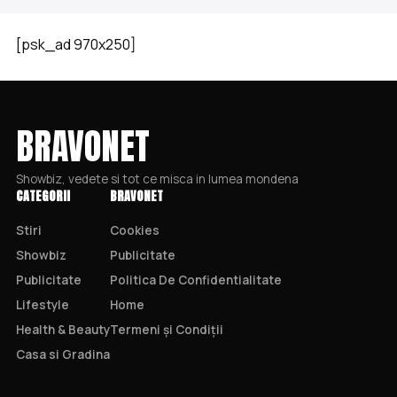
[psk_ad 970x250]
BRAVONET
Showbiz, vedete si tot ce misca in lumea mondena
CATEGORII
BRAVONET
Stiri
Cookies
Showbiz
Publicitate
Publicitate
Politica De Confidentialitate
Lifestyle
Home
Health & Beauty
Termeni și Condiții
Casa si Gradina