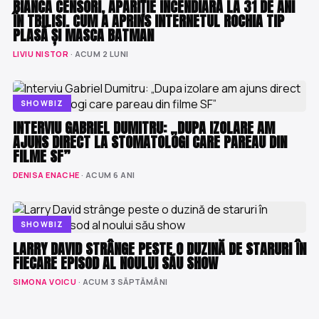
BIANCA CENSORI, APARIȚIE INCENDIARĂ LA 31 DE ANI
ÎN TBILISI. CUM A APRINS INTERNETUL ROCHIA TIP
PLASĂ ȘI MASCA BATMAN
LIVIU NISTOR
· ACUM 2 LUNI
SHOWBIZ
INTERVIU GABRIEL DUMITRU: „DUPA IZOLARE AM
AJUNS DIRECT LA STOMATOLOGI CARE PAREAU DIN
FILME SF”
DENISA ENACHE
· ACUM 6 ANI
SHOWBIZ
LARRY DAVID STRÂNGE PESTE O DUZINĂ DE STARURI ÎN
FIECARE EPISOD AL NOULUI SĂU SHOW
SIMONA VOICU
· ACUM 3 SĂPTĂMÂNI