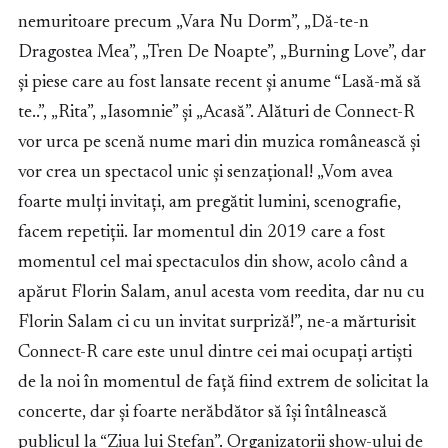
nemuritoare precum „Vara Nu Dorm”, „Dă-te-n
Dragostea Mea”, „Tren De Noapte”, „Burning Love”, dar
și piese care au fost lansate recent și anume “Lasă-mă să
te..”, „Rita”, „Iasomnie” și „Acasă”. Alături de Connect-R
vor urca pe scenă nume mari din muzica românească și
vor crea un spectacol unic și senzațional! „Vom avea
foarte mulți invitați, am pregătit lumini, scenografie,
facem repetiții. Iar momentul din 2019 care a fost
momentul cel mai spectaculos din show, acolo când a
apărut Florin Salam, anul acesta vom reedita, dar nu cu
Florin Salam ci cu un invitat surpriză!”, ne-a mărturisit
Connect-R care este unul dintre cei mai ocupați artiști
de la noi în momentul de față fiind extrem de solicitat la
concerte, dar și foarte nerăbdător să își întâlnească
publicul la “Ziua lui Ștefan”. Organizatorii show-ului de