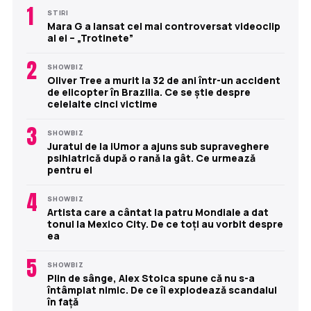
1
STIRI
Mara G a lansat cel mai controversat videoclip
al ei – „Trotinete”
2
SHOWBIZ
Oliver Tree a murit la 32 de ani într-un accident
de elicopter în Brazilia. Ce se știe despre
celelalte cinci victime
3
SHOWBIZ
Juratul de la iUmor a ajuns sub supraveghere
psihiatrică după o rană la gât. Ce urmează
pentru el
4
SHOWBIZ
Artista care a cântat la patru Mondiale a dat
tonul la Mexico City. De ce toți au vorbit despre
ea
5
SHOWBIZ
Plin de sânge, Alex Stoica spune că nu s-a
întâmplat nimic. De ce îi explodează scandalul
în față