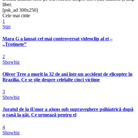
liber.
[psk_ad 300x250]
Cele mai citite
1
Stiri
Mara G a lansat cel mai controversat videoclip al ei –
„Trotinete”
2
Showbiz
Oliver Tree a murit la 32 de ani într-un accident de elicopter în
Brazilia. Ce se știe despre celelalte cinci victime
3
Showbiz
Juratul de la iUmor a ajuns sub supraveghere psihiatrică după
o rană la gât. Ce urmează pentru el
4
Showbiz