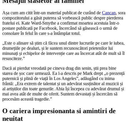
Mesajul sfasietor al familiei
Așa cum am citit într-un material publicat de curând de
Cancan
, sora
compozitorului a găsit puterea să vorbească public despre pierderea
fratelui ei. Kate Ward-Smythe a confirmat moartea acestuia într-o
postare publicată pe Facebook, încercând să găsească o urmă de
consolare în felul în care s-a întâmplat totul.
„Este o alinare să știm că făcea unul dintre lucrurile pe care le iubea,
drumețiile pe dealuri, și le suntem recunoscători prietenilor lui
minunați și echipelor de intervenție care au încercat atât de mult să îl
resusciteze.”
Dacă ai pierdut vreodată pe cineva drag din senin, știi prea bine
starea de șoc care urmează. Ea l-a descris pe Mark drept „o prezență
puternică și plină de viață în Los Angeles”, adăugând cu inima
frântă: „Era extrem de talentat și un adevărat susținător al muzicii și
al artiștilor din toate genurile. Abia își începea cu adevărat drumul și
mai avea atât de multe de oferit. Suntem devastați și încercăm să
procesăm această tragedie.”
O cariera impresionanta si amintiri de
neuitat