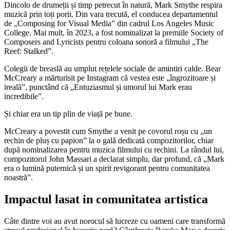
Dincolo de drumeții și timp petrecut în natură, Mark Smythe respira
muzică prin toți porii. Din vara trecută, el conducea departamentul
de „Composing for Visual Media” din cadrul Los Angeles Music
College. Mai mult, în 2023, a fost nominalizat la premiile Society of
Composers and Lyricists pentru coloana sonoră a filmului „The
Reef: Stalked”.
Colegii de breaslă au umplut rețelele sociale de amintiri calde. Bear
McCreary a mărturisit pe Instagram că vestea este „îngrozitoare și
ireală”, punctând că „Entuziasmul și umorul lui Mark erau
incredibile”.
Și chiar era un tip plin de viață pe bune.
McCreary a povestit cum Smythe a venit pe covorul roșu cu „un
rechin de pluș cu papion” la o gală dedicată compozitorilor, chiar
după nominalizarea pentru muzica filmului cu rechini. La rândul lui,
compozitorul John Massari a declarat simplu, dar profund, că „Mark
era o lumină puternică și un spirit revigorant pentru comunitatea
noastră”.
Impactul lasat in comunitatea artistica
Câte dintre voi au avut norocul să lucreze cu oameni care transformă