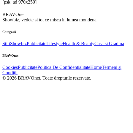
[psk_ad 970x250]
BRAVOnet
Showbiz, vedete si tot ce misca in lumea mondena
Categorii
Stiri
Showbiz
Publicitate
Lifestyle
Health & Beauty
Casa si Gradina
BRAVOnet
Cookies
Publicitate
Politica De Confidentialitate
Home
Termeni și
Condiții
© 2026 BRAVOnet. Toate drepturile rezervate.