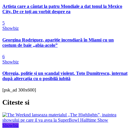
Artista care a cântat la patru Mondiale a dat tonul la Mexico
City. De ce toți au vorbit despre ea
5
Showbiz
Georgina Rodríguez, apariție incendiară în Miami cu un
costum de baie „abia-acolo”
6
Showbiz
Obregia, poliție și un scandal violent. Toto Dumitrescu, internat
după altercația cu o posibilă iubită
[psk_ad 300x600]
Citeste
si
Showbiz