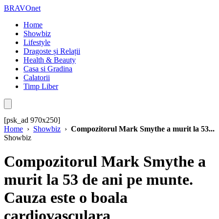
BRAVOnet
Home
Showbiz
Lifestyle
Dragoste și Relații
Health & Beauty
Casa si Gradina
Calatorii
Timp Liber
[psk_ad 970x250]
Home
›
Showbiz
›
Compozitorul Mark Smythe a murit la 53...
Showbiz
Compozitorul Mark Smythe a
murit la 53 de ani pe munte.
Cauza este o boala
cardiovasculara