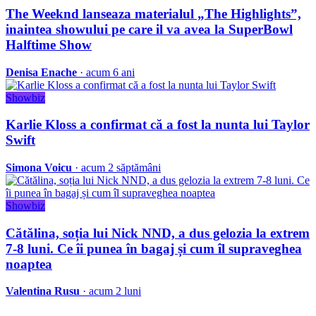
The Weeknd lanseaza materialul „The Highlights”,
inaintea showului pe care il va avea la SuperBowl
Halftime Show
Denisa Enache
· acum 6 ani
Showbiz
Karlie Kloss a confirmat că a fost la nunta lui Taylor
Swift
Simona Voicu
· acum 2 săptămâni
Showbiz
Cătălina, soția lui Nick NND, a dus gelozia la extrem
7-8 luni. Ce îi punea în bagaj și cum îl supraveghea
noaptea
Valentina Rusu
· acum 2 luni