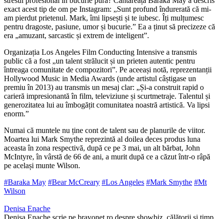
stresul profesional în bucurie pură? Cântăreața Baraka May a descris
exact acest tip de om pe Instagram: „Sunt profund îndurerată că mi-
am pierdut prietenul. Mark, îmi lipsești și te iubesc. Îți mulțumesc
pentru dragoste, pasiune, umor și bucurie.” Ea a ținut să precizeze că
era „amuzant, sarcastic și extrem de inteligent”.
Organizația Los Angeles Film Conducting Intensive a transmis
public că a fost „un talent strălucit și un prieten autentic pentru
întreaga comunitate de compozitori”. Pe aceeași notă, reprezentanții
Hollywood Music in Media Awards (unde artistul câștigase un
premiu în 2013) au transmis un mesaj clar: „Și-a construit rapid o
carieră impresionantă în film, televiziune și scurtmetraje. Talentul și
generozitatea lui au îmbogățit comunitatea noastră artistică. Va lipsi
enorm.”
Numai că muntele nu ține cont de talent sau de planurile de viitor.
Moartea lui Mark Smythe reprezintă al doilea deces produs luna
aceasta în zona respectivă, după ce pe 3 mai, un alt bărbat, John
McIntyre, în vârstă de 66 de ani, a murit după ce a căzut într-o râpă
pe același munte Wilson.
#Baraka May
#Bear McCreary
#Los Angeles
#Mark Smythe
#Mt
Wilson
Denisa Enache
Denisa Enache scrie pe bravonet.ro despre showbiz, călătorii și timp