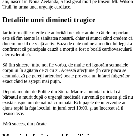
ani, născut în Noua Zeelandă, a fost găsit mort pe traseul Mt. Wilson
Trail, în urma unei urgențe cardiace.
Detaliile unei dimineti tragice
Iar informațiile oferite de autorități ne aduc aminte cât de important
este să fim atente la sănătatea noastră, chiar și atunci când credem că
ducem un stil de viață activ. Baza de date online a medicului legist a
confirmat că principala cauză a morții a fost o boală cardiovasculară
aterosclerotică.
Să fim sincere, între noi fie vorba, de multe ori ignorăm semnalele
corpului în agitația de zi cu zi. Această afecțiune (în care placa se
acumulează pe pereții arterelor) poate provoca un infarct fulgerător
exact când te aștepți mai puțin.
Departamentul de Poliție din Sierra Madre a anunțat oficial că
bărbatul a murit după o urgență medicală survenită pe traseu și că nu
există suspiciuni de natură criminală. Echipajele de intervenție au
ajuns rapid la fața locului, în jurul orei 10:00, și au încercat să îl
resusciteze.
Fără succes, din păcate.