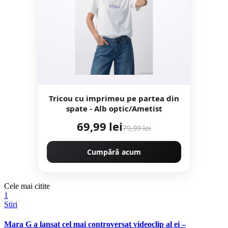
Tricou cu imprimeu pe partea din
spate - Alb optic/Ametist
69,99 lei
79,99 lei
Cumpără acum
Cele mai citite
1
Stiri
Mara G a lansat cel mai controversat videoclip al ei –