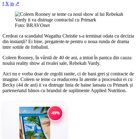
f
X
in
↗
Foto: BRAVOnet
Credeai ca scandalul Wagatha Christie s-a terminat odata cu decizia
din instanță? Ei bine, pregateste-te pentru o noua runda de drama
intre sotiile de fotbalisti.
Coleen Rooney, în vârstă de 40 de ani, a intrat în panica din cauza
noului reality show al rivalei sale, Rebekah Vardy.
Aici nu e vorba doar de orgolii ranite, ci de bani grei și contracte de
imagine. Coleen se teme ca readucerea în atentie a procesului ei cu
Becky (44 de ani) ii va distruge linia de haine lansata cu Primark și
parteneriatul bănos cu brandul de suplimente Applied Nutrition.
-49%