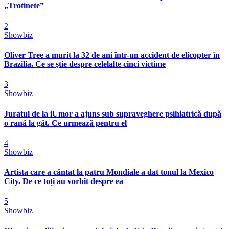
„Trotinete”
2
Showbiz
Oliver Tree a murit la 32 de ani într-un accident de elicopter în
Brazilia. Ce se știe despre celelalte cinci victime
3
Showbiz
Juratul de la iUmor a ajuns sub supraveghere psihiatrică după
o rană la gât. Ce urmează pentru el
4
Showbiz
Artista care a cântat la patru Mondiale a dat tonul la Mexico
City. De ce toți au vorbit despre ea
5
Showbiz