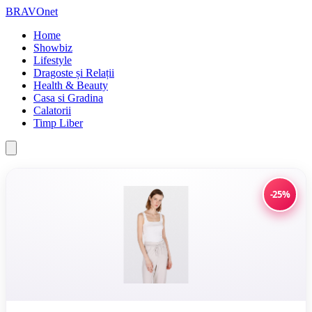
BRAVOnet
Home
Showbiz
Lifestyle
Dragoste și Relații
Health & Beauty
Casa si Gradina
Calatorii
Timp Liber
-25%