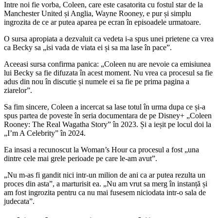
Intre noi fie vorba, Coleen, care este casatorita cu fostul star de la
Manchester United și Anglia, Wayne Rooney, e pur și simplu
ingrozita de ce ar putea aparea pe ecran în episoadele urmatoare.
O sursa apropiata a dezvaluit ca vedeta i-a spus unei prietene ca vrea
ca Becky sa „isi vada de viata ei și sa ma lase în pace”.
Aceeasi sursa confirma panica: „Coleen nu are nevoie ca emisiunea
lui Becky sa fie difuzata în acest moment. Nu vrea ca procesul sa fie
adus din nou în discutie și numele ei sa fie pe prima pagina a
ziarelor”.
Sa fim sincere, Coleen a incercat sa lase totul în urma dupa ce și-a
spus partea de poveste în seria documentara de pe Disney+ „Coleen
Rooney: The Real Wagatha Story” în 2023. Și a ieșit pe locul doi la
„I’m A Celebrity” în 2024.
Ea insasi a recunoscut la Woman’s Hour ca procesul a fost „una
dintre cele mai grele perioade pe care le-am avut”.
„Nu m-as fi gandit nici intr-un milion de ani ca ar putea rezulta un
proces din asta”, a marturisit ea. „Nu am vrut sa merg în instanță și
am fost ingrozita pentru ca nu mai fusesem niciodata intr-o sala de
judecata”.