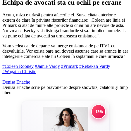
Echipa de avocati sta cu ochii pe ecrane
Acum, miza e uriașă pentru afacerile ei. Sursa citata anterior e
extrem de clara în privinta riscurilor financiare: „Coleen are linia ei
Primark și atat de multe alte proiecte și chiar nu are nevoie de asta.
Nu vrea ca Becky sa-i distruga brandurile și sa-i implice numele. Isi
va pune echipa de avocati sa urmareasca emisiunea”.
Vom vedea cat de departe va merge emisiunea de pe ITV1 cu
dezvaluirile. Vor exista oare noi dovezi ascunse care sa arunce în aer
intelegerile comerciale ale lui Coleen în saptamanile care urmeaza?
#Coleen Rooney
#Jamie Vardy
#Primark
#Rebekah Vardy
#Wagatha Christie
Denisa Enache
Denisa Enache scrie pe bravonet.ro despre showbiz, călătorii și timp
liber.
-13%