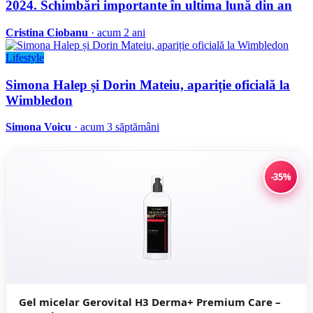
2024. Schimbări importante în ultima lună din an
Cristina Ciobanu
· acum 2 ani
Lifestyle
Simona Halep și Dorin Mateiu, apariție oficială la
Wimbledon
Simona Voicu
· acum 3 săptămâni
-35%
Gel micelar Gerovital H3 Derma+ Premium Care –