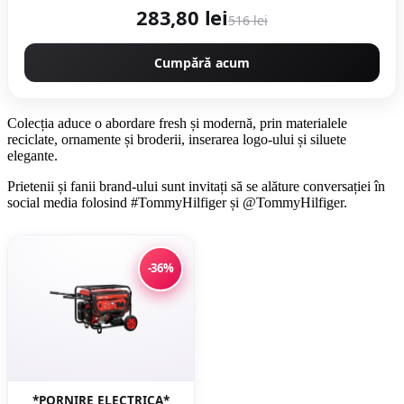
283,80 lei
516 lei
Cumpără acum
Colecția aduce o abordare fresh și modernă, prin materialele
reciclate, ornamente și broderii, inserarea logo-ului și siluete
elegante.
Prietenii și fanii brand-ului sunt invitați să se alăture conversației în
social media folosind #TommyHilfiger și @TommyHilfiger.
-36%
*PORNIRE ELECTRICA*