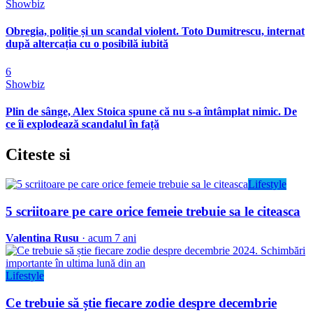
Showbiz
Obregia, poliție și un scandal violent. Toto Dumitrescu, internat
după altercația cu o posibilă iubită
6
Showbiz
Plin de sânge, Alex Stoica spune că nu s-a întâmplat nimic. De
ce îi explodează scandalul în față
Citeste
si
Lifestyle
5 scriitoare pe care orice femeie trebuie sa le citeasca
Valentina Rusu
· acum 7 ani
Lifestyle
Ce trebuie să știe fiecare zodie despre decembrie