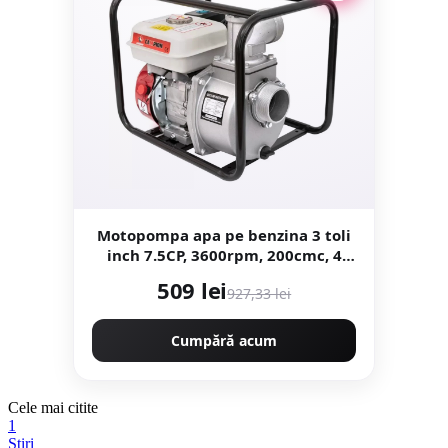
Motopompa apa pe benzina 3 toli
inch 7.5CP, 3600rpm, 200cmc, 4
timpi, 30m inaltime, Campion
509 lei
927,33 lei
Deytos CMP1072
Cumpără acum
Cele mai citite
1
Stiri