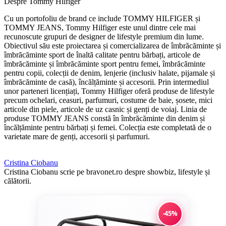
Despre Tommy Hilfiger
Cu un portofoliu de brand ce include TOMMY HILFIGER și
TOMMY JEANS, Tommy Hilfiger este unul dintre cele mai
recunoscute grupuri de designer de lifestyle premium din lume.
Obiectivul său este proiectarea și comercializarea de îmbrăcăminte și
îmbrăcăminte sport de înaltă calitate pentru bărbați, articole de
îmbrăcăminte și îmbrăcăminte sport pentru femei, îmbrăcăminte
pentru copii, colecții de denim, lenjerie (inclusiv halate, pijamale și
îmbrăcăminte de casă), încălțăminte și accesorii. Prin intermediul
unor parteneri licențiați, Tommy Hilfiger oferă produse de lifestyle
precum ochelari, ceasuri, parfumuri, costume de baie, șosete, mici
articole din piele, articole de uz casnic și genți de voiaj. Linia de
produse TOMMY JEANS constă în îmbrăcăminte din denim și
încălțăminte pentru bărbați și femei. Colecția este completată de o
varietate mare de genți, accesorii și parfumuri.
Cristina Ciobanu
Cristina Ciobanu scrie pe bravonet.ro despre showbiz, lifestyle și
călătorii.
-45%