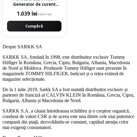
Generator de curent
3000w, rezervor 16l, roti
1.039 lei
1.611 lei
de transport, Regulator
Tensiune (AVR), pe
benzina 4 timpi Campion
Cumpără
PROFESSIONAL CMP1781
Despre SARKK SA
SARKK SA, fondată în 1998, este distribuitor exclusiv Tommy
Hilfiger în România, Grecia, Cipru, Bulgaria, Albania, Macedonia
de Nord și Moldova. Produsele Tommy Hilfiger sunt prezente în
magazinele TOMMY HILFIGER, buticuri și o rețea extinsă de
magazine selecționate.
De la 1 iulie 2019, Sarkk SA a fost numită distribuitor exclusiv și
partener de franciză al CALVIN KLEIN în România, Grecia, Cipru,
Bulgaria, Albania și Macedonia de Nord.
SARKK S.A. a căutat întotdeauna echilibru și o creştere organică,
condusă de valori CSR și de aceea este una dintre cele mai puternice
companii din piață, dezvoltându-se constant, captând atenţia celor
mai exigenţi consumatori.