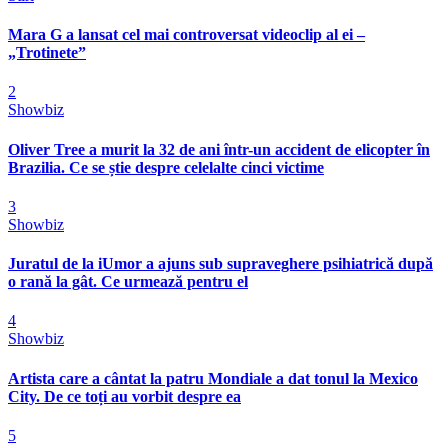
Mara G a lansat cel mai controversat videoclip al ei –
„Trotinete”
2
Showbiz
Oliver Tree a murit la 32 de ani într-un accident de elicopter în
Brazilia. Ce se știe despre celelalte cinci victime
3
Showbiz
Juratul de la iUmor a ajuns sub supraveghere psihiatrică după
o rană la gât. Ce urmează pentru el
4
Showbiz
Artista care a cântat la patru Mondiale a dat tonul la Mexico
City. De ce toți au vorbit despre ea
5