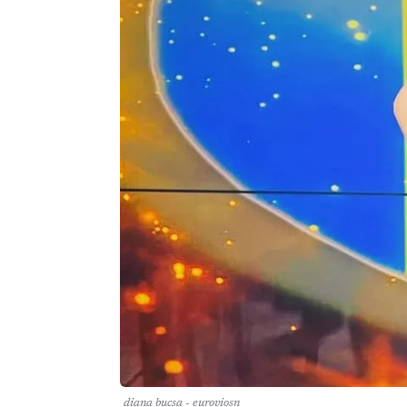
diana bucsa - euroviosn