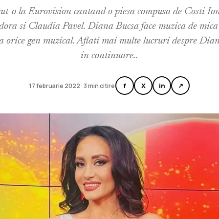
azut-o la Eurovision cantand o piesa compusa de Costi I
ora si Claudia Pavel. Diana Bucsa face muzica de mica si
ta orice gen muzical. Aflati mai multe lucruri despre Dia
in continuare..
f
X
in
↗
17 februarie 2022 · 3 min citire