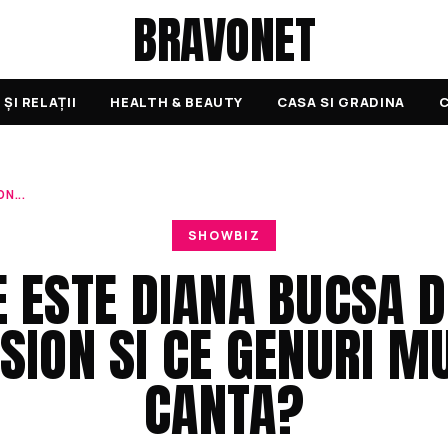
BRAVONET
ȘI RELAȚII
HEALTH & BEAUTY
CASA SI GRADINA
C
N...
SHOWBIZ
E ESTE DIANA BUCSA D
SION SI CE GENURI M
CANTA?