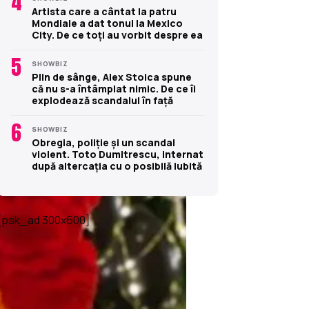
4
Artista care a cântat la patru
Mondiale a dat tonul la Mexico
City. De ce toți au vorbit despre ea
5
SHOWBIZ
Plin de sânge, Alex Stoica spune
că nu s-a întâmplat nimic. De ce îi
explodează scandalul în față
6
SHOWBIZ
Obregia, poliție și un scandal
violent. Toto Dumitrescu, internat
după altercația cu o posibilă iubită
[psk_ad 300x600]