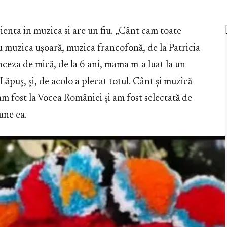
enta in muzica si are un fiu. „Cânt cam toate
 muzica ușoară, muzica francofonă, de la Patricia
nceza de mică, de la 6 ani, mama m-a luat la un
Lăpuș, și, de acolo a plecat totul. Cânt și muzică
am fost la Vocea României și am fost selectată de
une ea.