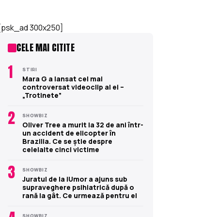
[psk_ad 300x250]
CELE MAI CITITE
1
STIRI
Mara G a lansat cel mai
controversat videoclip al ei –
„Trotinete”
2
SHOWBIZ
Oliver Tree a murit la 32 de ani într-
un accident de elicopter în
Brazilia. Ce se știe despre
celelalte cinci victime
3
SHOWBIZ
Juratul de la iUmor a ajuns sub
supraveghere psihiatrică după o
rană la gât. Ce urmează pentru el
SHOWBIZ