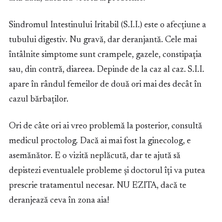
Sindromul Intestinului Iritabil (S.I.I.) este o afecțiune a
tubului digestiv. Nu gravă, dar deranjantă. Cele mai
întâlnite simptome sunt crampele, gazele, constipația
sau, din contră, diareea. Depinde de la caz al caz. S.I.I.
apare în rândul femeilor de două ori mai des decât în
cazul bărbaților.
Ori de câte ori ai vreo problemă la posterior, consultă
medicul proctolog. Dacă ai mai fost la ginecolog, e
asemănător. E o vizită neplăcută, dar te ajută să
depistezi eventualele probleme și doctorul îți va putea
prescrie tratamentul necesar. NU EZITA, dacă te
deranjează ceva în zona aia!