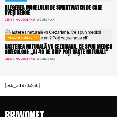
ALEGEREA MODELULUI DE SMARTWATCH DE CARE
AVEȚI NEVOIE
CRISTINA CIOBANU
· ACUM 4 ANI
HEALTH & BEAUTY
NAȘTEREA NATURALĂ VS CEZARIANA. CE SPUN MEDICII
GINECOLOGI: „AI 40 DE ANI? POŢI NAŞTE NATURAL!”
CRISTINA CIOBANU
· ACUM 6 ANI
[psk_ad 970x250]
BRAVONET