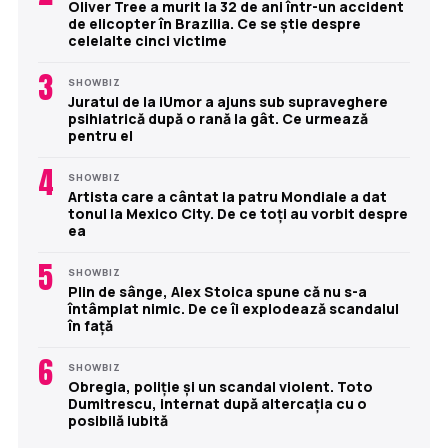
Oliver Tree a murit la 32 de ani într-un accident
de elicopter în Brazilia. Ce se știe despre
celelalte cinci victime
3
SHOWBIZ
Juratul de la iUmor a ajuns sub supraveghere
psihiatrică după o rană la gât. Ce urmează
pentru el
4
SHOWBIZ
Artista care a cântat la patru Mondiale a dat
tonul la Mexico City. De ce toți au vorbit despre
ea
5
SHOWBIZ
Plin de sânge, Alex Stoica spune că nu s-a
întâmplat nimic. De ce îi explodează scandalul
în față
6
SHOWBIZ
Obregia, poliție și un scandal violent. Toto
Dumitrescu, internat după altercația cu o
posibilă iubită