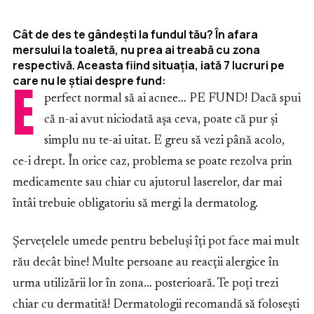
Cât de des te gândești la fundul tău? În afara
mersului la toaletă, nu prea ai treabă cu zona
respectivă. Aceasta fiind situația, iată 7 lucruri pe
care nu le știai despre fund:
E
perfect normal să ai acnee… PE FUND! Dacă spui
că n-ai avut niciodată așa ceva, poate că pur și
simplu nu te-ai uitat. E greu să vezi până acolo,
ce-i drept. În orice caz, problema se poate rezolva prin
medicamente sau chiar cu ajutorul laserelor, dar mai
întâi trebuie obligatoriu să mergi la dermatolog.
Șervețelele umede pentru bebeluși îți pot face mai mult
rău decât bine! Multe persoane au reacții alergice în
urma utilizării lor în zona… posterioară. Te poți trezi
chiar cu dermatită! Dermatologii recomandă să folosești