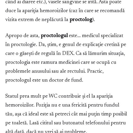
când ai diaree etc.), vasele sangvine se irită. Asta poate
duce la apariția hemoroizilor (caz în care se recomandă
vizita extrem de neplăcută la
proctolog
).
Apropo de asta,
proctologul
este… medicul specializat
în proctologie. Da, știm, e genul de explicație cretină pe
care o găsești de regulă în DEX. Ca să lămurim situația,
proctologia este ramura medicinei care se ocupă cu
problemele anusului sau ale rectului. Practic,
proctologul este un doctor de fund.
Statul prea mult pe WC contribuie și el la apariția
hemoroizilor. Poziția nu e una fericită pentru fundul
tău, așa că ideal este să petreci cât mai puțin timp posibil
pe toaletă. Lasă cititul sau butonatul telefonului pentru
altă dată, dacă nu vrei să ai probleme.