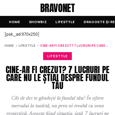
BRAVONET
HOME
SHOWBIZ
LIFESTYLE
DRAGOSTE ȘI RE
[psk_ad 970x250]
HOME
›
LIFESTYLE
›
CINE-AR FI CREZUT? 7 LUCRURI PE CARE...
LIFESTYLE
CINE-AR FI CREZUT? 7 LUCRURI PE
CARE NU LE ȘTIAI DESPRE FUNDUL
TĂU
Cât de des te gândești la fundul tău? În afara
mersului la toaletă, nu prea ai treabă cu zona
respectivă. Aceasta fiind situația, iată 7 lucruri pe