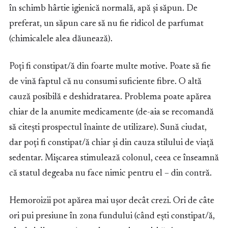
în schimb hârtie igienică normală, apă și săpun. De
preferat, un săpun care să nu fie ridicol de parfumat
(chimicalele alea dăunează).
Poți fi constipat/ă din foarte multe motive. Poate să fie
de vină faptul că nu consumi suficiente fibre. O altă
cauză posibilă e deshidratarea. Problema poate apărea
chiar de la anumite medicamente (de-aia se recomandă
să citești prospectul înainte de utilizare). Sună ciudat,
dar poți fi constipat/ă chiar și din cauza stilului de viață
sedentar. Mișcarea stimulează colonul, ceea ce înseamnă
că statul degeaba nu face nimic pentru el – din contră.
Hemoroizii pot apărea mai ușor decât crezi. Ori de câte
ori pui presiune în zona fundului (când ești constipat/ă,