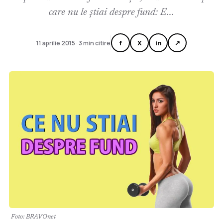
care nu le știai despre fund: E...
f
X
in
↗
11 aprilie 2015 · 3 min citire
Foto: BRAVOnet