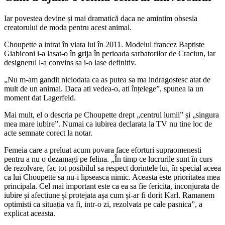
Iar povestea devine și mai dramatică daca ne amintim obsesia
creatorului de moda pentru acest animal.
Choupette a intrat în viata lui în 2011. Modelul francez Baptiste
Giabiconi i-a lasat-o în grija în perioada sarbatorilor de Craciun, iar
designerul l-a convins sa i-o lase definitiv.
„Nu m-am gandit niciodata ca as putea sa ma indragostesc atat de
mult de un animal. Daca ati vedea-o, ati înțelege”, spunea la un
moment dat Lagerfeld.
Mai mult, el o descria pe Choupette drept „centrul lumii” și „singura
mea mare iubire”. Numai ca iubirea declarata la TV nu tine loc de
acte semnate corect la notar.
Femeia care a preluat acum povara face eforturi supraomenesti
pentru a nu o dezamagi pe felina. „În timp ce lucrurile sunt în curs
de rezolvare, fac tot posibilul sa respect dorintele lui, în special aceea
ca lui Choupette sa nu-i lipseasca nimic. Aceasta este prioritatea mea
principala. Cel mai important este ca ea sa fie fericita, inconjurata de
iubire și afectiune și protejata așa cum și-ar fi dorit Karl. Ramanem
optimisti ca situația va fi, intr-o zi, rezolvata pe cale pasnica”, a
explicat aceasta.