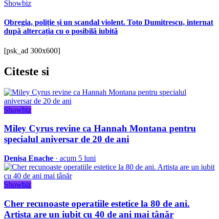
Showbiz
Obregia, poliție și un scandal violent. Toto Dumitrescu, internat
după altercația cu o posibilă iubită
[psk_ad 300x600]
Citeste
si
Showbiz
Miley Cyrus revine ca Hannah Montana pentru
specialul aniversar de 20 de ani
Denisa Enache
· acum 5 luni
Showbiz
Cher recunoaste operatiile estetice la 80 de ani.
Artista are un iubit cu 40 de ani mai tânăr