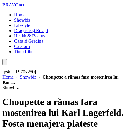
BRAVOnet
Home
Showbiz
Lifestyle
Dragoste și Relații
Health & Beauty
Casa si Gradina
Calatorii
Timp Liber
[psk_ad 970x250]
Home
›
Showbiz
›
Choupette a rămas fara mostenirea lui
Karl...
Showbiz
Choupette a rămas fara
mostenirea lui Karl Lagerfeld.
Fosta menajera plateste