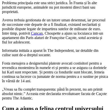
Problema principala este una strict juridica. În Franta și în alte
jurisdictii europene, animalele nu pot mosteni direct bani sau
proprietati.
Averea trebuia gestionata de un tutore uman desemnat, iar procesul
de succesiune este departe de a fi finalizat, existand neclaritati și
posibile dispute legate de impartirea sutelor de milioane de euro.
Intre timp, potrivit
Cancan
, Choupette a ajuns sa locuiasca intr-un
apartament din Paris alaturi de Françoise Caçote, sotul acesteia și
fiul lor adolescent.
Informatia initiala a aparut în The Independent, iar detaliile din
culise sunt de-a dreptul socante.
Fosta menajera a designerului plateste avocati costisitori pentru a
revendica mostenirea în numele ei și pentru a se asigura ca dorintele
lui Karl sunt respectate. Și pentru ca fondurile sunt blocate, femeia
continua sa lucreze cu jumatate de norma pentru a o sustine pe pisica
în vârstă de 14 ani.
„Vreau sa fiu complet transparenta: până în prezent, nu am primit
absolut nimic.” Aceasta este declaratia revoltatoare facuta de Caçote
pentru The Atlantic.
Cum a ajuns o felina centrul universului