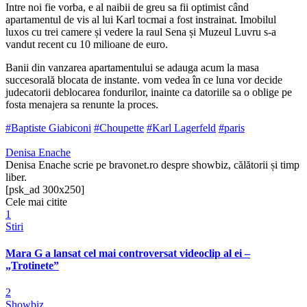
Intre noi fie vorba, e al naibii de greu sa fii optimist când
apartamentul de vis al lui Karl tocmai a fost instrainat. Imobilul
luxos cu trei camere și vedere la raul Sena și Muzeul Luvru s-a
vandut recent cu 10 milioane de euro.
Banii din vanzarea apartamentului se adauga acum la masa
succesorală blocata de instante. vom vedea în ce luna vor decide
judecatorii deblocarea fondurilor, inainte ca datoriile sa o oblige pe
fosta menajera sa renunte la proces.
#Baptiste Giabiconi
#Choupette
#Karl Lagerfeld
#paris
Denisa Enache
Denisa Enache scrie pe bravonet.ro despre showbiz, călătorii și timp
liber.
[psk_ad 300x250]
Cele mai citite
1
Stiri
Mara G a lansat cel mai controversat videoclip al ei –
„Trotinete”
2
Showbiz