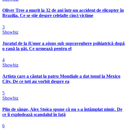
Oliver Tree a murit la 32 de ani într-un accident de elicopter în
Brazilia. Ce se știe despre celelalte cinci victime
3
Showbiz
Juratul de la iUmor a ajuns sub supraveghere psihiatrică după
o rană la gât. Ce urmează pentru el
4
Showbiz
Artista care a cântat la patru Mondiale a dat tonul la Mexico
City. De ce toți au vorbit despre ea
5
Showbiz
Plin de sânge, Alex Stoica spune că nu s-a întâmplat nimic. De
ce îi explodează scandalul în față
6