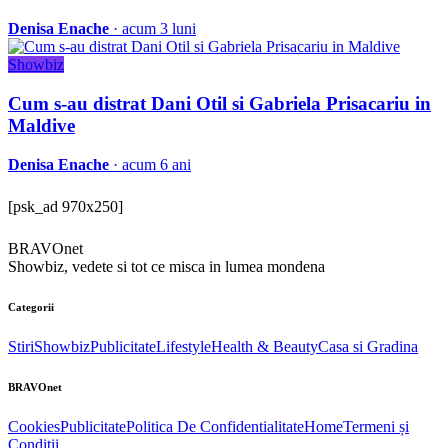
Denisa Enache
· acum 3 luni
Showbiz
Cum s-au distrat Dani Otil si Gabriela Prisacariu in
Maldive
Denisa Enache
· acum 6 ani
[psk_ad 970x250]
BRAVOnet
Showbiz, vedete si tot ce misca in lumea mondena
Categorii
Stiri
Showbiz
Publicitate
Lifestyle
Health & Beauty
Casa si Gradina
BRAVOnet
Cookies
Publicitate
Politica De Confidentialitate
Home
Termeni și
Condiții