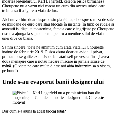
moartea legendarului Karl Lagerfeld, celebra pisica birmaneza
Choupette nu a vazut nici macar un euro din averea uriașă care
trebuia sa ii asigure o viata de lux.
Aici nu vorbim doar despre o simpla felina, ci despre o miza de sute
de milioane de euro care stau blocate în instante. În timp ce rudele și
avocatii isi disputa mostenirea, femeia care o ingrijeste pe Choupette
risca sa ajunga la sapa de lemn pentru a mentine stilul de viata al
unei dive cu blana.
Sa fim sincere, toate ne amintim cum arata viata lui Choupette
inainte de februarie 2019. Pisica zbura doar cu avionul privat,
primea mese gatite exclusiv de bucatari sefi pe vesela fina și avea
două menajere care ii notau fiecare miscare în jurnale scrise de
mână. (O viata pe care multe dintre noi abia indraznim sa o visam,
pe bune!)
Unde s-au evaporat banii designerului
Dar cum s-a ajuns la acest blocaj total?