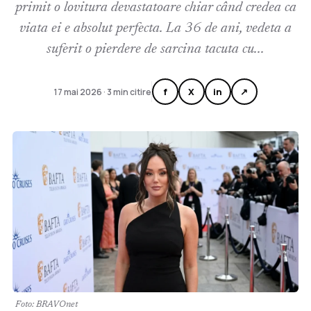
primit o lovitura devastatoare chiar când credea ca
viata ei e absolut perfecta. La 36 de ani, vedeta a
suferit o pierdere de sarcina tacuta cu...
f
X
in
↗
17 mai 2026 · 3 min citire
Foto: BRAVOnet