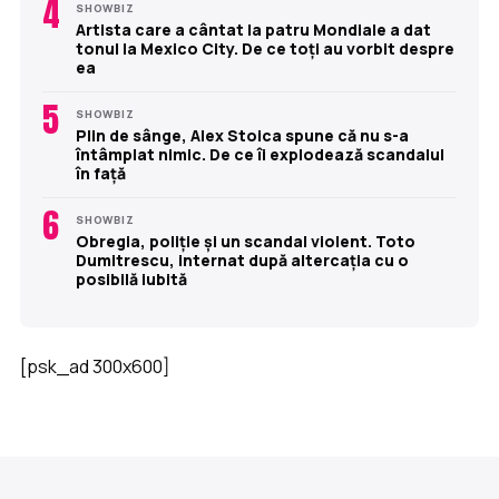
4
SHOWBIZ
Artista care a cântat la patru Mondiale a dat
tonul la Mexico City. De ce toți au vorbit despre
ea
5
SHOWBIZ
Plin de sânge, Alex Stoica spune că nu s-a
întâmplat nimic. De ce îi explodează scandalul
în față
6
SHOWBIZ
Obregia, poliție și un scandal violent. Toto
Dumitrescu, internat după altercația cu o
posibilă iubită
[psk_ad 300x600]