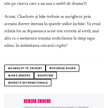
stiu pe cineva care a ascuns o astfel de drama?)
Acum, Charlotte și Jake trebuie sa navigheze prin
aceasta durere imensa în spatele usilor inchise. Va reusi
relatia lor sa depaseasca acest test extrem al sortii, mai
ales ca o asemenea trauma nedeclarata la timp sapa
adanc în intimitatea oricarui cuplu?
#CHARLOTTE CROSBY
#GEORDIE SHORE
#JAKE ANKERS
#SARCINĂ
#VEDETE INTERNATIONALE
DENISA ENACHE
Denisa Enache scrie pe bravonet.ro despre