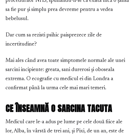
procedurilor NHS, spunandu-li-se ca exista încă o șansă
sa fie pur și simplu prea devreme pentru a vedea
bebelusul.
Dar cum sa rezisti psihic paisprezece zile de
incertitudine?
Mai ales când avea toate simptomele normale ale unei
sarcini incipiente: greata, sani durerosi și oboseala
extrema. O ecografie cu medicul ei din Londra a
confirmat până la urma cele mai mari temeri.
CE ÎNSEAMNĂ O SARCINA TACUTA
Medicul care le-a adus pe lume pe cele două fiice ale
lor, Alba, în vârstă de trei ani, și Pixi, de un an, este de