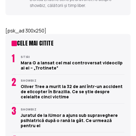
showbiz, călătorii și timp liber.
[psk_ad 300x250]
CELE MAI CITITE
1
STIRI
Mara G a lansat cel mai controversat videoclip
al ei – „Trotinete”
2
SHOWBIZ
Oliver Tree a murit la 32 de ani într-un accident
de elicopter în Brazilia. Ce se știe despre
celelalte cinci victime
3
SHOWBIZ
Juratul de la iUmor a ajuns sub supraveghere
psihiatrică după o rană la gât. Ce urmează
pentru el