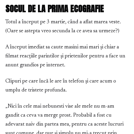
SOCUL DE LA PRIMA ECOGRAFIE
Totul a început pe 3 martie, când a aflat marea veste.
(Oare se astepta vreo secunda la ce avea sa urmeze?)
A început imediat sa caute masini mai mari și chiar a
filmat reacțiile parintilor și prietenilor pentru a face un
anunt grandios pe internet.
Clipuri pe care încă le are în telefon și care acum o
umplu de tristete profunda.
„Nici în cele mai nebunesti vise ale mele nu m-am
gandit ca ceva va merge prost. Probabil a fost cu
adevarat naiv din partea mea, pentru ca aceste lucruri
sunt comune, dar pur și simplu nu mi-a trecut prin