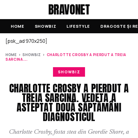
BRAVONET
HOME
SHOWBIZ
LIFESTYLE
DRAGOSTE ȘI RE
[psk_ad 970x250]
HOME
›
SHOWBIZ
›
CHARLOTTE CROSBY A PIERDUT A TREIA
SARCINA....
SHOWBIZ
CHARLOTTE CROSBY A PIERDUT A
TREIA SARCINA. VEDETA A
ASTEPTAT DOUĂ SĂPTĂMÂNI
DIAGNOSTICUL
Charlotte Crosby, fosta stea din Geordie Shore, a