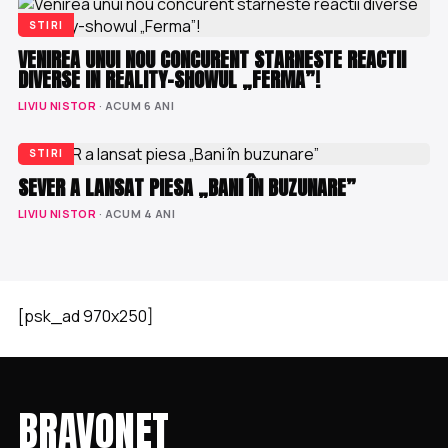
STIRI
VENIREA UNUI NOU CONCURENT STARNESTE REACTII
DIVERSE IN REALITY-SHOWUL „FERMA”!
LIVIU NISTOR
· ACUM 6 ANI
STIRI
SEVER A LANSAT PIESA „BANI ÎN BUZUNARE”
LIVIU NISTOR
· ACUM 4 ANI
[psk_ad 970x250]
BRAVONET