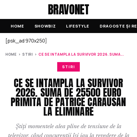
BRAVONET
HOME
SHOWBIZ
LIFESTYLE
DRAGOSTE ȘI RE
[psk_ad 970x250]
HOME
›
STIRI
›
CE SE INTAMPLA LA SURVIVOR 2026. SUMA...
STIRI
CE SE INTAMPLA LA SURVIVOR
2026. SUMA DE 25500 EURO
PRIMITA DE PATRICE CARAUSAN
LA ELIMINARE
Știți momentele alea pline de tensiune de la
televizor, când concurenții își iau la revedere de la