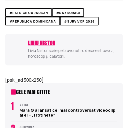
#PATRICE CARAUSAN
#RAZBOINICI
#REPUBLICA DOMINICANA
#SURVIVOR 2026
LIVIU NISTOR
Liviu Nistor scrie pe bravonet.ro despre showbiz,
horoscop și călătorii.
[psk_ad 300x250]
CELE MAI CITITE
1
STIRI
Mara G a lansat cel mai controversat videoclip
al ei – „Trotinete”
SHOWBIZ