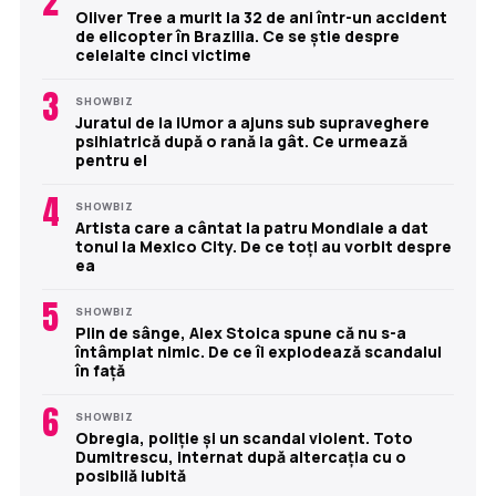
2
Oliver Tree a murit la 32 de ani într-un accident
de elicopter în Brazilia. Ce se știe despre
celelalte cinci victime
3
SHOWBIZ
Juratul de la iUmor a ajuns sub supraveghere
psihiatrică după o rană la gât. Ce urmează
pentru el
4
SHOWBIZ
Artista care a cântat la patru Mondiale a dat
tonul la Mexico City. De ce toți au vorbit despre
ea
5
SHOWBIZ
Plin de sânge, Alex Stoica spune că nu s-a
întâmplat nimic. De ce îi explodează scandalul
în față
6
SHOWBIZ
Obregia, poliție și un scandal violent. Toto
Dumitrescu, internat după altercația cu o
posibilă iubită