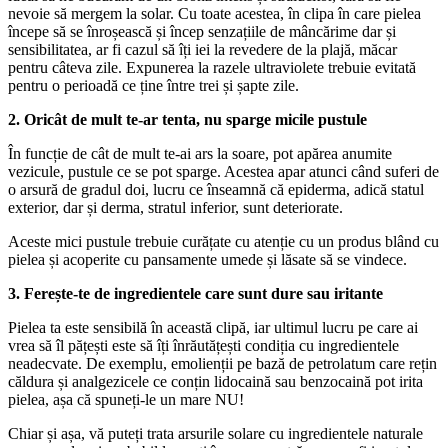
nevoie să mergem la solar. Cu toate acestea, în clipa în care pielea
începe să se înroșească și încep senzațiile de mâncărime dar și
sensibilitatea, ar fi cazul să îți iei la revedere de la plajă, măcar
pentru câteva zile. Expunerea la razele ultraviolete trebuie evitată
pentru o perioadă ce ține între trei și șapte zile.
2. Oricât de mult te-ar tenta, nu sparge micile pustule
În funcție de cât de mult te-ai ars la soare, pot apărea anumite
vezicule, pustule ce se pot sparge. Acestea apar atunci când suferi de
o arsură de gradul doi, lucru ce înseamnă că epiderma, adică statul
exterior, dar și derma, stratul inferior, sunt deteriorate.
Aceste mici pustule trebuie curățate cu atenție cu un produs blând cu
pielea și acoperite cu pansamente umede și lăsate să se vindece.
3. Ferește-te de ingredientele care sunt dure sau iritante
Pielea ta este sensibilă în această clipă, iar ultimul lucru pe care ai
vrea să îl pățești este să îți înrăutățești condiția cu ingredientele
neadecvate. De exemplu, emolienții pe bază de petrolatum care rețin
căldura și analgezicele ce conțin lidocaină sau benzocaină pot irita
pielea, așa că spuneți-le un mare NU!
Chiar și așa, vă puteți trata arsurile solare cu ingredientele naturale