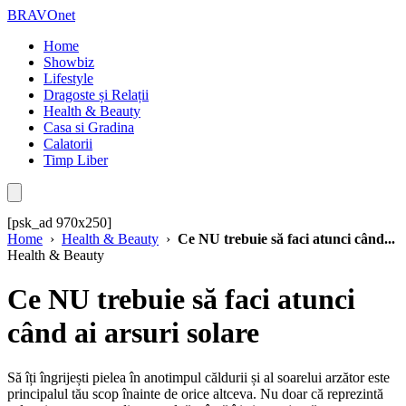
BRAVOnet
Home
Showbiz
Lifestyle
Dragoste și Relații
Health & Beauty
Casa si Gradina
Calatorii
Timp Liber
[psk_ad 970x250]
Home
›
Health & Beauty
›
Ce NU trebuie să faci atunci când...
Health & Beauty
Ce NU trebuie să faci atunci
când ai arsuri solare
Să îți îngrijești pielea în anotimpul căldurii și al soarelui arzător este
principalul tău scop înainte de orice altceva. Nu doar că reprezintă