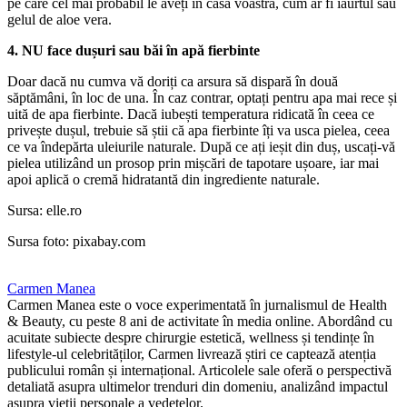
pe care cel mai probabil le aveți în casa voastră, cum ar fi iaurtul sau
gelul de aloe vera.
4. NU face dușuri sau băi în apă fierbinte
Doar dacă nu cumva vă doriți ca arsura să dispară în două
săptămâni, în loc de una. În caz contrar, optați pentru apa mai rece și
uită de apa fierbinte. Dacă iubești temperatura ridicată în ceea ce
privește dușul, trebuie să știi că apa fierbinte îți va usca pielea, ceea
ce va îndepărta uleiurile naturale. După ce ați ieșit din duș, uscați-vă
pielea utilizând un prosop prin mișcări de tapotare ușoare, iar mai
apoi aplică o cremă hidratantă din ingrediente naturale.
Sursa: elle.ro
Sursa foto: pixabay.com
Carmen Manea
Carmen Manea este o voce experimentată în jurnalismul de Health
& Beauty, cu peste 8 ani de activitate în media online. Abordând cu
acuitate subiecte despre chirurgie estetică, wellness și tendințe în
lifestyle-ul celebrităților, Carmen livrează știri ce captează atenția
publicului român și internațional. Articolele sale oferă o perspectivă
detaliată asupra ultimelor trenduri din domeniu, analizând impactul
asupra vieții personale a vedetelor.