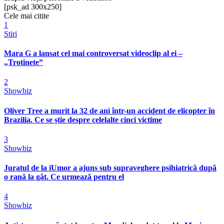
[psk_ad 300x250]
Cele mai citite
1
Stiri
Mara G a lansat cel mai controversat videoclip al ei –
„Trotinete”
2
Showbiz
Oliver Tree a murit la 32 de ani într-un accident de elicopter în
Brazilia. Ce se știe despre celelalte cinci victime
3
Showbiz
Juratul de la iUmor a ajuns sub supraveghere psihiatrică după
o rană la gât. Ce urmează pentru el
4
Showbiz