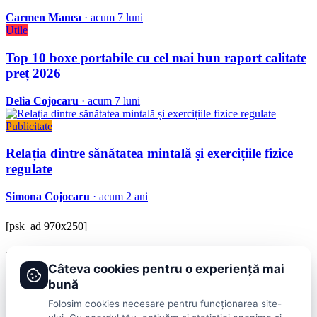
Carmen Manea
· acum 7 luni
Utile
Top 10 boxe portabile cu cel mai bun raport calitate
preț 2026
Delia Cojocaru
· acum 7 luni
Publicitate
Relația dintre sănătatea mintală și exercițiile fizice
regulate
Simona Cojocaru
· acum 2 ani
[psk_ad 970x250]
BRAVOnet
Câteva cookies pentru o experiență mai
Showbiz, vedete si tot ce misca in lumea mondena
bună
Categorii
Folosim cookies necesare pentru funcționarea site-