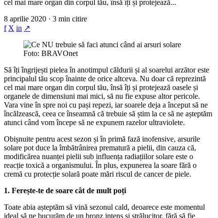
cel mai mare organ din corpul tău, însă îți și protejează...
8 aprilie 2020 · 3 min citire
f
X
in
↗
Foto: BRAVOnet
Să îți îngrijești pielea în anotimpul căldurii și al soarelui arzător este
principalul tău scop înainte de orice altceva. Nu doar că reprezintă
cel mai mare organ din corpul tău, însă îți și protejează oasele și
organele de dimensiuni mai mici, să nu fie expuse altor pericole.
Vara vine în spre noi cu pași repezi, iar soarele deja a început să ne
încălzească, ceea ce înseamnă că trebuie să știm la ce să ne așteptăm
atunci când vom începe să ne expunem razelor ultraviolete.
Obișnuite pentru acest sezon și în primă fază inofensive, arsurile
solare pot duce la îmbătrânirea prematură a pielii, din cauza că,
modificărea nuanței pielii sub influența radiațiilor solare este o
reacție toxică a organismului. În plus, expunerea la soare fără o
cremă cu protecție solară poate mări riscul de cancer de piele.
1. Ferește-te de soare cât de mult poți
Toate abia așteptăm să vină sezonul cald, deoarece este momentul
ideal să ne bucurăm de un bronz intens și strălucitor, fără să fie