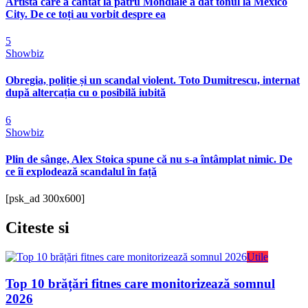
Artista care a cântat la patru Mondiale a dat tonul la Mexico
City. De ce toți au vorbit despre ea
5
Showbiz
Obregia, poliție și un scandal violent. Toto Dumitrescu, internat
după altercația cu o posibilă iubită
6
Showbiz
Plin de sânge, Alex Stoica spune că nu s-a întâmplat nimic. De
ce îi explodează scandalul în față
[psk_ad 300x600]
Citeste
si
Utile
Top 10 brățări fitnes care monitorizează somnul
2026