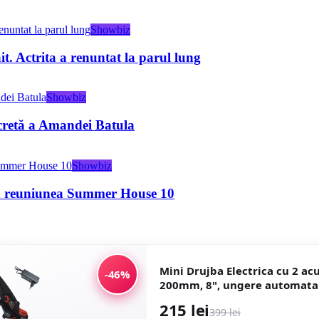
Showbiz
t. Actrita a renuntat la parul lung
Showbiz
ecretă a Amandei Batula
Showbiz
la reuniunea Summer House 10
Mini Drujba Electrica cu 2 ac
-46%
200mm, 8", ungere automata
215 lei
399 lei