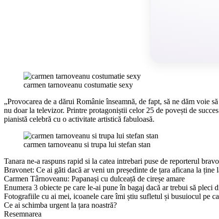
carmen tarnoveanu costumatie sexy
„Provocarea de a dărui Românie înseamnă, de fapt, să ne dăm voie să f
nu doar la televizor. Printre protagoniștii celor 25 de povești de succ
pianistă celebră cu o activitate artistică fabuloasă.
carmen tarnoveanu si trupa lui stefan stan
Tanara ne-a raspuns rapid si la catea intrebari puse de reporterul bravo
Bravonet: Ce ai găti dacă ar veni un președinte de țara aficana la ține 
Carmen Târnoveanu: Papanași cu dulceață de cireșe amare
Enumera 3 obiecte pe care le-ai pune în bagaj dacă ar trebui să pleci
Fotografiile cu ai mei, icoanele care îmi știu sufletul și busuiocul pe 
Ce ai schimba urgent la țara noastră?
Resemnarea