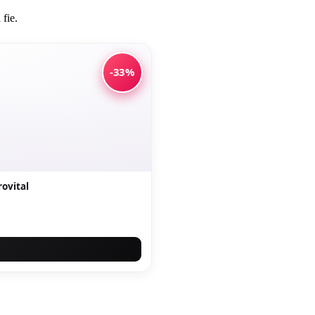
 fie.
-33%
ovital