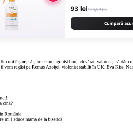
93 lei
154,99 lei
Cumpără ac
im noi înșine, să știm ce am agonist bun, adevărat, valoros și să dăm 
es îi vom regăsi pe Remus Azoiței, violonist stabilit în UK, Eva Kiss, N
net!
la cină?
 din România:
care mi-l aduce mama de la biserică.