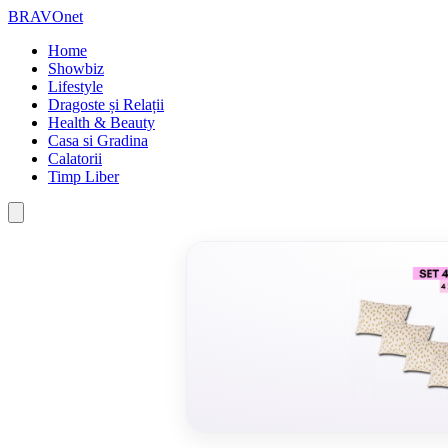
BRAVOnet
Home
Showbiz
Lifestyle
Dragoste și Relații
Health & Beauty
Casa si Gradina
Calatorii
Timp Liber