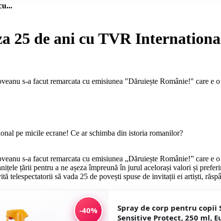
u...
 25 de ani cu TVR International 
eanu s-a facut remarcata cu emisiunea "Dăruiește Românie!" care e o pro
eanu s-a facut remarcata cu emisiunea „Dăruiește Românie!” care e o pro
țele țării pentru a ne așeza împreună în jurul acelorași valori și preferi
tă telespectatorii să vada 25 de povești spuse de invitații ei artiști, răsp
Spray de corp pentru copii 
-40%
Sensitive Protect, 250 ml, E