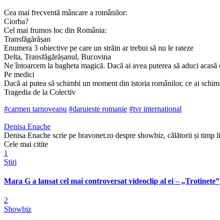
Cea mai frecventă mâncare a românilor:
Ciorba?
Cel mai frumos loc din România:
Transfăgărășan
Enumera 3 obiective pe care un străin ar trebui să nu le rateze
Delta, Transfăgărășanul, Bucovina
Ne întoarcem la bagheta magică. Dacă ai avea puterea să aduci acasă o
Pe medici
Dacă ai putea să schimbi un moment din istoria românilor, ce ai schi
Tragedia de la Colectiv
#carmen tarnoveanu
#daruieste romanie
#tvr international
Denisa Enache
Denisa Enache scrie pe bravonet.ro despre showbiz, călătorii și timp li
Cele mai citite
1
Stiri
Mara G a lansat cel mai controversat videoclip al ei – „Trotinete”
2
Showbiz