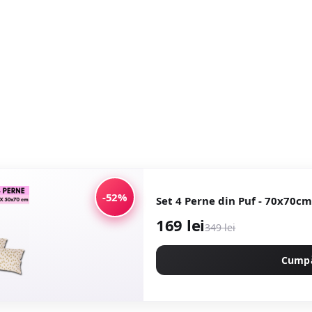
-52%
Set 4 Perne din Puf - 70x70cm
169 lei
349 lei
Cump