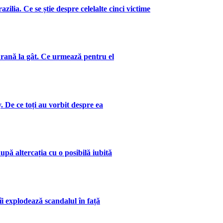
zilia. Ce se știe despre celelalte cinci victime
 rană la gât. Ce urmează pentru el
. De ce toți au vorbit despre ea
upă altercația cu o posibilă iubită
îi explodează scandalul în față