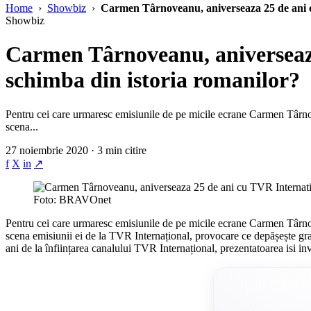
Home
›
Showbiz
›
Carmen Târnoveanu, aniverseaza 25 de ani c
Showbiz
Carmen Târnoveanu, aniverseaza
schimba din istoria romanilor?
Pentru cei care urmaresc emisiunile de pe micile ecrane Carmen Târnov
scena...
27 noiembrie 2020 · 3 min citire
f
X
in
↗
Foto: BRAVOnet
Pentru cei care urmaresc emisiunile de pe micile ecrane Carmen Târnov
scena emisiunii ei de la TVR Internațional, provocare ce depășește grani
ani de la înființarea canalului TVR Internațional, prezentatoarea isi invi