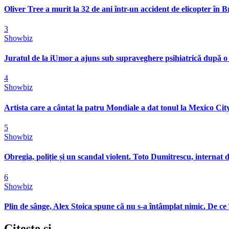
Oliver Tree a murit la 32 de ani într-un accident de elicopter în Bra
3
Showbiz
Juratul de la iUmor a ajuns sub supraveghere psihiatrică după o
4
Showbiz
Artista care a cântat la patru Mondiale a dat tonul la Mexico City
5
Showbiz
Obregia, poliție și un scandal violent. Toto Dumitrescu, internat d
6
Showbiz
Plin de sânge, Alex Stoica spune că nu s-a întâmplat nimic. De ce 
Citeste
si