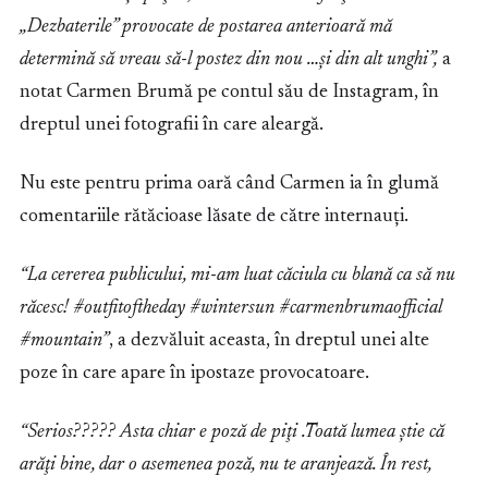
„Dezbaterile” provocate de postarea anterioară mă
determină să vreau să-l postez din nou …şi din alt unghi”,
a
notat Carmen Brumă pe contul său de Instagram, în
dreptul unei fotografii în care aleargă.
Nu este pentru prima oară când Carmen ia în glumă
comentariile rătăcioase lăsate de către internauți.
“La cererea publicului, mi-am luat căciula cu blană ca să nu
răcesc! #outfitoftheday #wintersun #carmenbrumaofficial
#mountain”
, a dezvăluit aceasta, în dreptul unei alte
poze în care apare în ipostaze provocatoare.
“Serios????? Asta chiar e poză de piţi .Toată lumea ştie că
arăţi bine, dar o asemenea poză, nu te aranjează. În rest,