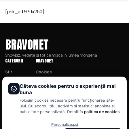
[psk_ad 970x250]
BRAVONET
Showbiz, vedete si tot ce misca in lumea mondena
CATEGORII
BRAVONET
Stiri
Cookies
Showbiz
Publicitate
Câteva cookies pentru o experiență mai
Publicitate
Politica De Confidentialitate
bună
Lifestyle
Home
Folosim cookies necesare pentru funcționarea site-
Health & Beauty
Termeni și Condiții
ului. Cu acordul tău, activăm și statistici anonime și
publicitate personalizată. Detalii în
politica de cookies
.
Casa si Gradina
Personalizează