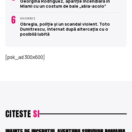
Georgina Rodríguez, apariție incendiară în
Miami cu un costum de baie „abia-acolo”
6
SHOWBIZ
Obregia, poliție și un scandal violent. Toto
Dumitrescu, internat după altercația cu o
posibilă iubită
[psk_ad 300x600]
CITESTE
SI
SHOWBIZ
INAINTE DE INCEPUTUL AVENTURII SURVIVOR ROMANIA,