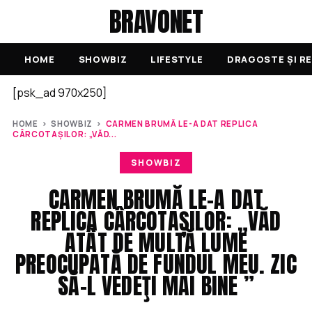
BRAVONET
HOME
SHOWBIZ
LIFESTYLE
DRAGOSTE ȘI RE
[psk_ad 970x250]
HOME
›
SHOWBIZ
›
CARMEN BRUMĂ LE-A DAT REPLICA
CÂRCOTAȘILOR: „VĂD...
SHOWBIZ
CARMEN BRUMĂ LE-A DAT
REPLICA CÂRCOTAȘILOR: „VĂD
ATÂT DE MULTĂ LUME
PREOCUPATĂ DE FUNDUL MEU. ZIC
SĂ-L VEDEŢI MAI BINE ”