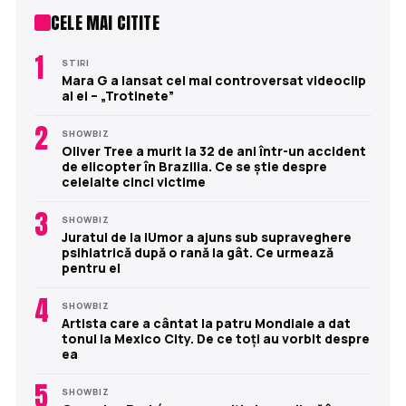
CELE MAI CITITE
1
STIRI
Mara G a lansat cel mai controversat videoclip
al ei – „Trotinete”
2
SHOWBIZ
Oliver Tree a murit la 32 de ani într-un accident
de elicopter în Brazilia. Ce se știe despre
celelalte cinci victime
3
SHOWBIZ
Juratul de la iUmor a ajuns sub supraveghere
psihiatrică după o rană la gât. Ce urmează
pentru el
4
SHOWBIZ
Artista care a cântat la patru Mondiale a dat
tonul la Mexico City. De ce toți au vorbit despre
ea
5
SHOWBIZ