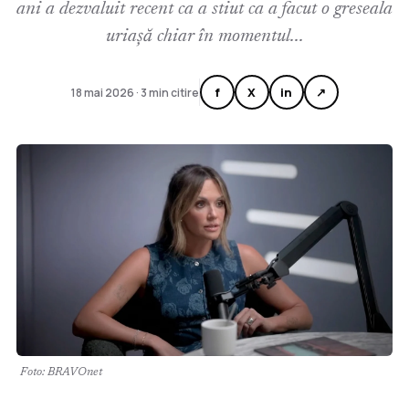
ani a dezvaluit recent ca a stiut ca a facut o greseala
uriașă chiar în momentul...
f
X
in
↗
18 mai 2026 · 3 min citire
Foto: BRAVOnet