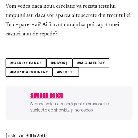
Vom vedea daca noua ei relatie va rezista testului
timpului sau daca vor aparea alte secrete din trecutul ei.
Tu ce parere ai? Ai fi avut curajul sa pui capat unei
casnicii atat de repede?
#CARLY PEARCE
#DIVORȚ
#MICHAEL RAY
#MUZICA COUNTRY
#VEDETE
SIMONA VOICU
Simona Voicu acoperă pentru bravonet.ro
subiecte de showbiz și horoscop.
[psk_ad 300x250]