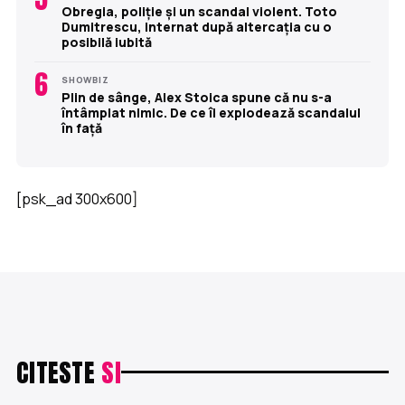
Obregia, poliție și un scandal violent. Toto
Dumitrescu, internat după altercația cu o
posibilă iubită
6
SHOWBIZ
Plin de sânge, Alex Stoica spune că nu s-a
întâmplat nimic. De ce îi explodează scandalul
în față
[psk_ad 300x600]
CITESTE
SI