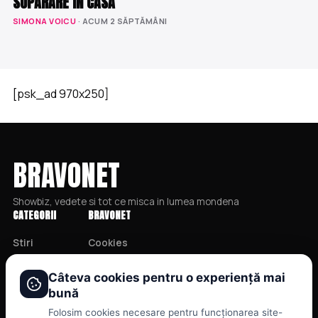
SUPĂRARE ÎN CASĂ
SIMONA VOICU
· ACUM 2 SĂPTĂMÂNI
[psk_ad 970x250]
BRAVONET
Showbiz, vedete si tot ce misca in lumea mondena
CATEGORII
BRAVONET
Stiri
Cookies
Showbiz
Publicitate
Câteva cookies pentru o experiență mai
Publicitate
Politica De Confidentialitate
bună
Lifestyle
Home
Folosim cookies necesare pentru funcționarea site-