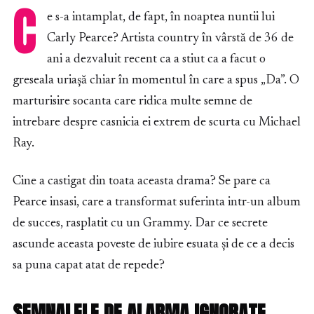
C
e s-a intamplat, de fapt, în noaptea nuntii lui
Carly Pearce? Artista country în vârstă de 36 de
ani a dezvaluit recent ca a stiut ca a facut o
greseala uriașă chiar în momentul în care a spus „Da”. O
marturisire socanta care ridica multe semne de
intrebare despre casnicia ei extrem de scurta cu Michael
Ray.
Cine a castigat din toata aceasta drama? Se pare ca
Pearce insasi, care a transformat suferinta intr-un album
de succes, rasplatit cu un Grammy. Dar ce secrete
ascunde aceasta poveste de iubire esuata și de ce a decis
sa puna capat atat de repede?
SEMNALELE DE ALARMA IGNORATE