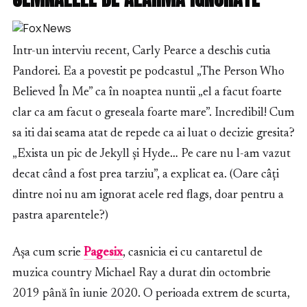
Intr-un interviu recent, Carly Pearce a deschis cutia
Pandorei. Ea a povestit pe podcastul „The Person Who
Believed În Me” ca în noaptea nuntii „el a facut foarte
clar ca am facut o greseala foarte mare”. Incredibil! Cum
sa iti dai seama atat de repede ca ai luat o decizie gresita?
„Exista un pic de Jekyll și Hyde… Pe care nu l-am vazut
decat când a fost prea tarziu”, a explicat ea. (Oare câți
dintre noi nu am ignorat acele red flags, doar pentru a
pastra aparentele?)
Așa cum scrie
Pagesix
, casnicia ei cu cantaretul de
muzica country Michael Ray a durat din octombrie
2019 până în iunie 2020. O perioada extrem de scurta,