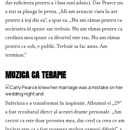
dar suficienta pentru a-i lasa rani adanci. Dar Pearce nu
a stat sa planga în perna. „Mi-am aruncat viata în aer
pentru a ieși din ea”, a spus ea. „Nu am rămas pentru ca
societatea iti spune «ar trebui». Nu am rămas pentru ca
credinta mea spune ca divortul este rau. Nu am rămas
pentru ca «oh, e public. Trebuie sa fac asta». Am
terminat.”
MUZICA CA TERAPIE
Suferinta s-a transformat în inspiratie. Albumul ei „29”
a fost rezultatul direct al acestei drame personale. „Am
crezut ca este doar povestea mea, dar cred ca ceea ce am
învățat este ca a fost povestea multor oameni diferiti”, a