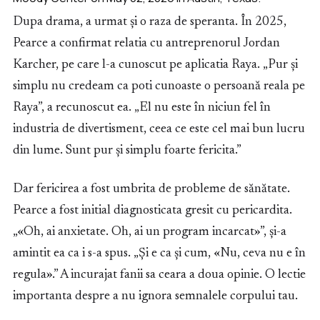
Dupa drama, a urmat și o raza de speranta. În 2025,
Pearce a confirmat relatia cu antreprenorul Jordan
Karcher, pe care l-a cunoscut pe aplicatia Raya. „Pur și
simplu nu credeam ca poti cunoaste o persoană reala pe
Raya”, a recunoscut ea. „El nu este în niciun fel în
industria de divertisment, ceea ce este cel mai bun lucru
din lume. Sunt pur și simplu foarte fericita.”
Dar fericirea a fost umbrita de probleme de sănătate.
Pearce a fost initial diagnosticata gresit cu pericardita.
„«Oh, ai anxietate. Oh, ai un program incarcat»”, și-a
amintit ea ca i s-a spus. „Și e ca și cum, «Nu, ceva nu e în
regula».” A incurajat fanii sa ceara a doua opinie. O lectie
importanta despre a nu ignora semnalele corpului tau.