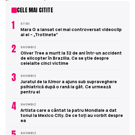
CELE MAI CITITE
1
STIRI
Mara G a lansat cel mai controversat videoclip
al ei – „Trotinete”
2
SHOWBIZ
Oliver Tree a murit la 32 de ani într-un accident
de elicopter în Brazilia. Ce se știe despre
celelalte cinci victime
3
SHOWBIZ
Juratul de la iUmor a ajuns sub supraveghere
psihiatrică după o rană la gât. Ce urmează
pentru el
4
SHOWBIZ
Artista care a cântat la patru Mondiale a dat
tonul la Mexico City. De ce toți au vorbit despre
ea
5
SHOWBIZ