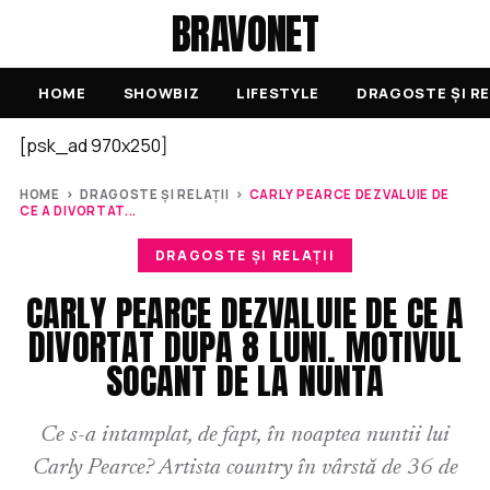
BRAVONET
HOME
SHOWBIZ
LIFESTYLE
DRAGOSTE ȘI RE
[psk_ad 970x250]
HOME
›
DRAGOSTE ȘI RELAȚII
›
CARLY PEARCE DEZVALUIE DE
CE A DIVORTAT...
DRAGOSTE ȘI RELAȚII
CARLY PEARCE DEZVALUIE DE CE A
DIVORTAT DUPA 8 LUNI. MOTIVUL
SOCANT DE LA NUNTA
Ce s-a intamplat, de fapt, în noaptea nuntii lui
Carly Pearce? Artista country în vârstă de 36 de