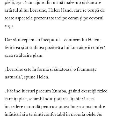
pielii, așa că am ajuns din urmă make-up și skincare
artistul al lui Lorraine, Helen Hand, care se ocupă de
toate aspectele prezentatoarei pe ecran și pe covorul
roșu.
Dar să începem cu începutul – conform lui Helen,
fericirea și atitudinea pozitivă a lui Lorraine îi conferă
acea strălucire glam.
„Lorraine este în formă și sănătoasă, o frumusețe
naturală”, spune Helen.
„Făcând lucruri precum Zumba, găsind exerciții fizice
care îți plac, schimbându-ți starea, îți oferă acea
încredere naturală pentru a putea încerca mai multe
înfățișări și a te simți confortabil în propria piele. Aș