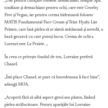
„Dar pentru curățare folosesc demachiant Temple Spa,
tonifiant și demachiant pentru ochi, care este Cruelty
Free și Vegan, iar pentru crema hidratantă folosesc
MATIS Fundamental Face Cream și Teint Hyalu List
Primer, care lasă pielea să se simtă mătăsoasă și netedă, o
bază grozavă cu care puteți lucra.
Crema de ochi a
Lorenei este La Prairie. „
În ceea ce privește fondul de ten, Lorraine preferă
Chanel.
„Îmi place Chanel, se pare că întotdeauna îi face bine”,
adaugă MUA.
„Acoperă fără să aibă aspect greoi sau păstos, lăsând
pielea strălucitoare. Pentru aparițiile lui Lorraine