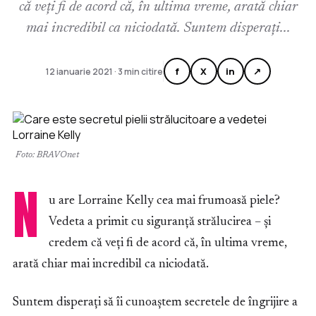
că veți fi de acord că, în ultima vreme, arată chiar
mai incredibil ca niciodată. Suntem disperați...
f
X
in
↗
12 ianuarie 2021 · 3 min citire
Foto: BRAVOnet
N
u are Lorraine Kelly cea mai frumoasă piele?
Vedeta a primit cu siguranță strălucirea – și
credem că veți fi de acord că, în ultima vreme,
arată chiar mai incredibil ca niciodată.
Suntem disperați să îi cunoaștem secretele de îngrijire a