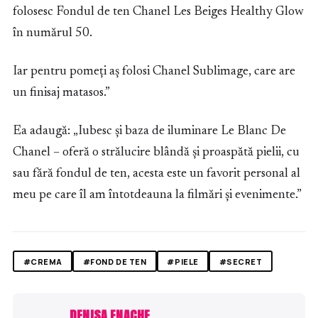
folosesc Fondul de ten Chanel Les Beiges Healthy Glow
în numărul 50.
Iar pentru pomeți aș folosi Chanel Sublimage, care are
un finisaj matasos.”
Ea adaugă: „Iubesc și baza de iluminare Le Blanc De
Chanel – oferă o strălucire blândă și proaspătă pielii, cu
sau fără fondul de ten, acesta este un favorit personal al
meu pe care îl am întotdeauna la filmări și evenimente.”
#CREMA
#FOND DE TEN
#PIELE
#SECRET
DENISA ENACHE