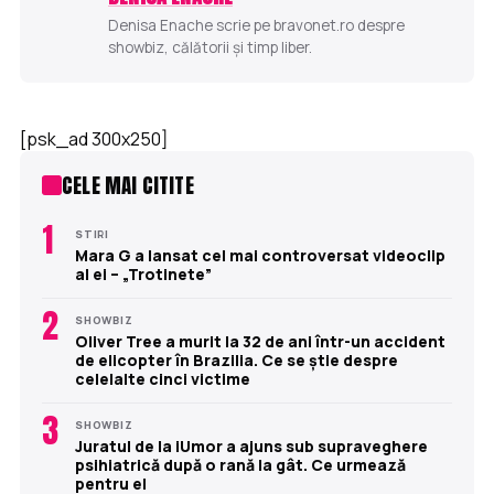
Denisa Enache scrie pe bravonet.ro despre
showbiz, călătorii și timp liber.
[psk_ad 300x250]
CELE MAI CITITE
1
STIRI
Mara G a lansat cel mai controversat videoclip
al ei – „Trotinete”
2
SHOWBIZ
Oliver Tree a murit la 32 de ani într-un accident
de elicopter în Brazilia. Ce se știe despre
celelalte cinci victime
3
SHOWBIZ
Juratul de la iUmor a ajuns sub supraveghere
psihiatrică după o rană la gât. Ce urmează
pentru el