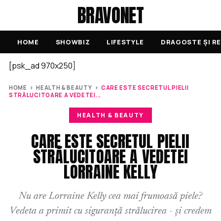
BRAVONET
HOME
SHOWBIZ
LIFESTYLE
DRAGOSTE ȘI RE
[psk_ad 970x250]
HOME
›
HEALTH & BEAUTY
›
CARE ESTE SECRETUL PIELII
STRĂLUCITOARE A VEDETEI...
HEALTH & BEAUTY
CARE ESTE SECRETUL PIELII
STRĂLUCITOARE A VEDETEI
LORRAINE KELLY
Nu are Lorraine Kelly cea mai frumoasă piele?
Vedeta a primit cu siguranță strălucirea - și credem