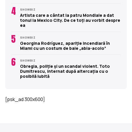
4
SHOWBIZ
Artista care a cântat la patru Mondiale a dat
tonul la Mexico City. De ce toți au vorbit despre
ea
5
SHOWBIZ
Georgina Rodríguez, apariție incendiară în
Miami cu un costum de baie „abia-acolo”
6
SHOWBIZ
Obregia, poliție și un scandal violent. Toto
Dumitrescu, internat după altercația cu o
posibilă iubită
[psk_ad 300x600]