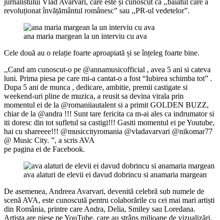
jurnalistului Vlad Avarvari, care este și cunoscut ca ,,băiatul care a
revoluționat învățământul românesc” sau ,,PR-ul vedetelor”.
ana maria margean la un interviu cu ava
Cele două au o relație foarte aproapiată și se înțeleg foarte bine.
,,Cand am cunoscut-o pe @annamusicofficial , avea 5 ani si cateva
luni. Prima piesa pe care mi-a cantat-o a fost “Iubirea schimba tot” .
Dupa 5 ani de munca , dedicare, ambitie, premii castigate si
weekend-uri pline de muzica, a reusit sa devina virala prin
momentul ei de la @romaniiautalent si a primit GOLDEN BUZZ,
chiar de la @andra !!! Sunt tare fericita ca m-ai ales ca indrumator si
iti doresc din tot sufletul sa castigi!!! Gasiti momentul ei pe Youtube,
hai cu shareeee!!! @musiccityromania @vladavarvari @nikomar77
@ Music City. ”, a scris AVA
pe pagina ei de Facebook.
ava alaturi de elevii ei davud dobrincu si anamaria margean
De asemenea, Andreea Avarvari, devenită celebră sub numele de
scenă AVA, este cunoscută pentru colaborările cu cei mai mari artiști
din România, printre care Andra, Delia, Smiley sau Loredana.
Artista are piese pe YouTube, care au strâns milioane de vizualizări,