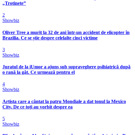
„Trotinete”
2
Showbiz
Oliver Tree a murit la 32 de ani într-un accident de elicopter în
Brazilia. Ce se știe despre celelalte cinci victime
3
Showbiz
Juratul de la iUmor a ajuns sub supraveghere psihiatrică după
o rană la gât. Ce urmează pentru el
4
Showbiz
Artista care a cântat la patru Mondiale a dat tonul la Mexico
City. De ce toți au vorbit despre ea
5
Showbiz