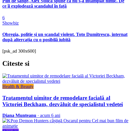
Plin de sânge, Alex Stoica spune că nu s-a întâmplat nimic. De
ce îi explodează scandalul în față
6
Showbiz
Obregia, poliție și un scandal violent. Toto Dumitrescu, internat
după altercația cu o posibilă iubită
[psk_ad 300x600]
Citeste
si
Health & Beauty
Tratamentul uimitor de remodelare facială al
Victoriei Beckham, dezvăluit de specialistul vedetei
Diana Munteanu
· acum 6 ani