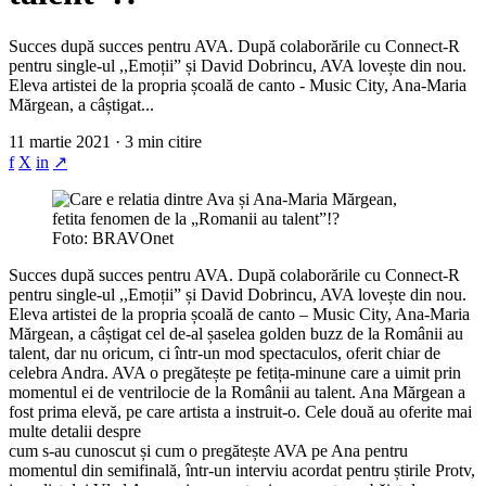
Succes după succes pentru AVA. După colaborările cu Connect-R
pentru single-ul ,,Emoții” și David Dobrincu, AVA lovește din nou.
Eleva artistei de la propria școală de canto - Music City, Ana-Maria
Mărgean, a câștigat...
11 martie 2021 · 3 min citire
f
X
in
↗
Foto: BRAVOnet
Succes după succes pentru AVA. După colaborările cu Connect-R
pentru single-ul ,,Emoții” și David Dobrincu, AVA lovește din nou.
Eleva artistei de la propria școală de canto – Music City, Ana-Maria
Mărgean, a câștigat cel de-al șaselea golden buzz de la Românii au
talent, dar nu oricum, ci într-un mod spectaculos, oferit chiar de
celebra Andra. AVA o pregătește pe fetița-minune care a uimit prin
momentul ei de ventrilocie de la Românii au talent. Ana Mărgean a
fost prima elevă, pe care artista a instruit-o. Cele două au oferite mai
multe detalii despre
cum s-au cunoscut și cum o pregătește AVA pe Ana pentru
momentul din semifinală, într-un interviu acordat pentru știrile Protv,