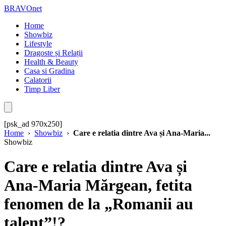
BRAVOnet
Home
Showbiz
Lifestyle
Dragoste și Relații
Health & Beauty
Casa si Gradina
Calatorii
Timp Liber
[psk_ad 970x250]
Home
›
Showbiz
›
Care e relatia dintre Ava și Ana-Maria...
Showbiz
Care e relatia dintre Ava și
Ana-Maria Mărgean, fetita
fenomen de la „Romanii au
talent”!?