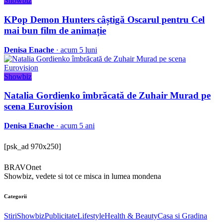
Showbiz
KPop Demon Hunters câștigă Oscarul pentru Cel
mai bun film de animație
Denisa Enache
· acum 5 luni
Showbiz
Natalia Gordienko îmbrăcată de Zuhair Murad pe
scena Eurovision
Denisa Enache
· acum 5 ani
[psk_ad 970x250]
BRAVOnet
Showbiz, vedete si tot ce misca in lumea mondena
Categorii
Stiri
Showbiz
Publicitate
Lifestyle
Health & Beauty
Casa si Gradina