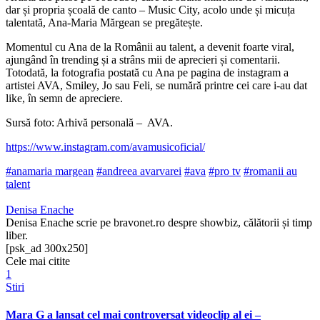
dar și propria școală de canto – Music City, acolo unde și micuța
talentată, Ana-Maria Mărgean se pregătește.
Momentul cu Ana de la Românii au talent, a devenit foarte viral,
ajungând în trending și a strâns mii de aprecieri și comentarii.
Totodată, la fotografia postată cu Ana pe pagina de instagram a
artistei AVA, Smiley, Jo sau Feli, se numără printre cei care i-au dat
like, în semn de apreciere.
Sursă foto: Arhivă personală – AVA.
https://www.instagram.com/avamusicoficial/
#anamaria margean
#andreea avarvarei
#ava
#pro tv
#romanii au
talent
Denisa Enache
Denisa Enache scrie pe bravonet.ro despre showbiz, călătorii și timp
liber.
[psk_ad 300x250]
Cele mai citite
1
Stiri
Mara G a lansat cel mai controversat videoclip al ei –