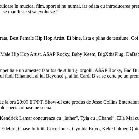
de culoare în muzica, film, sport și nu numai, iar odata cu introducere
a se manifeste și sa evolueze.”
erata, Best Female Hip Hop Artist. Ei bine, lista e plina de tensiune. C
est Male Hip Hop Artist. A$AP Rocky, Baby Keem, BigXthaPlug, DaBaby, 
competitia e un amestec fabulos de stiluri și orgolii. A$AP Rocky, Ba
pui fanii Rihannei, ai lui Beyoncé și ai lui Cardi B sa se certe pe un p
de la ora 20:00 ET/PT. Show-ul este produs de Jesse Collins Entertainm
le spectaculoase pe scena.
și Kendrick Lamar concureaza cu „luther”, Tyla cu „Chanel”, Ella Mai cu
o Edebiri, Chase Infiniti, Coco Jones, Cynthia Erivo, Keke Palmer, Quint