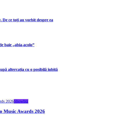
. De ce toți au vorbit despre ea
de baie „abia-acolo”
upă altercația cu o posibilă iubită
Showbiz
dio Music Awards 2026