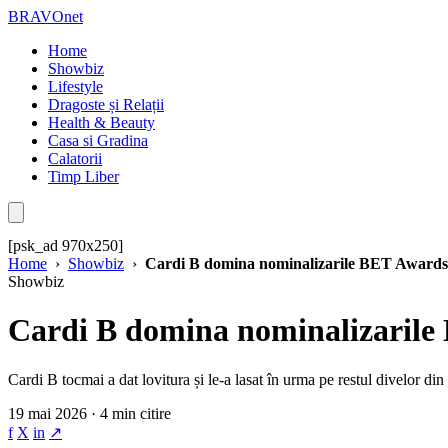
BRAVOnet
Home
Showbiz
Lifestyle
Dragoste și Relații
Health & Beauty
Casa si Gradina
Calatorii
Timp Liber
[psk_ad 970x250]
Home
›
Showbiz
›
Cardi B domina nominalizarile BET Awards 
Showbiz
Cardi B domina nominalizarile B
Cardi B tocmai a dat lovitura și le-a lasat în urma pe restul divelor 
19 mai 2026 · 4 min citire
f
X
in
↗