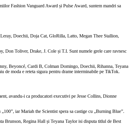
a premiilor Fashion Vanguard Award și Pulse Award, suntem mandri sa
oi Leray, Doechii, Doja Cat, GloRilla, Latto, Megan Thee Stallion,
Don Toliver, Drake, J. Cole și T.I. Sunt numele grele care ravnesc
d Bunny, Beyoncé, Cardi B, Colman Domingo, Doechii, Rihanna, Teyana
remiu de moda e reteta sigura pentru drame interminabile pe TikTok.
ent, avandu-i ca producatori executivi pe Jesse Collins, Dionne
 „100”, iar Mariah the Scientist spera sa castige cu „Burning Blue”.
a Brunson, Regina Hall și Teyana Taylor isi disputa titlul de Best