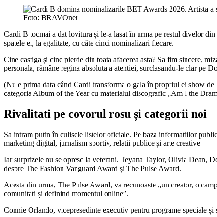
Foto: BRAVOnet
Cardi B tocmai a dat lovitura și le-a lasat în urma pe restul divelor d
spatele ei, la egalitate, cu câte cinci nominalizari fiecare.
Cine castiga și cine pierde din toata afacerea asta? Sa fim sincere, miz
personala, rămâne regina absoluta a atentiei, surclasandu-le clar pe Doj
(Nu e prima data când Cardi transforma o gala în propriul ei show de PR
categoria Album of the Year cu materialul discografic „Am I the Drama?”
Rivalitati pe covorul rosu și categorii noi
Sa intram putin în culisele listelor oficiale. Pe baza informatiilor publ
marketing digital, jurnalism sportiv, relatii publice și arte creative.
Iar surprizele nu se opresc la veterani. Teyana Taylor, Olivia Dean, Doe
despre The Fashion Vanguard Award și The Pulse Award.
Acesta din urma, The Pulse Award, va recunoaste „un creator, o campanie
comunitati și definind momentul online”.
Connie Orlando, vicepresedinte executiv pentru programe speciale și st