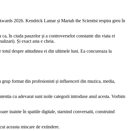
ET Awards 2026. Kendrick Lamar și Mariah the Scientist respira greu în
 ca, în ciuda pauzelor și a controverselor constante din viata ei
lizari). Și exact asta e cheia.
totul despre atitudinea ei din ultimele luni. Ea concureaza la
grup format din profesionisti și influenceri din muzica, media,
 atentia cu adevarat sunt noile categorii introduse anul acesta. Vorbim
e inainte în spatiile digitale, starnind conversatii, construind
cut aceasta miscare de extindere.