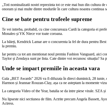
„Toti nominalizatii nostri reprezinta tot ce este mai bun din cultura 
onoram și mai multe dintre modurile în care cultura noastra continua s
Cine se bate pentru trofeele supreme
Te vei intreba, probabil, cu cine concureaza Cardi la categoria ei pref
Monaleo și YK Niece vor toate coroana.
La băieți, Kendrick Lamar are o concurenta la fel de dura pentru B
la premiu.
Iar pentru ca tot am mentionat noul premiu Fashion Vanguard, aici 
Taylor și Zendaya sunt pe lista. Cate dintre voi recunosc situația? Sa 
Unde se impart premiile în aceasta vara
Gala „BET Awards” 2026 va fi difuzata în direct duminică, 28 iunie, 
Harmon și Jeannae Rouzan-Clay, așa ca ne asteptam la momente vizua
La categoria Video of the Year, batalia se da intre piese virale. SZA 
Nu lipseste nici sectiunea de film. Actrite precum Angela Bassett, Ay
Actress.