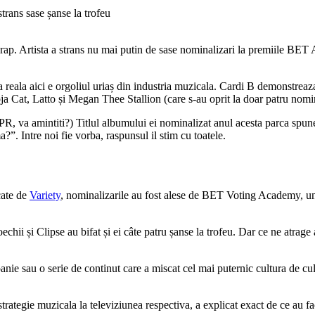
in rap. Artista a strans nu mai putin de sase nominalizari la premiile B
a reala aici e orgoliul uriaș din industria muzicala. Cardi B demonstreaza
a Cat, Latto și Megan Thee Stallion (care s-au oprit la doar patru nomina
, va amintiti?) Titlul albumului ei nominalizat anul acesta parca spune 
. Intre noi fie vorba, raspunsul il stim cu toatele.
icate de
Variety
, nominalizarile au fost alese de BET Voting Academy, un 
chii și Clipse au bifat și ei câte patru șanse la trofeu. Dar ce ne atrage
 sau o serie de continut care a miscat cel mai puternic cultura de culoar
rategie muzicala la televiziunea respectiva, a explicat exact de ce au fa