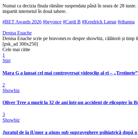
Numai ca decizia finala rămâne suspendata până în seara de 28 iunie. 
impartit internetul în două tabere.
#BET Awards 2026
#beyonce
#Cardi B
#Kendrick Lamar
#rihanna
Denisa Enache
Denisa Enache scrie pe bravonet.ro despre showbiz, călătorii și timp li
[psk_ad 300x250]
Cele mai citite
1
Stiri
Mara G a lansat cel mai controversat videoclip al ei – „Trotinete”
2
Showbiz
Oliver Tree a murit la 32 de ani într-un accident de elicopter în Bra
3
Showbiz
Juratul de la iUmor a ajuns sub supraveghere psihiatrică după o