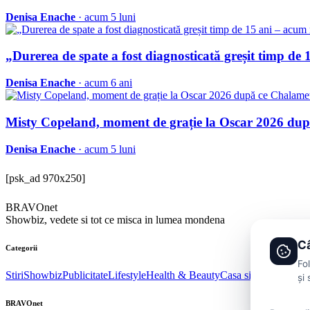
Denisa Enache
· acum 5 luni
„Durerea de spate a fost diagnosticată greșit timp de
Denisa Enache
· acum 6 ani
Misty Copeland, moment de grație la Oscar 2026 după
Denisa Enache
· acum 5 luni
[psk_ad 970x250]
BRAVOnet
Showbiz, vedete si tot ce misca in lumea mondena
Câ
Categorii
Fo
Stiri
Showbiz
Publicitate
Lifestyle
Health & Beauty
Casa si Gradina
și 
BRAVOnet