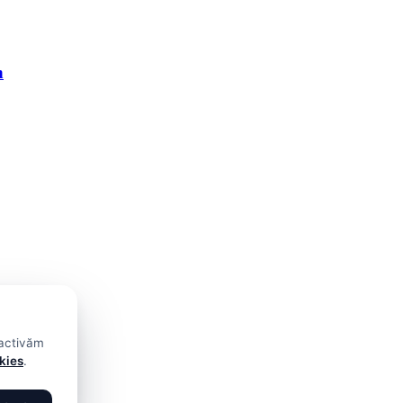
n
 activăm
okies
.