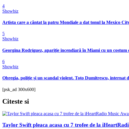
4
Showbiz
Artista care a cântat la patru Mondiale a dat tonul la Mexico City
5
Showbiz
Georgina Rodríguez, apariție incendiară în Miami cu un costum 
6
Showbiz
Obregia, poliție și un scandal violent. Toto Dumitrescu, internat d
[psk_ad 300x600]
Citeste
si
Taylor Swift pleaca acasa cu 7 trofee de la iHeartRa