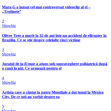
Mara G a lansat cel mai controversat videoclip al ei –
„Trotinete”
2
Showbiz
Oliver Tree a murit la 32 de ani într-un accident de elicopter în
Brazilia. Ce se știe despre celelalte cinci victime
3
Showbiz
Juratul de la iUmor a ajuns sub supraveghere psihiatrică după
o rană la gât. Ce urmează pentru el
4
Showbiz
Artista care a cântat la patru Mondiale a dat tonul la Mexico
City. De ce toți au vorbit despre ea
5
Showbiz