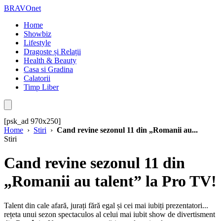
BRAVOnet
Home
Showbiz
Lifestyle
Dragoste și Relații
Health & Beauty
Casa si Gradina
Calatorii
Timp Liber
[psk_ad 970x250]
Home
›
Stiri
›
Cand revine sezonul 11 din „Romanii au...
Stiri
Cand revine sezonul 11 din
„Romanii au talent” la Pro TV!
Talent din cale afară, jurați fără egal și cei mai iubiți prezentatori...
rețeta unui sezon spectaculos al celui mai iubit show de divertisment