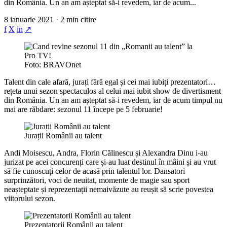
din România. Un an am așteptat să-i revedem, iar de acum...
8 ianuarie 2021 · 2 min citire
f
X
in
↗
Foto: BRAVOnet
Talent din cale afară, jurați fără egal și cei mai iubiți prezentatori…
rețeta unui sezon spectaculos al celui mai iubit show de divertisment
din România. Un an am așteptat să-i revedem, iar de acum timpul nu
mai are răbdare: sezonul 11 începe pe 5 februarie!
Jurații Românii au talent
Andi Moisescu, Andra, Florin Călinescu și Alexandra Dinu i-au
jurizat pe acei concurenți care și-au luat destinul în mâini și au vrut
să fie cunoscuți celor de acasă prin talentul lor. Dansatori
surprinzători, voci de neuitat, momente de magie sau sport
neașteptate și reprezentații nemaivăzute au reușit să scrie povestea
viitorului sezon.
Prezentatorii Românii au talent