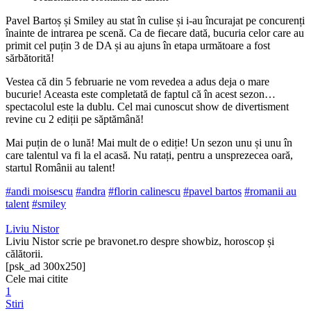
Pavel Bartoș și Smiley au stat în culise și i-au încurajat pe concurenți
înainte de intrarea pe scenă. Ca de fiecare dată, bucuria celor care au
primit cel puțin 3 de DA și au ajuns în etapa următoare a fost
sărbătorită!
Vestea că din 5 februarie ne vom revedea a adus deja o mare
bucurie! Aceasta este completată de faptul că în acest sezon…
spectacolul este la dublu. Cel mai cunoscut show de divertisment
revine cu 2 ediții pe săptămână!
Mai puțin de o lună! Mai mult de o ediție! Un sezon unu și unu în
care talentul va fi la el acasă. Nu ratați, pentru a unsprezecea oară,
startul Românii au talent!
#andi moisescu
#andra
#florin calinescu
#pavel bartos
#romanii au
talent
#smiley
Liviu Nistor
Liviu Nistor scrie pe bravonet.ro despre showbiz, horoscop și
călătorii.
[psk_ad 300x250]
Cele mai citite
1
Stiri