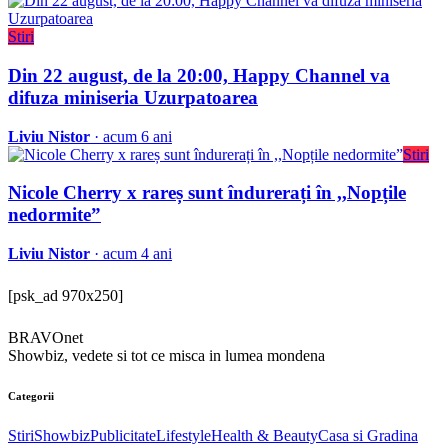
Stiri
Din 22 august, de la 20:00, Happy Channel va
difuza miniseria Uzurpatoarea
Liviu Nistor
· acum 6 ani
Stiri
Nicole Cherry x rareș sunt îndurerați în ,,Nopțile
nedormite”
Liviu Nistor
· acum 4 ani
[psk_ad 970x250]
BRAVOnet
Showbiz, vedete si tot ce misca in lumea mondena
Categorii
Stiri
Showbiz
Publicitate
Lifestyle
Health & Beauty
Casa si Gradina