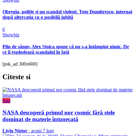
Obregia, poliție și un scandal violent. Toto Dumitrescu, internat
după altercația cu o posibilă iubită
6
Showbiz
Plin de sânge, Alex Stoica spune că nu s-a întâmplat nimic. De
ce îi explodează scandalul în față
[psk_ad 300x600]
Citeste
si
Stiri
NASA descoperă primul nor cosmic fără stele
dominat de materie întunecată
Liviu Nistor
· acum 7 luni