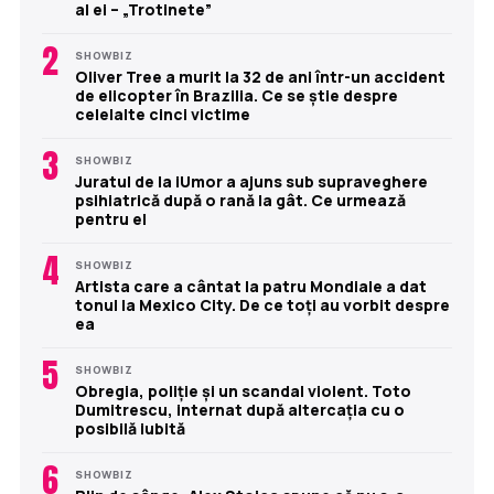
al ei – „Trotinete”
2
SHOWBIZ
Oliver Tree a murit la 32 de ani într-un accident
de elicopter în Brazilia. Ce se știe despre
celelalte cinci victime
3
SHOWBIZ
Juratul de la iUmor a ajuns sub supraveghere
psihiatrică după o rană la gât. Ce urmează
pentru el
4
SHOWBIZ
Artista care a cântat la patru Mondiale a dat
tonul la Mexico City. De ce toți au vorbit despre
ea
5
SHOWBIZ
Obregia, poliție și un scandal violent. Toto
Dumitrescu, internat după altercația cu o
posibilă iubită
6
SHOWBIZ