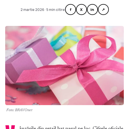
f
X
in
↗
2 martie 2026 · 5 min citire
Foto: BRAVOnet
ânzările din retail bat pasul pe loc. Cifrele oficiale