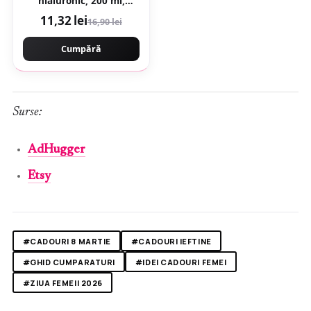
hialuronic, 200 ml,
Gerovital
11,32 lei
16,90 lei
Cumpără
Surse:
AdHugger
Etsy
#CADOURI 8 MARTIE
#CADOURI IEFTINE
#GHID CUMPARATURI
#IDEI CADOURI FEMEI
#ZIUA FEMEII 2026