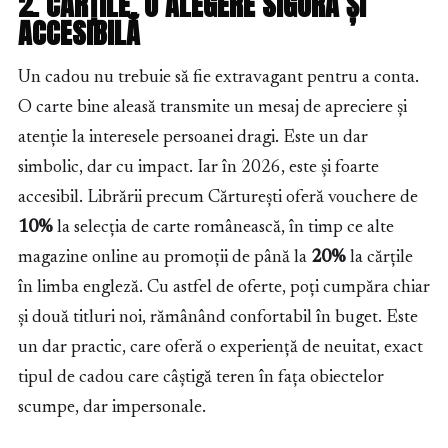
2. CĂRȚILE, O ALEGERE SIGURĂ ȘI
ACCESIBILĂ
Un cadou nu trebuie să fie extravagant pentru a conta.
O carte bine aleasă transmite un mesaj de apreciere și
atenție la interesele persoanei dragi. Este un dar
simbolic, dar cu impact. Iar în 2026, este și foarte
accesibil. Librării precum Cărturești oferă vouchere de
10%
la selecția de carte românească, în timp ce alte
magazine online au promoții de până la
20%
la cărțile
în limba engleză. Cu astfel de oferte, poți cumpăra chiar
și două titluri noi, rămânând confortabil în buget. Este
un dar practic, care oferă o experiență de neuitat, exact
tipul de cadou care câștigă teren în fața obiectelor
scumpe, dar impersonale.