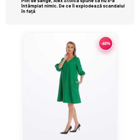
Plin de sânge, Alex Stoica spune că nu s-a
întâmplat nimic. De ce îi explodează scandalul
în față
-48%