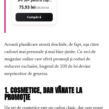
SPF 50+ pentru copii
Dry Touch, 200 ml,
75,93 lei
126,54 lei
Eucerin
Cumpără
Această planificare atentă deschide, de fapt, ușa către
cadouri mai personale și mai bine țintite. Cu zeci de
magazine online care oferă promoții și coduri de
reducere exclusive, bugetul de 100 de lei devine
surprinzător de generos.
1. COSMETICE, DAR VÂNATE LA
PROMOȚIE
Un set de cosmetice este un cadou clasic, dar care poate