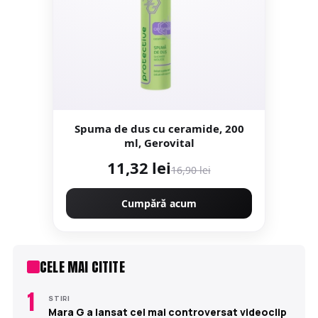
Spuma de dus cu ceramide, 200
ml, Gerovital
11,32 lei
16,90 lei
Cumpără acum
CELE MAI CITITE
1
STIRI
Mara G a lansat cel mai controversat videoclip