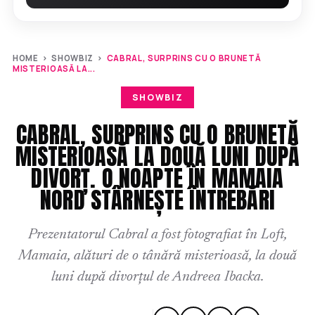
HOME
›
SHOWBIZ
›
CABRAL, SURPRINS CU O BRUNETĂ
MISTERIOASĂ LA...
SHOWBIZ
CABRAL, SURPRINS CU O BRUNETĂ
MISTERIOASĂ LA DOUĂ LUNI DUPĂ
DIVORȚ. O NOAPTE ÎN MAMAIA
NORD STÂRNEȘTE ÎNTREBĂRI
Prezentatorul Cabral a fost fotografiat în Loft,
Mamaia, alături de o tânără misterioasă, la două
luni după divorțul de Andreea Ibacka.