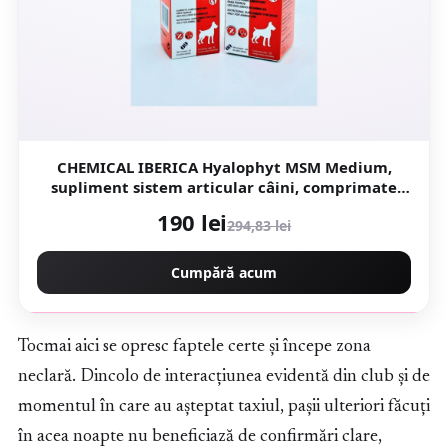
CHEMICAL IBERICA Hyalophyt MSM Medium,
supliment sistem articular câini, comprimate
CHEMICAL IBERICA Hyalophyt MSM Medium, M,
190 lei
294,83 lei
supliment sistem articular câini,
Cumpără acum
Tocmai aici se opresc faptele certe și începe zona
neclară. Dincolo de interacțiunea evidentă din club și de
momentul în care au așteptat taxiul, pașii ulteriori făcuți
în acea noapte nu beneficiază de confirmări clare,