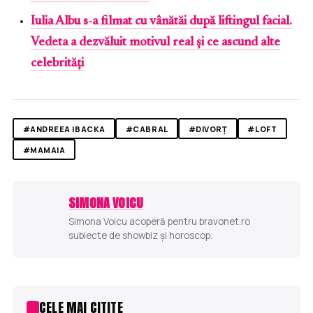
Iulia Albu s-a filmat cu vânătăi după liftingul facial.
Vedeta a dezvăluit motivul real și ce ascund alte
celebrități
#ANDREEA IBACKA
#CABRAL
#DIVORȚ
#LOFT
#MAMAIA
SIMONA VOICU
Simona Voicu acoperă pentru bravonet.ro
subiecte de showbiz și horoscop.
CELE MAI CITITE