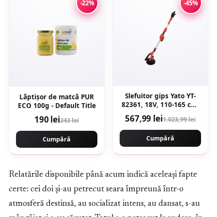
-22%
-45%
Slefuitor gips Yato YT-
Lăptişor de matcă PUR
82361, 18V, 110-165 cm,
ECO 100g - Default Title
600-1200 rpm, 215 mm,
567,99 lei
190 lei
1.023,99 lei
243 lei
set cu 6 discuri, fara
acumulator si incarcator
Cumpără
Cumpără
Relatările disponibile până acum indică aceleași fapte
certe: cei doi și-au petrecut seara împreună într-o
atmosferă destinsă, au socializat intens, au dansat, s-au