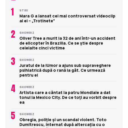
1
STIRI
Mara G a lansat cel mai controversat videoclip
al ei – „Trotinete”
2
SHOWBIZ
Oliver Tree a murit la 32 de ani într-un accident
de elicopter în Brazilia. Ce se știe despre
celelalte cinci victime
3
SHOWBIZ
Juratul de la iUmor a ajuns sub supraveghere
psihiatrică după o rană la gât. Ce urmează
pentru el
4
SHOWBIZ
Artista care a cântat la patru Mondiale a dat
tonul la Mexico City. De ce toți au vorbit despre
ea
5
SHOWBIZ
Obregia, poliție și un scandal violent. Toto
Dumitrescu, internat după altercația cu o