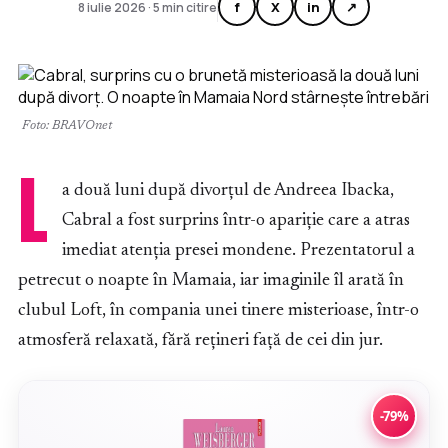
f
X
in
↗
8 iulie 2026 · 5 min citire
Foto: BRAVOnet
L
a două luni după divorțul de Andreea Ibacka,
Cabral a fost surprins într-o apariție care a atras
imediat atenția presei mondene. Prezentatorul a
petrecut o noapte în Mamaia, iar imaginile îl arată în
clubul Loft, în compania unei tinere misterioase, într-o
atmosferă relaxată, fără rețineri față de cei din jur.
-79%