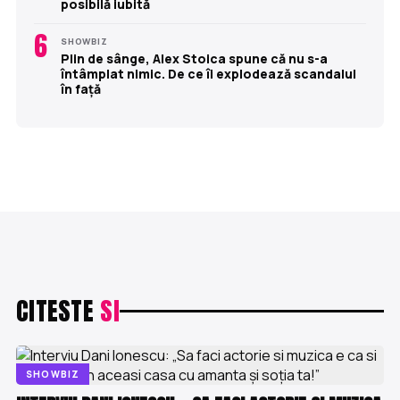
posibilă iubită
6
SHOWBIZ
Plin de sânge, Alex Stoica spune că nu s-a
întâmplat nimic. De ce îi explodează scandalul
în față
CITESTE
SI
SHOWBIZ