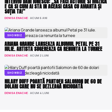
INTERVIU DANI IONESCU: „SA FACI ACTORIE SI MUZICA
E CA SI CUM AI STA IN ACEASI CASA CU AMANTA ȘI
SOȚIA TA!”
DENISA ENACHE
· ACUM 6 ANI
SHOWBIZ
ARIANA GRANDE LANSEAZA ALBUMUL PETAL PE 31
IULIE. ARTISTA SUGEREAZA CA RENUNTA LA TURNEE
DENISA ENACHE
· ACUM 2 LUNI
SHOWBIZ
HILARY DUFF POARTĂ PANTOFII SALOMON DE 60 DE
DOLARI CARE NU SE DEZLEAGĂ NICIODATĂ
DENISA ENACHE
· ACUM 4 LUNI