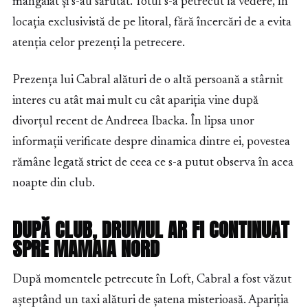
mângâiat și s-au sărutat. Totul s-a petrecut la vedere, în
locația exclusivistă de pe litoral, fără încercări de a evita
atenția celor prezenți la petrecere.
Prezența lui Cabral alături de o altă persoană a stârnit
interes cu atât mai mult cu cât apariția vine după
divorțul recent de Andreea Ibacka. În lipsa unor
informații verificate despre dinamica dintre ei, povestea
rămâne legată strict de ceea ce s-a putut observa în acea
noapte din club.
DUPĂ CLUB, DRUMUL AR FI CONTINUAT
SPRE MAMAIA NORD
După momentele petrecute în Loft, Cabral a fost văzut
așteptând un taxi alături de șatena misterioasă. Apariția