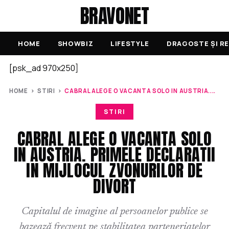
BRAVONET
HOME
SHOWBIZ
LIFESTYLE
DRAGOSTE ȘI RE
[psk_ad 970x250]
HOME
›
STIRI
›
CABRAL ALEGE O VACANTA SOLO IN AUSTRIA....
STIRI
CABRAL ALEGE O VACANTA SOLO
IN AUSTRIA. PRIMELE DECLARATII
IN MIJLOCUL ZVONURILOR DE
DIVORT
Capitalul de imagine al persoanelor publice se
bazează frecvent pe stabilitatea parteneriatelor