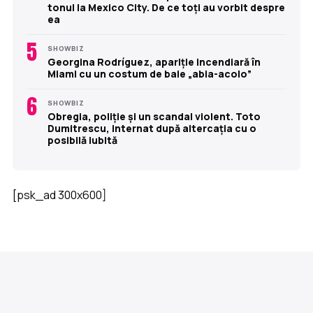
tonul la Mexico City. De ce toți au vorbit despre
ea
5
SHOWBIZ
Georgina Rodríguez, apariție incendiară în
Miami cu un costum de baie „abia-acolo”
6
SHOWBIZ
Obregia, poliție și un scandal violent. Toto
Dumitrescu, internat după altercația cu o
posibilă iubită
[psk_ad 300x600]