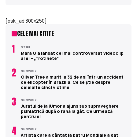
[psk_ad 300x250]
CELE MAI CITITE
1
STIRI
Mara G a lansat cel mai controversat videoclip
al ei – „Trotinete”
2
SHOWBIZ
Oliver Tree a murit la 32 de ani într-un accident
de elicopter în Brazilia. Ce se știe despre
celelalte cinci victime
3
SHOWBIZ
Juratul de la iUmor a ajuns sub supraveghere
psihiatrică după o rană la gât. Ce urmează
pentru el
4
SHOWBIZ
Artista care a cântat la patru Mondiale a dat