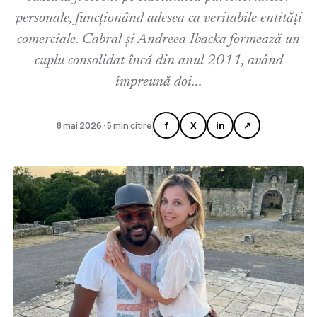
personale, funcționând adesea ca veritabile entități
comerciale. Cabral și Andreea Ibacka formează un
cuplu consolidat încă din anul 2011, având
împreună doi...
f
X
in
↗
8 mai 2026 · 5 min citire