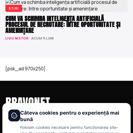
STIRI
CUM VA SCHIMBA INTELIGENȚA ARTIFICIALĂ
PROCESUL DE RECRUTARE: ÎNTRE OPORTUNITATE ȘI
AMENINȚARE
LIVIU NISTOR
· ACUM 11 LUNI
[psk_ad 970x250]
BRAVONET
Câteva cookies pentru o experiență mai
Showbiz, vedete si tot ce misca in lumea mondena
CATEGORII
BRAVONET
bună
Folosim cookies necesare pentru funcționarea site-
Stiri
Cookies