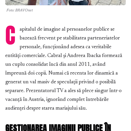
Foto: BRAVOnet
C
apitalul de imagine al persoanelor publice se
bazează frecvent pe stabilitatea parteneriatelor
personale, funcționând adesea ca veritabile
entități comerciale. Cabral și Andreea Ibacka formează
un cuplu consolidat încă din anul 2011, având
împreună doi copii. Numai că recenta lor dinamică a
generat un val masiv de speculații privind o posibilă
separare. Prezentatorul TV a ales să plece singur într-o
vacanță în Austria, ignorând complet întrebările
audienței despre starea mariajului său.
GESTIONAREA IMAGINII PUBLICE ÎN