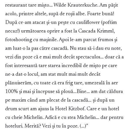
restaurant tare mișto… Wilde Krauterkuche. Am pățit
acolo, printre altele, supă de roșii albe. Foarte bună!
După ce-am atacat și-un pește cu cauliflower (poftim
necaz!) următoarea oprire a fost la Cascada Krimml,
fotoshooting cu mașinile. Apoi le-am parcat frumos și
am luat-o la pas către cascadă. Nu stau să-i dau eu note,
vezi din poze că e mai mult decât spectaculos… doar că a
fost interesantă tare starea incredibil de mișto pe care
ne-a dat-o locul, am stat mult mai mult decât
plănuiserăm, cu toate că era frig tare, umezeală în aer
100% și mai și începuse să plouă…Bine… am dat căldura
pe maxim când am plecat de la cascadă… și după un
drum scurt am ajuns la Hotel Kitzbof. Care e un hotel
cu cheie Michelin. Adică e cu stea Michelin… dar pentru
hoteluri. Merită? Vezi și tu în poze. (…)”