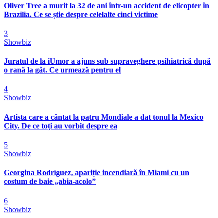
Oliver Tree a murit la 32 de ani într-un accident de elicopter în
Brazilia. Ce se știe despre celelalte cinci victime
3
Showbiz
Juratul de la iUmor a ajuns sub supraveghere psihiatrică după
o rană la gât. Ce urmează pentru el
4
Showbiz
Artista care a cântat la patru Mondiale a dat tonul la Mexico
City. De ce toți au vorbit despre ea
5
Showbiz
Georgina Rodríguez, apariție incendiară în Miami cu un
costum de baie „abia-acolo”
6
Showbiz