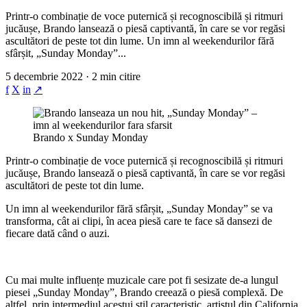
Printr-o combinație de voce puternică și recognoscibilă și ritmuri
jucăușe, Brando lansează o piesă captivantă, în care se vor regăsi
ascultători de peste tot din lume. Un imn al weekendurilor fără
sfârșit, „Sunday Monday”...
5 decembrie 2022 · 2 min citire
f
X
in
↗
Brando x Sunday Monday
Printr-o combinație de voce puternică și recognoscibilă și ritmuri
jucăușe, Brando lansează o piesă captivantă, în care se vor regăsi
ascultători de peste tot din lume.
Un imn al weekendurilor fără sfârșit, „Sunday Monday” se va
transforma, cât ai clipi, în acea piesă care te face să dansezi de
fiecare dată când o auzi.
Cu mai multe influențe muzicale care pot fi sesizate de-a lungul
piesei „Sunday Monday”, Brando creează o piesă complexă. De
altfel, prin intermediul acestui stil caracteristic, artistul din California