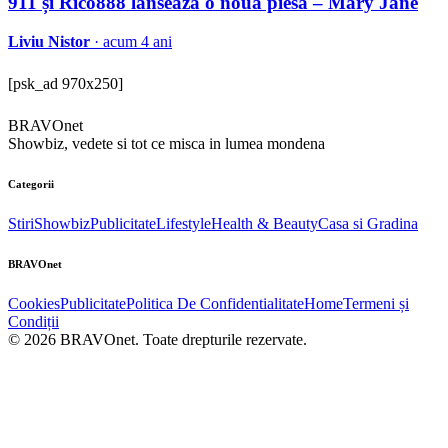
911 și Rico888 lansează o nouă piesă – Mary Jane
Liviu Nistor
· acum 4 ani
[psk_ad 970x250]
BRAVOnet
Showbiz, vedete si tot ce misca in lumea mondena
Categorii
Stiri
Showbiz
Publicitate
Lifestyle
Health & Beauty
Casa si Gradina
BRAVOnet
Cookies
Publicitate
Politica De Confidentialitate
Home
Termeni și
Condiții
© 2026 BRAVOnet. Toate drepturile rezervate.