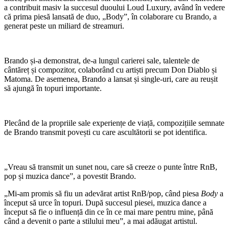
a contribuit masiv la succesul duoului Loud Luxury, având în vedere
că prima piesă lansată de duo, „Body”, în colaborare cu Brando, a
generat peste un miliard de streamuri.
Brando și-a demonstrat, de-a lungul carierei sale, talentele de
cântăreț și compozitor, colaborând cu artiști precum Don Diablo și
Matoma. De asemenea, Brando a lansat și single-uri, care au reușit
să ajungă în topuri importante.
Plecând de la propriile sale experiențe de viață, compozițiile semnate
de Brando transmit povești cu care ascultătorii se pot identifica.
„Vreau să transmit un sunet nou, care să creeze o punte între RnB,
pop și muzica dance”, a povestit Brando.
„Mi-am promis să fiu un adevărat artist RnB/pop, când piesa
Body
a
început să urce în topuri. După succesul piesei, muzica dance a
început să fie o influență din ce în ce mai mare pentru mine, până
când a devenit o parte a stilului meu”, a mai adăugat artistul.