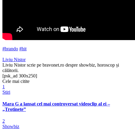
#brando
#hit
Liviu Nistor
Liviu Nistor scrie pe bravonet.ro despre showbiz, horoscop și
călătorii.
[psk_ad 300x250]
Cele mai citite
1
Stiri
Mara G a lansat cel mai controversat videoclip al ei –
„Trotinete”
2
Showbiz