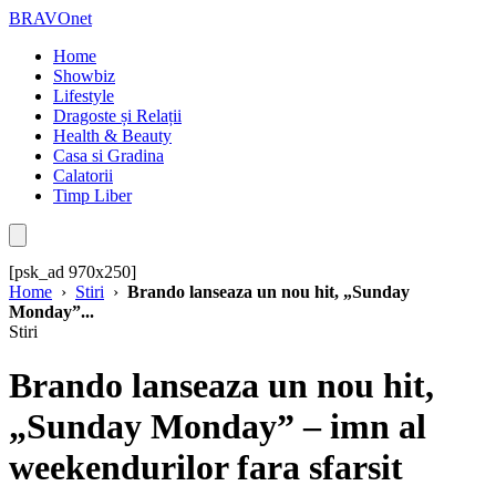
BRAVOnet
Home
Showbiz
Lifestyle
Dragoste și Relații
Health & Beauty
Casa si Gradina
Calatorii
Timp Liber
[psk_ad 970x250]
Home
›
Stiri
›
Brando lanseaza un nou hit, „Sunday
Monday”...
Stiri
Brando lanseaza un nou hit,
„Sunday Monday” – imn al
weekendurilor fara sfarsit