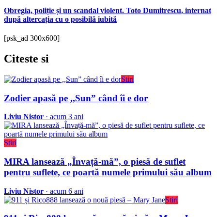
Obregia, poliție și un scandal violent. Toto Dumitrescu, internat
după altercația cu o posibilă iubită
[psk_ad 300x600]
Citeste
si
Stiri
Zodier apasă pe ,,Sun” când îi e dor
Liviu Nistor
· acum 3 ani
Stiri
MIRA lansează „Învață-mă”, o piesă de suflet
pentru suflete, ce poartă numele primului său album
Liviu Nistor
· acum 6 ani
Stiri