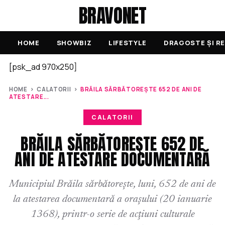
BRAVONET
HOME
SHOWBIZ
LIFESTYLE
DRAGOSTE ȘI RE
[psk_ad 970x250]
HOME
›
CALATORII
›
BRĂILA SĂRBĂTOREŞTE 652 DE ANI DE
ATESTARE...
CALATORII
BRĂILA SĂRBĂTOREŞTE 652 DE
ANI DE ATESTARE DOCUMENTARĂ
Municipiul Brăila sărbătoreşte, luni, 652 de ani de
la atestarea documentară a oraşului (20 ianuarie
1368), printr-o serie de acţiuni culturale