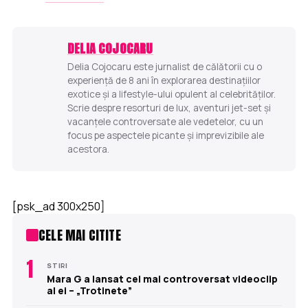
DELIA COJOCARU
Delia Cojocaru este jurnalist de călătorii cu o
experiență de 8 ani în explorarea destinațiilor
exotice și a lifestyle-ului opulent al celebrităților.
Scrie despre resorturi de lux, aventuri jet-set și
vacanțele controversate ale vedetelor, cu un
focus pe aspectele picante și imprevizibile ale
acestora.
[psk_ad 300x250]
CELE MAI CITITE
1
STIRI
Mara G a lansat cel mai controversat videoclip
al ei – „Trotinete”