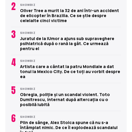
2
SHOWBIZ
Oliver Tree a murit la 32 de ani într-un accident
de elicopter în Brazilia. Ce se știe despre
celelalte cinci victime
3
SHOWBIZ
Juratul de la iUmor a ajuns sub supraveghere
psihiatrică după o rană la gât. Ce urmează
pentru el
4
SHOWBIZ
Artista care a cântat la patru Mondiale a dat
tonul la Mexico City. De ce toți au vorbit despre
ea
5
SHOWBIZ
Obregia, poliție și un scandal violent. Toto
Dumitrescu, internat după altercația cu o
posibilă iubită
6
SHOWBIZ
Plin de sânge, Alex Stoica spune că nu s-a
întâmplat nimic. De ce îi explodează scandalul