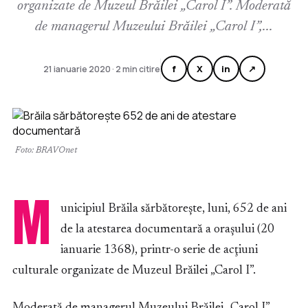
organizate de Muzeul Brăilei „Carol I”. Moderată
de managerul Muzeului Brăilei „Carol I”,...
f
X
in
↗
21 ianuarie 2020 · 2 min citire
Foto: BRAVOnet
M
unicipiul Brăila sărbătoreşte, luni, 652 de ani
de la atestarea documentară a oraşului (20
ianuarie 1368), printr-o serie de acţiuni
culturale organizate de Muzeul Brăilei „Carol I”.