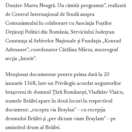
Dunăre-Marea Neagră. Un cimitir programat”, realizată
de Centrul Internaţional de Studii asupra
Comunismului în colaborare cu Asociaţia Foştilor
Deţinuţi Politici din România, Serviciului Judeţean
Constanţa al Arhivelor Naţionale şi Fundaţia „Konrad
Adenauer”, coordonator Cătălina Mârza, muzeograf
secţia „Istorie”.
Menţionat documentar pentru prima dată la 20
ianuarie 1368, într-un Privilegiu acordat negustorilor
braşoveni de domnul Ţării Româneşti, Vladislav Vlaicu,
numele Brăilei apare în două locuri în respectivul
document: „excepta via Braylan” – cu excepţia
drumului Brăilei şi „per dictam viam Braylam” – pe
amintitul drum al Brăilei.