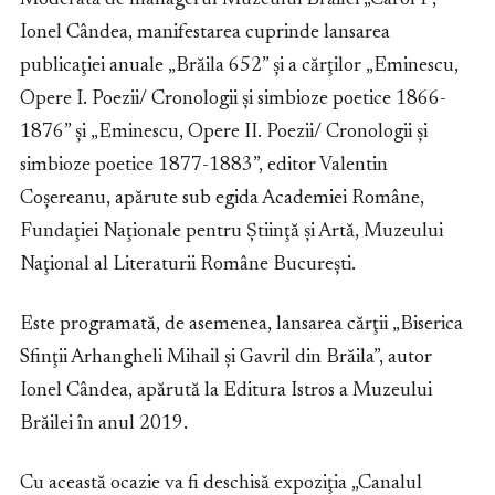
Moderată de managerul Muzeului Brăilei „Carol I”,
Ionel Cândea, manifestarea cuprinde lansarea
publicaţiei anuale „Brăila 652” şi a cărţilor „Eminescu,
Opere I. Poezii/ Cronologii şi simbioze poetice 1866-
1876” şi „Eminescu, Opere II. Poezii/ Cronologii şi
simbioze poetice 1877-1883”, editor Valentin
Coşereanu, apărute sub egida Academiei Române,
Fundaţiei Naţionale pentru Ştiinţă şi Artă, Muzeului
Naţional al Literaturii Române Bucureşti.
Este programată, de asemenea, lansarea cărţii „Biserica
Sfinţii Arhangheli Mihail şi Gavril din Brăila”, autor
Ionel Cândea, apărută la Editura Istros a Muzeului
Brăilei în anul 2019.
Cu această ocazie va fi deschisă expoziţia „Canalul