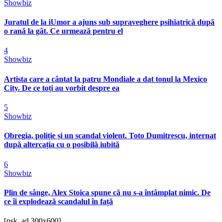
Showbiz
Juratul de la iUmor a ajuns sub supraveghere psihiatrică după
o rană la gât. Ce urmează pentru el
4
Showbiz
Artista care a cântat la patru Mondiale a dat tonul la Mexico
City. De ce toți au vorbit despre ea
5
Showbiz
Obregia, poliție și un scandal violent. Toto Dumitrescu, internat
după altercația cu o posibilă iubită
6
Showbiz
Plin de sânge, Alex Stoica spune că nu s-a întâmplat nimic. De
ce îi explodează scandalul în față
[psk_ad 300x600]