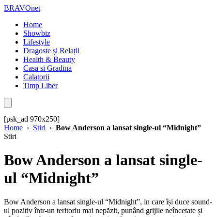
BRAVOnet
Home
Showbiz
Lifestyle
Dragoste și Relații
Health & Beauty
Casa si Gradina
Calatorii
Timp Liber
[psk_ad 970x250]
Home
›
Stiri
›
Bow Anderson a lansat single-ul “Midnight”
Stiri
Bow Anderson a lansat single-
ul “Midnight”
Bow Anderson a lansat single-ul “Midnight”, in care își duce sound-
ul pozitiv într-un teritoriu mai nepăzit, punând grijile neîncetate și