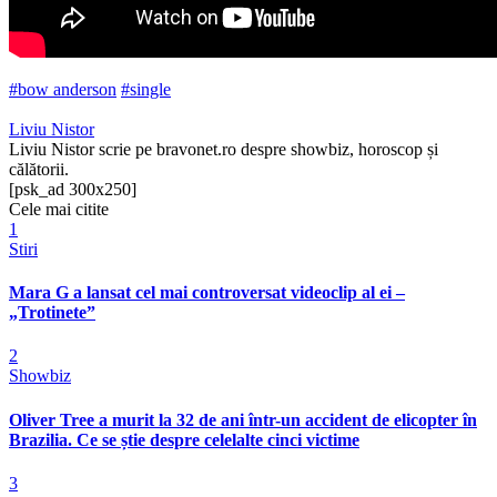
#bow anderson
#single
Liviu Nistor
Liviu Nistor scrie pe bravonet.ro despre showbiz, horoscop și
călătorii.
[psk_ad 300x250]
Cele mai citite
1
Stiri
Mara G a lansat cel mai controversat videoclip al ei –
„Trotinete”
2
Showbiz
Oliver Tree a murit la 32 de ani într-un accident de elicopter în
Brazilia. Ce se știe despre celelalte cinci victime
3