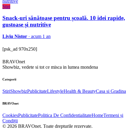
Stiri
Snack-uri sănătoase pentru școală. 10 idei rapide,
gustoase și nutritive
Liviu Nistor
· acum 1 an
[psk_ad 970x250]
BRAVOnet
Showbiz, vedete si tot ce misca in lumea mondena
Categorii
Stiri
Showbiz
Publicitate
Lifestyle
Health & Beauty
Casa si Gradina
BRAVOnet
Cookies
Publicitate
Politica De Confidentialitate
Home
Termeni și
Condiții
© 2026 BRAVOnet. Toate drepturile rezervate.