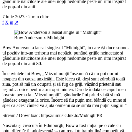
gândurile năucitoare ale unei nopți nedormite peste un ritm inspirat
de pop-ul din anii...
7 iulie 2023 · 2 min citire
f
X
in
↗
Bow Anderson x Midnight
Bow Anderson a lansat single-ul “Midnight”, in care își duce sound-
ul pozitiv într-un teritoriu mai nepăzit, punând grijile neîncetate și
gândurile năucitoare ale unei nopți nedormite peste un ritm inspirat
de pop-ul din anii 80.
În cuvintele lui Bow, „Miezul nopții înseamnă că nu pot dormi
noaptea din cauza anxietății. Este ideea că, deși sunt zdrobită toată
ziua, pot să mă țin ocupată și să fug de griji, văzând prietenii sau
ieșind… orice pentru a-mi opri mintea. Dar de îndată ce capul meu
lovește perna la „Miezul nopții”, gândurile îmi prind viață și mă
gândesc exagerat la orice. Încerc să fiu puțin mai blândă cu mine și
sper că acest cântec va ajuta oamenii să se simtă mai puțin singuri.”
Stream / Download: https://umusic.lnk.to/MidnightPR
Născută și crescută în Edinburgh, Bow a fost inițial pe o cale cu
totul diferită: în adolescență s-a antrenat în trambulină competitivă,