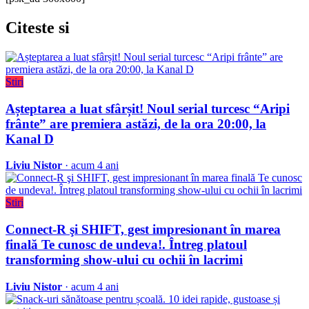
Citeste
si
Stiri
Așteptarea a luat sfârșit! Noul serial turcesc “Aripi
frânte” are premiera astăzi, de la ora 20:00, la
Kanal D
Liviu Nistor
· acum 4 ani
Stiri
Connect-R şi SHIFT, gest impresionant în marea
finală Te cunosc de undeva!. Întreg platoul
transforming show-ului cu ochii în lacrimi
Liviu Nistor
· acum 4 ani