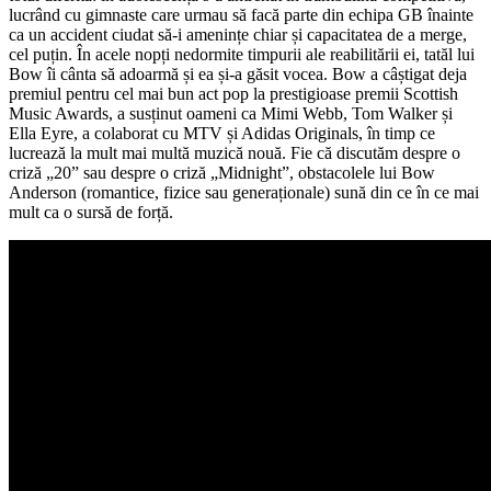
lucrând cu gimnaste care urmau să facă parte din echipa GB înainte
ca un accident ciudat să-i amenințe chiar și capacitatea de a merge,
cel puțin. În acele nopți nedormite timpurii ale reabilitării ei, tatăl lui
Bow îi cânta să adoarmă și ea și-a găsit vocea. Bow a câștigat deja
premiul pentru cel mai bun act pop la prestigioase premii Scottish
Music Awards, a susținut oameni ca Mimi Webb, Tom Walker și
Ella Eyre, a colaborat cu MTV și Adidas Originals, în timp ce
lucrează la mult mai multă muzică nouă. Fie că discutăm despre o
criză „20” sau despre o criză „Midnight”, obstacolele lui Bow
Anderson (romantice, fizice sau generaționale) sună din ce în ce mai
mult ca o sursă de forță.