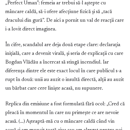
„Perfect Uman”: femeia ar trebui să-l aștepte cu
mâncare caldă, să-i ofere afecțiune fizică și să „tacă
dracului din gură”. De aici a pornit un val de reacții care
i-a lovit direct imaginea.
În cifre, scandalul are deja două etape clare: declarația
inițială, care a devenit virală, și seria de explicații cu care
Bogdan Vlădău a încercat să stingă incendiul. Iar
diferența dintre ele este exact locul în care publicul s-a
rupt în două: unii au auzit o insultă directă, alții au auzit
un bărbat care cere liniște acasă, nu supunere.
Replica din emisiune a fost formulată fără ocol: „Cred că
pleacă în momentul în care nu primește ce are nevoie
acasă. (…) Așteaptă-mă cu o mâncare caldă când vin