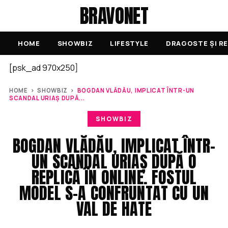
BRAVONET
HOME
SHOWBIZ
LIFESTYLE
DRAGOSTE ȘI RE
[psk_ad 970x250]
HOME
›
SHOWBIZ
›
BOGDAN VLĂDĂU, IMPLICAT ÎNTR-UN
SCANDAL URIAȘ DUPĂ...
SHOWBIZ
BOGDAN VLĂDĂU, IMPLICAT ÎNTR-
UN SCANDAL URIAȘ DUPĂ O
REPLICĂ ÎN ONLINE. FOSTUL
MODEL S-A CONFRUNTAT CU UN
VAL DE HATE