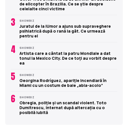
de elicopter în Brazilia. Ce se știe despre
celelalte cinci victime
3
SHOWBIZ
Juratul de la iUmor a ajuns sub supraveghere
psihiatrică după o rană la gât. Ce urmează
pentru el
4
SHOWBIZ
Artista care a cântat la patru Mondiale a dat
tonul la Mexico City. De ce toți au vorbit despre
ea
5
SHOWBIZ
Georgina Rodríguez, apariție incendiară în
Miami cu un costum de baie „abia-acolo”
6
SHOWBIZ
Obregia, poliție și un scandal violent. Toto
Dumitrescu, internat după altercația cu o
posibilă iubită