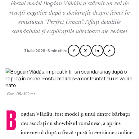
Fostul model Bogdan Vlădău a stârnit un val de
reacții negative după o declarație despre femei în
emisiunea "Perfect Uman". Aflați detaliile
scandalului și explicațiile ulterioare ale vedetei
f
X
in
↗
3 iulie 2026 · 6 min citire
Foto: BRAVOnet
B
ogdan Vlădău, fost model și unul dintre bărbații
des asociați cu showbizul românesc, a aprins
internetul după o frază spusă în emisiunea online