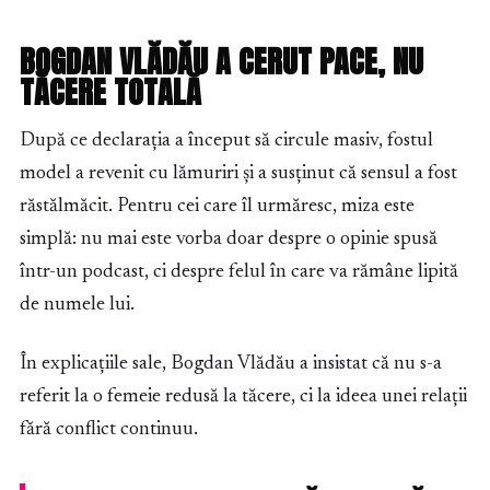
BOGDAN VLĂDĂU A CERUT PACE, NU
TĂCERE TOTALĂ
După ce declarația a început să circule masiv, fostul
model a revenit cu lămuriri și a susținut că sensul a fost
răstălmăcit. Pentru cei care îl urmăresc, miza este
simplă: nu mai este vorba doar despre o opinie spusă
într-un podcast, ci despre felul în care va rămâne lipită
de numele lui.
În explicațiile sale, Bogdan Vlădău a insistat că nu s-a
referit la o femeie redusă la tăcere, ci la ideea unei relații
fără conflict continuu.