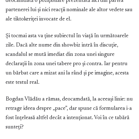
deocamdată o poziționare prezentată aici din partea
partenerei lui și nici reacții nominale ale altor vedete sau
ale tiktokeriței invocate de el.
Și tocmai asta va ține subiectul în viață în următoarele
zile. Dacă alte nume din showbiz intră în discuție,
scandalul se mută imediat din zona unei singure
declarații în zona unei tabere pro și contra. Iar pentru
un bărbat care a mizat ani la rând și pe imagine, acesta
este testul real.
Bogdan Vlădău a rămas, deocamdată, la aceeași linie: nu
retrage ideea despre „pace”, dar spune că formularea i-a
fost înțeleasă altfel decât a intenționat. Voi în ce tabără
sunteți?