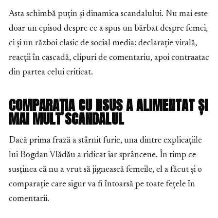
Asta schimbă puțin și dinamica scandalului. Nu mai este
doar un episod despre ce a spus un bărbat despre femei,
ci și un război clasic de social media: declarație virală,
reacții în cascadă, clipuri de comentariu, apoi contraatac
din partea celui criticat.
COMPARAȚIA CU IISUS A ALIMENTAT ȘI
MAI MULT SCANDALUL
Dacă prima frază a stârnit furie, una dintre explicațiile
lui Bogdan Vlădău a ridicat iar sprâncene. În timp ce
susținea că nu a vrut să jignească femeile, el a făcut și o
comparație care sigur va fi întoarsă pe toate fețele în
comentarii.