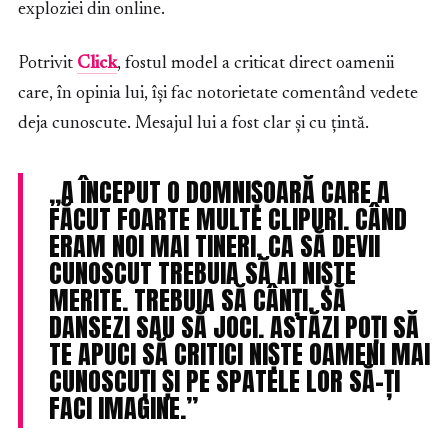
exploziei din online.
Potrivit
Click
, fostul model a criticat direct oamenii
care, în opinia lui, își fac notorietate comentând vedete
deja cunoscute. Mesajul lui a fost clar și cu țintă.
„A ÎNCEPUT O DOMNIȘOARĂ CARE A
FĂCUT FOARTE MULTE CLIPURI. CÂND
ERAM NOI MAI TINERI, CA SĂ DEVII
CUNOSCUT TREBUIA SĂ AI NIȘTE
MERITE. TREBUIA SĂ CÂNȚI, SĂ
DANSEZI SAU SĂ JOCI. ASTĂZI POȚI SĂ
TE APUCI SĂ CRITICI NIȘTE OAMENI MAI
CUNOSCUȚI ȘI PE SPATELE LOR SĂ-ȚI
FACI IMAGINE.”