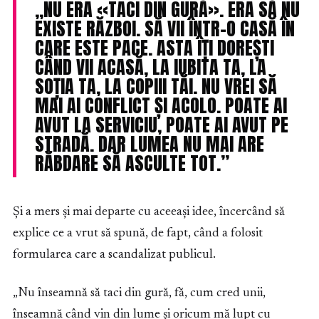
„NU ERA «TACI DIN GURĂ». ERA SĂ NU
EXISTE RĂZBOI. SĂ VII ÎNTR-O CASĂ ÎN
CARE ESTE PACE. ASTA ÎȚI DOREȘTI
CÂND VII ACASĂ, LA IUBITA TA, LA
SOȚIA TA, LA COPIII TĂI. NU VREI SĂ
MAI AI CONFLICT ȘI ACOLO. POATE AI
AVUT LA SERVICIU, POATE AI AVUT PE
STRADĂ. DAR LUMEA NU MAI ARE
RĂBDARE SĂ ASCULTE TOT.”
Și a mers și mai departe cu aceeași idee, încercând să
explice ce a vrut să spună, de fapt, când a folosit
formularea care a scandalizat publicul.
„Nu înseamnă să taci din gură, fă, cum cred unii,
înseamnă când vin din lume și oricum mă lupt cu