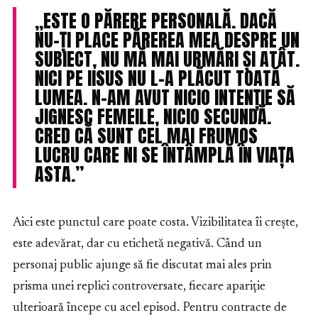
„ESTE O PĂRERE PERSONALĂ. DACĂ
NU-ȚI PLACE PĂREREA MEA DESPRE UN
SUBIECT, NU MĂ MAI URMĂRI ȘI ATÂT.
NICI PE IISUS NU L-A PLĂCUT TOATĂ
LUMEA. N-AM AVUT NICIO INTENȚIE SĂ
JIGNESC FEMEILE, NICIO SECUNDĂ.
CRED CĂ SUNT CEL MAI FRUMOS
LUCRU CARE NI SE ÎNTÂMPLĂ ÎN VIAȚA
ASTA.”
Aici este punctul care poate costa. Vizibilitatea îi crește,
este adevărat, dar cu etichetă negativă. Când un
personaj public ajunge să fie discutat mai ales prin
prisma unei replici controversate, fiecare apariție
ulterioară începe cu acel episod. Pentru contracte de