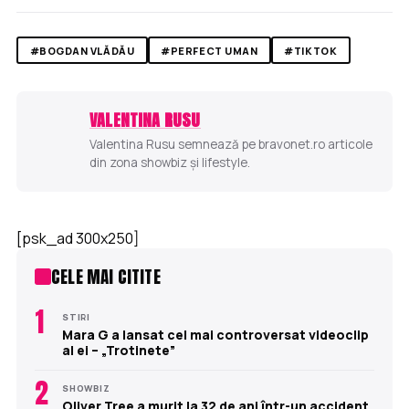
#BOGDAN VLĂDĂU
#PERFECT UMAN
#TIKTOK
VALENTINA RUSU
Valentina Rusu semnează pe bravonet.ro articole
din zona showbiz și lifestyle.
[psk_ad 300x250]
CELE MAI CITITE
1
STIRI
Mara G a lansat cel mai controversat videoclip
al ei – „Trotinete”
2
SHOWBIZ
Oliver Tree a murit la 32 de ani într-un accident