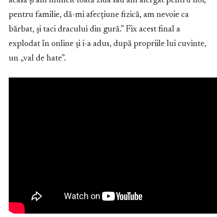
acasă și am muncit toată ziua sau am alergat pentru noi,
pentru familie, dă-mi afecțiune fizică, am nevoie ca
bărbat, și taci dracului din gură.” Fix acest final a
explodat în online și i-a adus, după propriile lui cuvinte,
un „val de hate”.