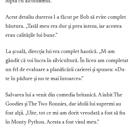
lupta cu alcoolismul.
Acest detaliu dureros l-a făcut pe Bob să evite complet
băutura. „Tatăl meu era dur și prea intens, iar acestea
erau calitățile lui bune.”
La școală, direcția lui era complet haotică. „M-am
gândit că voi lucra în silvicultură. În liceu am completat
un fel de evaluare a planificării carierei și spunea: «Du-
te în pădure și nu te mai întoarce».”
Salvarea lui a venit din comedia britanică. A iubit The
Goodies și The Two Ronnies, dar idolii lui supremi au
fost alții. „Uite, tot ce mi-am dorit vreodată a fost să fiu
în Monty Python. Acesta a fost visul meu.”