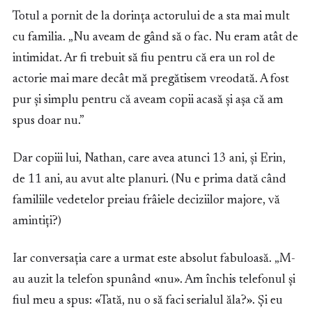
Totul a pornit de la dorința actorului de a sta mai mult
cu familia. „Nu aveam de gând să o fac. Nu eram atât de
intimidat. Ar fi trebuit să fiu pentru că era un rol de
actorie mai mare decât mă pregătisem vreodată. A fost
pur și simplu pentru că aveam copii acasă și așa că am
spus doar nu.”
Dar copiii lui, Nathan, care avea atunci 13 ani, și Erin,
de 11 ani, au avut alte planuri. (Nu e prima dată când
familiile vedetelor preiau frâiele deciziilor majore, vă
amintiți?)
Iar conversația care a urmat este absolut fabuloasă. „M-
au auzit la telefon spunând «nu». Am închis telefonul și
fiul meu a spus: «Tată, nu o să faci serialul ăla?». Și eu