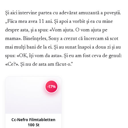
Și aici intervine partea cu adevărat amuzantă a poveștii.
„Fiica mea avea 11 ani. Și apoi a vorbit și ea cu mine
despre asta, și a spus: «Vom ajuta. O vom ajuta pe
mama». Bineînțeles, Sony a crezut că încercam să scot
mai mulți bani de la ei. Și au sunat înapoi a doua zi și au
spus: «OK, îți vom da asta». Și eu am fost ceva de genul:
«Ce?». Și nu de asta am făcut-o.”
-17%
Cc-Nefro Filmtabletten
100 St