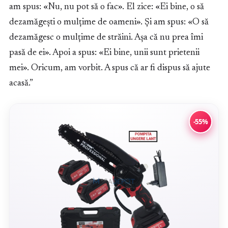
am spus: «Nu, nu pot să o fac». El zice: «Ei bine, o să
dezamăgești o mulțime de oameni». Și am spus: «O să
dezamăgesc o mulțime de străini. Așa că nu prea îmi
pasă de ei». Apoi a spus: «Ei bine, unii sunt prietenii
mei». Oricum, am vorbit. A spus că ar fi dispus să ajute
acasă.”
-55%