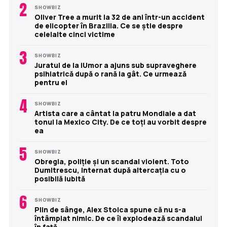
2
SHOWBIZ
Oliver Tree a murit la 32 de ani într-un accident
de elicopter în Brazilia. Ce se știe despre
celelalte cinci victime
3
SHOWBIZ
Juratul de la iUmor a ajuns sub supraveghere
psihiatrică după o rană la gât. Ce urmează
pentru el
4
SHOWBIZ
Artista care a cântat la patru Mondiale a dat
tonul la Mexico City. De ce toți au vorbit despre
ea
5
SHOWBIZ
Obregia, poliție și un scandal violent. Toto
Dumitrescu, internat după altercația cu o
posibilă iubită
6
SHOWBIZ
Plin de sânge, Alex Stoica spune că nu s-a
întâmplat nimic. De ce îi explodează scandalul
în față