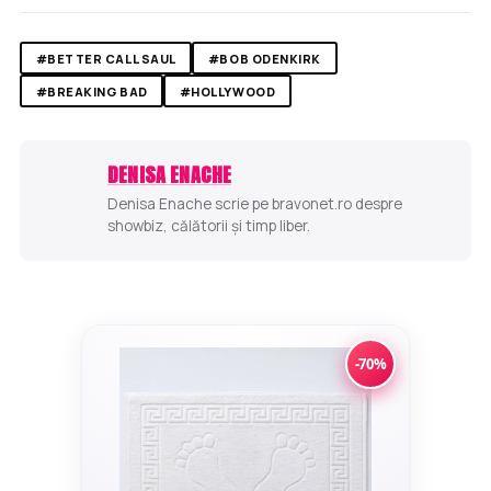
#BETTER CALL SAUL
#BOB ODENKIRK
#BREAKING BAD
#HOLLYWOOD
DENISA ENACHE
Denisa Enache scrie pe bravonet.ro despre
showbiz, călătorii și timp liber.
-70%