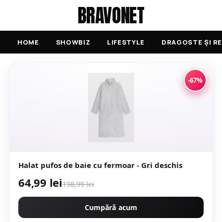
BRAVONET
HOME
SHOWBIZ
LIFESTYLE
DRAGOSTE ȘI RE
-67%
Halat pufos de baie cu fermoar - Gri deschis
64,99 lei
198,99 lei
Cumpără acum