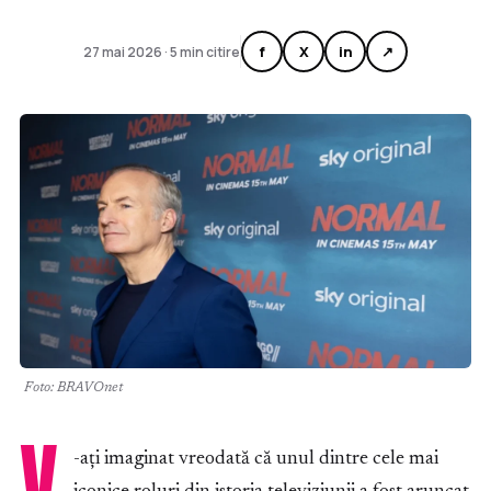
f
X
in
↗
27 mai 2026 · 5 min citire
Foto: BRAVOnet
V
-ați imaginat vreodată că unul dintre cele mai