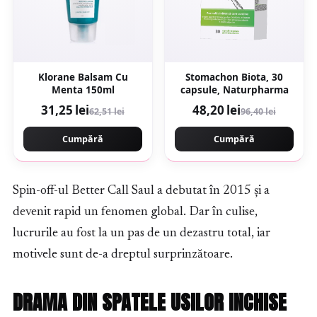
Klorane Balsam Cu
Stomachon Biota, 30
Menta 150ml
capsule, Naturpharma
31,25 lei
48,20 lei
62,51 lei
96,40 lei
Cumpără
Cumpără
Spin-off-ul Better Call Saul a debutat în 2015 și a
devenit rapid un fenomen global. Dar în culise,
lucrurile au fost la un pas de un dezastru total, iar
motivele sunt de-a dreptul surprinzătoare.
DRAMA DIN SPATELE USILOR INCHISE