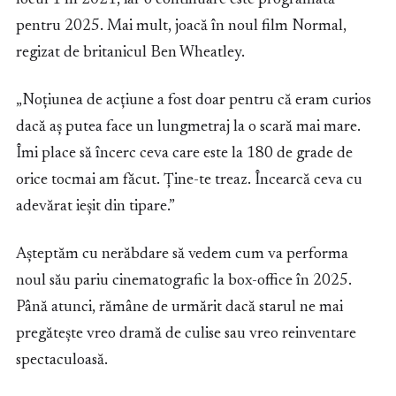
locul 1 în 2021, iar o continuare este programată
pentru 2025. Mai mult, joacă în noul film Normal,
regizat de britanicul Ben Wheatley.
„Noțiunea de acțiune a fost doar pentru că eram curios
dacă aș putea face un lungmetraj la o scară mai mare.
Îmi place să încerc ceva care este la 180 de grade de
orice tocmai am făcut. Ține-te treaz. Încearcă ceva cu
adevărat ieșit din tipare.”
Așteptăm cu nerăbdare să vedem cum va performa
noul său pariu cinematografic la box-office în 2025.
Până atunci, rămâne de urmărit dacă starul ne mai
pregătește vreo dramă de culise sau vreo reinventare
spectaculoasă.