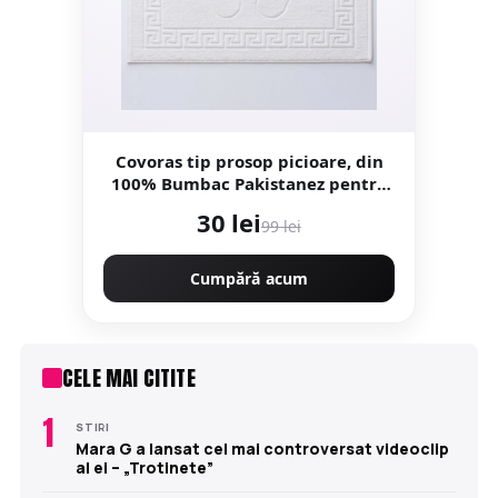
Covoras tip prosop picioare, din
100% Bumbac Pakistanez pentru
baie 50x70cm
30 lei
99 lei
Cumpără acum
CELE MAI CITITE
1
STIRI
Mara G a lansat cel mai controversat videoclip
al ei – „Trotinete”