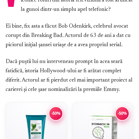
iconice roluri din istoria televiziunii a fost aruncat
la gunoi dintr-un simplu apel telefonic?
Ei bine, fix asta a făcut Bob Odenkirk, celebrul avocat
corupt din Breaking Bad. Actorul de 63 de ani a dat cu
piciorul inițial șansei uriașe de a avea propriul serial.
Dacă puștii lui nu interveneau prompt în acea seară
fatidică, istoria Hollywood-ului ar fi arătat complet
diferit. Actorul ar fi pierdut cel mai important proiect al
carierei și cele șase nominalizări la premiile Emmy.
-50%
-50%