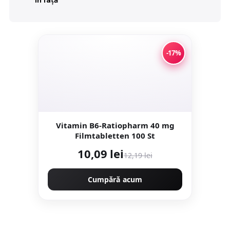
-17%
Vitamin B6-Ratiopharm 40 mg
Filmtabletten 100 St
10,09 lei
12,19 lei
Cumpără acum