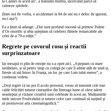
la Cannes în acest an”, a transmis Barbra, încercând parcă să
calmeze spiritele.
(între noi fie vorba, o accidentare la 84 de ani nu e deloc de ignorat,
nu-i așa?)
Ea a ținut să adauge: „Dar sunt profund onorată să primesc Palme
d’Or onorific și abia așteptam să celebrez filmele remarcabile ale
celei de-a 79-a ediții.”
Regrete pe covorul rosu și reactii
surprinzatoare
Iar mesajul ei plin de emoție nu s-a oprit aici. „Așteptam cu mare
nerăbdare, și să petrec timp cu colegii pe care îi admir atât de mult și,
fireste să mă întorc în Franța, un loc pe care l-am iubit mereu”, a
continuat vedeta.
„Deși regret că nu pot fi acolo personal, vreau să transmit cele mai
calde felicitări tuturor cineaștilor din întreaga lume al căror talent
neasteptat și viziune creativă sunt celebrate în acest an. Mulțumirile
mele sincere Festivalului și tuturor celor care continuă să susțină și
să promoveze arta cinematografică.”