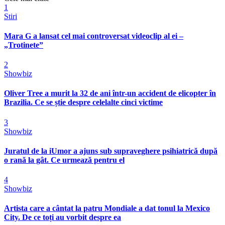
1
Stiri
Mara G a lansat cel mai controversat videoclip al ei –
„Trotinete”
2
Showbiz
Oliver Tree a murit la 32 de ani într-un accident de elicopter în
Brazilia. Ce se știe despre celelalte cinci victime
3
Showbiz
Juratul de la iUmor a ajuns sub supraveghere psihiatrică după
o rană la gât. Ce urmează pentru el
4
Showbiz
Artista care a cântat la patru Mondiale a dat tonul la Mexico
City. De ce toți au vorbit despre ea