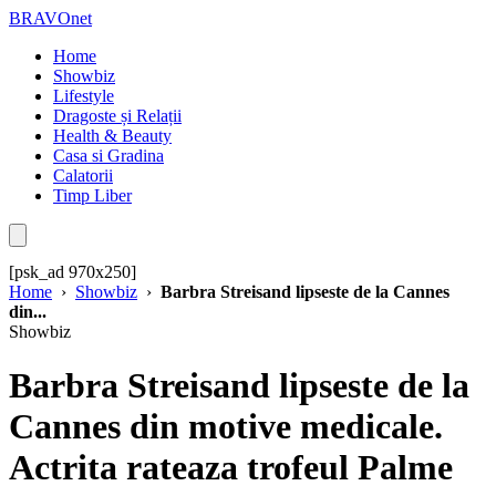
BRAVOnet
Home
Showbiz
Lifestyle
Dragoste și Relații
Health & Beauty
Casa si Gradina
Calatorii
Timp Liber
[psk_ad 970x250]
Home
›
Showbiz
›
Barbra Streisand lipseste de la Cannes
din...
Showbiz
Barbra Streisand lipseste de la
Cannes din motive medicale.
Actrita rateaza trofeul Palme