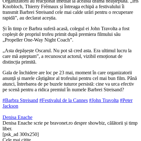
Organizatorii au reacționat imediat la această dramă neașteptată. „Iris
Knobloch, Thierry Frémaux și întreaga echipă a festivalului îi
transmit Barbrei Streisand cele mai calde urări pentru o recuperare
rapidă”, au declarat aceștia.
Și în timp ce Barbra suferă acasă, colegul ei John Travolta a fost
copleșit de propriul trofeu primit după premiera filmului său
„Propeller One-Way Night Coach”.
„Asta depășește Oscarul. Nu pot să cred asta. Era ultimul lucru la
care mă așteptam”, a recunoscut actorul, vizibil emoționat de
distincția primită.
Gala de închidere are loc pe 23 mai, moment în care organizatorii
anunță și marele câștigător al trofeului pentru cel mai bun film. Până
atunci, întrebarea de pe buzele tuturor persistă: cine va urca efectiv
pe scenă pentru a ridica premiul în numele Barbrei Streisand?
#Barbra Streisand
#Festivalul de la Cannes
#John Travolta
#Peter
Jackson
Denisa Enache
Denisa Enache scrie pe bravonet.ro despre showbiz, călătorii și timp
liber.
[psk_ad 300x250]
Cele mai citite