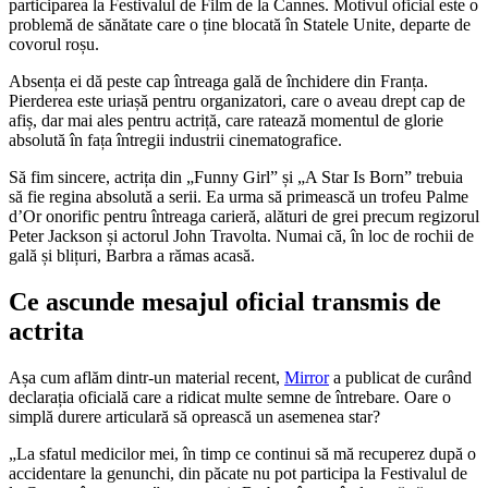
participarea la Festivalul de Film de la Cannes. Motivul oficial este o
problemă de sănătate care o ține blocată în Statele Unite, departe de
covorul roșu.
Absența ei dă peste cap întreaga gală de închidere din Franța.
Pierderea este uriașă pentru organizatori, care o aveau drept cap de
afiș, dar mai ales pentru actriță, care ratează momentul de glorie
absolută în fața întregii industrii cinematografice.
Să fim sincere, actrița din „Funny Girl” și „A Star Is Born” trebuia
să fie regina absolută a serii. Ea urma să primească un trofeu Palme
d’Or onorific pentru întreaga carieră, alături de grei precum regizorul
Peter Jackson și actorul John Travolta. Numai că, în loc de rochii de
gală și blițuri, Barbra a rămas acasă.
Ce ascunde mesajul oficial transmis de
actrita
Așa cum aflăm dintr-un material recent,
Mirror
a publicat de curând
declarația oficială care a ridicat multe semne de întrebare. Oare o
simplă durere articulară să oprească un asemenea star?
„La sfatul medicilor mei, în timp ce continui să mă recuperez după o
accidentare la genunchi, din păcate nu pot participa la Festivalul de