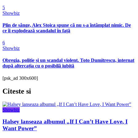
5
Showbiz
Plin de sânge, Alex Stoica spune că nu s-a întâmplat nimic. De
ce îi explodează scandalul în față
6
Showbiz
Obregia, poliție și un scandal violent. Toto Dumitrescu, internat
după altercația cu o posibilă iubită
[psk_ad 300x600]
Citeste
si
Showbiz
Halsey lanseaza albumul „If I Can’t Have Love, I
Want Power”