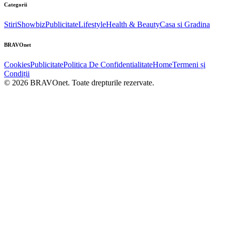
Categorii
Stiri
Showbiz
Publicitate
Lifestyle
Health & Beauty
Casa si Gradina
BRAVOnet
Cookies
Publicitate
Politica De Confidentialitate
Home
Termeni și
Condiții
© 2026 BRAVOnet. Toate drepturile rezervate.