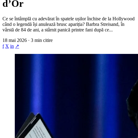
d’Or
Ce se întâmplă cu adevărat în spatele ușilor închise de la Hollywood
când o legendă își anulează brusc apariția? Barbra Streisand, în
vârstă de 84 de ani, a stârnit panică printre fani după ce...
18 mai 2026 · 3 min citire
f
X
in
↗