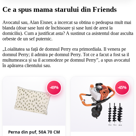
Ce a spus mama starului din Friends
Avocatul sau, Alan Eisner, a incercat sa obtina o pedeapsa mult mai
blanda (doar sase luni de închisoare și sase luni de arest la
domiciliu). Cum a justificat asta? A sustinut ca asistentul doar asculta
orbeste de un sef puternic.
„Loialitatea sa față de domnul Perry era primordiala. Il venera pe
domnul Perry; il admira pe domnul Perry. Tot ce a facut a fost sa il
multumeasca și sa il acomodeze pe domnul Perry”, a spus avocatul
în apărarea clientului sau.
-49%
-45%
Perna din puf, 50A 70 CM