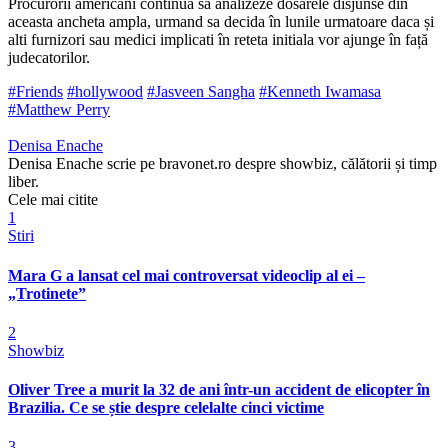
Procurorii americani continua sa analizeze dosarele disjunse din
aceasta ancheta ampla, urmand sa decida în lunile urmatoare daca și
alti furnizori sau medici implicati în reteta initiala vor ajunge în față
judecatorilor.
#Friends
#hollywood
#Jasveen Sangha
#Kenneth Iwamasa
#Matthew Perry
Denisa Enache
Denisa Enache scrie pe bravonet.ro despre showbiz, călătorii și timp
liber.
Cele mai citite
1
Stiri
Mara G a lansat cel mai controversat videoclip al ei –
„Trotinete”
2
Showbiz
Oliver Tree a murit la 32 de ani într-un accident de elicopter în
Brazilia. Ce se știe despre celelalte cinci victime
3