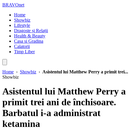
BRAVOnet
Home
Showbiz
Lifestyle
Dragoste și Relații
Health & Beauty
Casa si Gradina
Calatorii
Timp Liber
Home
›
Showbiz
›
Asistentul lui Matthew Perry a primit trei...
Showbiz
Asistentul lui Matthew Perry a
primit trei ani de închisoare.
Barbatul i-a administrat
ketamina