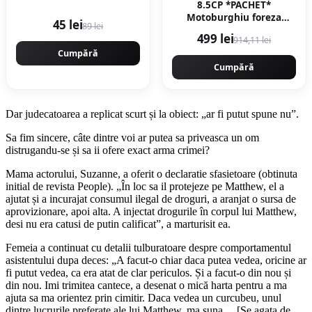
8.5CP *PACHET*
Motoburghiu foreza
45 lei
89 lei
pamant 8.5CP, 58cc,
499 lei
914,11 lei
9200rpm Professional, 3
Cumpără
burghie incluse (100, 150,
200) GT4350 CAMPION
Cumpără
CMP4350
Dar judecatoarea a replicat scurt și la obiect: „ar fi putut spune nu”.
Sa fim sincere, câte dintre voi ar putea sa priveasca un om
distrugandu-se și sa ii ofere exact arma crimei?
Mama actorului, Suzanne, a oferit o declaratie sfasietoare (obtinuta
initial de revista People). „În loc sa il protejeze pe Matthew, el a
ajutat și a incurajat consumul ilegal de droguri, a aranjat o sursa de
aprovizionare, apoi alta. A injectat drogurile în corpul lui Matthew,
desi nu era catusi de putin calificat”, a marturisit ea.
Femeia a continuat cu detalii tulburatoare despre comportamentul
asistentului dupa deces: „A facut-o chiar daca putea vedea, oricine ar
fi putut vedea, ca era atat de clar periculos. Și a facut-o din nou și
din nou. Imi trimitea cantece, a desenat o mică harta pentru a ma
ajuta sa ma orientez prin cimitir. Daca vedea un curcubeu, unul
dintre lucrurile preferate ale lui Matthew, ma suna… [Se agata de