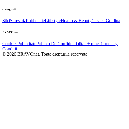
Categorii
Stiri
Showbiz
Publicitate
Lifestyle
Health & Beauty
Casa si Gradina
BRAVOnet
Cookies
Publicitate
Politica De Confidentialitate
Home
Termeni și
Condiții
© 2026 BRAVOnet. Toate drepturile rezervate.