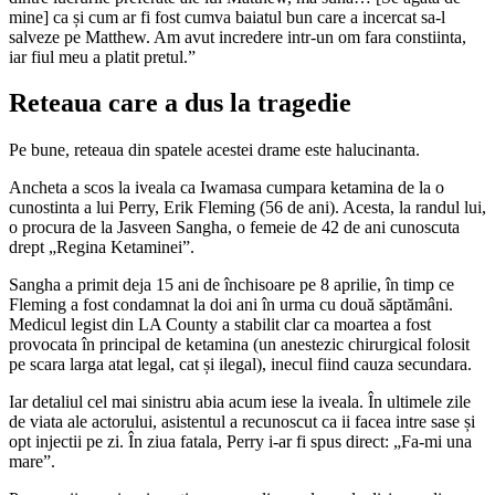
mine] ca și cum ar fi fost cumva baiatul bun care a incercat sa-l
salveze pe Matthew. Am avut incredere intr-un om fara constiinta,
iar fiul meu a platit pretul.”
Reteaua care a dus la tragedie
Pe bune, reteaua din spatele acestei drame este halucinanta.
Ancheta a scos la iveala ca Iwamasa cumpara ketamina de la o
cunostinta a lui Perry, Erik Fleming (56 de ani). Acesta, la randul lui,
o procura de la Jasveen Sangha, o femeie de 42 de ani cunoscuta
drept „Regina Ketaminei”.
Sangha a primit deja 15 ani de închisoare pe 8 aprilie, în timp ce
Fleming a fost condamnat la doi ani în urma cu două săptămâni.
Medicul legist din LA County a stabilit clar ca moartea a fost
provocata în principal de ketamina (un anestezic chirurgical folosit
pe scara larga atat legal, cat și ilegal), inecul fiind cauza secundara.
Iar detaliul cel mai sinistru abia acum iese la iveala. În ultimele zile
de viata ale actorului, asistentul a recunoscut ca ii facea intre sase și
opt injectii pe zi. În ziua fatala, Perry i-ar fi spus direct: „Fa-mi una
mare”.