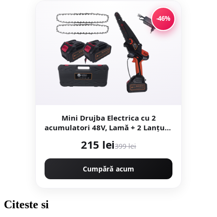
-46%
Mini Drujba Electrica cu 2
acumulatori 48V, Lamă + 2 Lanțuri,
200mm, 8", ungere automata Edon
215 lei
399 lei
MX294
Cumpără acum
Citeste
si