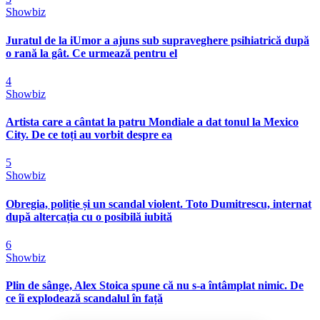
Showbiz
Juratul de la iUmor a ajuns sub supraveghere psihiatrică după
o rană la gât. Ce urmează pentru el
4
Showbiz
Artista care a cântat la patru Mondiale a dat tonul la Mexico
City. De ce toți au vorbit despre ea
5
Showbiz
Obregia, poliție și un scandal violent. Toto Dumitrescu, internat
după altercația cu o posibilă iubită
6
Showbiz
Plin de sânge, Alex Stoica spune că nu s-a întâmplat nimic. De
ce îi explodează scandalul în față