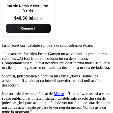
Rochie Dama V-Neckline -
Verde
148,50 lei
285 lei
Cumpără
Iar în acest caz, detaliile sunt de-a dreptul cutremuratoare.
Judecatoarea Sherilyn Peace Garnett nu a avut mila la pronuntarea
sentintei. „Ai fost la curent cu lupta lui cu dependenta.
Comportamentul tau a fost nesabuit, nu doar în ziua mortii sale, ci și
în zilele premergatoare mortii sale”, a declarat ea în sala de judecata.
Și totusi, judecatoarea a notat ca nu exista „dovezi solide” ca
asistentul ar fi „actionat cu intentii rauvoitoare, desi unii ar fi de
dezacord”.
Intr-un articol recent publicat de
Mirror
, aflam ca Iwamasa și-a cerut
scuze public chiar în față instanței. Citatele sale exacte din sala de
judecata: „Imi pare atat de rau față de voi toti. Imi pare atat de rau ca
am comis acte ilegale pe care le voi regreta mereu. Voi lua asta cu
mine în mormant.”