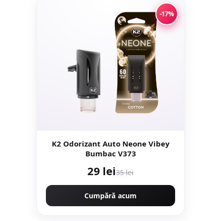
-17%
K2 Odorizant Auto Neone Vibey
Bumbac V373
29 lei
35 lei
Cumpără acum