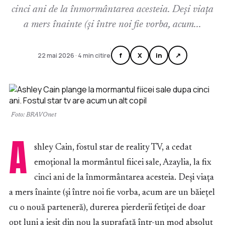
cinci ani de la înmormântarea acesteia. Deși viața
a mers înainte (și între noi fie vorba, acum...
f
X
in
↗
22 mai 2026 · 4 min citire
Foto: BRAVOnet
A
shley Cain, fostul star de reality TV, a cedat
emoțional la mormântul fiicei sale, Azaylia, la fix
cinci ani de la înmormântarea acesteia. Deși viața
a mers înainte (și între noi fie vorba, acum are un băiețel
cu o nouă parteneră), durerea pierderii fetiței de doar
opt luni a ieșit din nou la suprafață într-un mod absolut