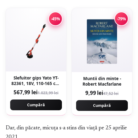
-45%
-79%
Slefuitor gips Yato YT-
Muntii din minte -
82361, 18V, 110-165 cm,
Robert Macfarlane
600-1200 rpm, 215 mm,
567,99 lei
9,99 lei
1.023,99 lei
47,52 lei
set cu 6 discuri, fara
acumulator si incarcator
Cumpără
Cumpără
Dar, din păcate, micuța s-a stins din viață pe 25 aprilie
2021.