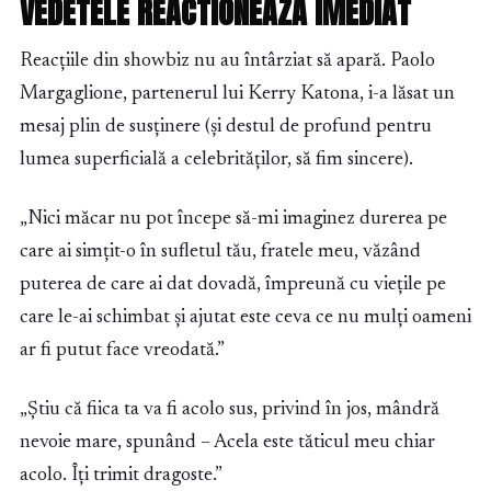
VEDETELE REACTIONEAZA IMEDIAT
Reacțiile din showbiz nu au întârziat să apară. Paolo
Margaglione, partenerul lui Kerry Katona, i-a lăsat un
mesaj plin de susținere (și destul de profund pentru
lumea superficială a celebrităților, să fim sincere).
„Nici măcar nu pot începe să-mi imaginez durerea pe
care ai simțit-o în sufletul tău, fratele meu, văzând
puterea de care ai dat dovadă, împreună cu viețile pe
care le-ai schimbat și ajutat este ceva ce nu mulți oameni
ar fi putut face vreodată.”
„Știu că fiica ta va fi acolo sus, privind în jos, mândră
nevoie mare, spunând – Acela este tăticul meu chiar
acolo. Îți trimit dragoste.”