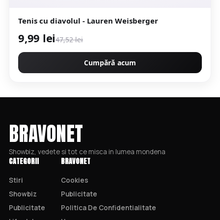
Tenis cu diavolul - Lauren Weisberger
9,99 lei
47,52 lei
Cumpără acum
BRAVONET
Showbiz, vedete si tot ce misca in lumea mondena
CATEGORII
BRAVONET
Stiri
Cookies
Showbiz
Publicitate
Publicitate
Politica De Confidentialitate