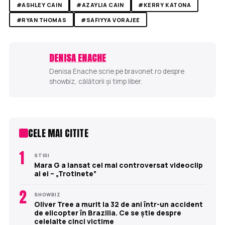
#ASHLEY CAIN
#AZAYLIA CAIN
#KERRY KATONA
#RYAN THOMAS
#SAFIYYA VORAJEE
DENISA ENACHE
Denisa Enache scrie pe bravonet.ro despre
showbiz, călătorii și timp liber.
CELE MAI CITITE
1
STIRI
Mara G a lansat cel mai controversat videoclip
al ei – „Trotinete”
2
SHOWBIZ
Oliver Tree a murit la 32 de ani într-un accident
de elicopter în Brazilia. Ce se știe despre
celelalte cinci victime