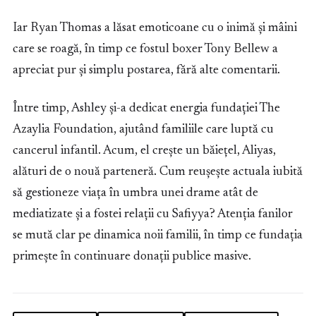
Iar Ryan Thomas a lăsat emoticoane cu o inimă și mâini
care se roagă, în timp ce fostul boxer Tony Bellew a
apreciat pur și simplu postarea, fără alte comentarii.
Între timp, Ashley și-a dedicat energia fundației The
Azaylia Foundation, ajutând familiile care luptă cu
cancerul infantil. Acum, el crește un băiețel, Aliyas,
alături de o nouă parteneră. Cum reușește actuala iubită
să gestioneze viața în umbra unei drame atât de
mediatizate și a fostei relații cu Safiyya? Atenția fanilor
se mută clar pe dinamica noii familii, în timp ce fundația
primește în continuare donații publice masive.