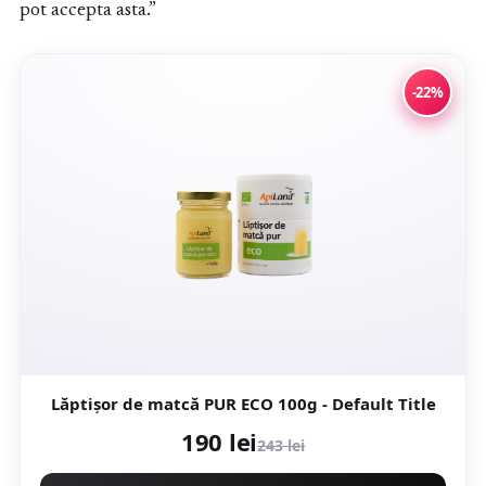
pot accepta asta.”
-22%
Lăptişor de matcă PUR ECO 100g - Default Title
190 lei
243 lei