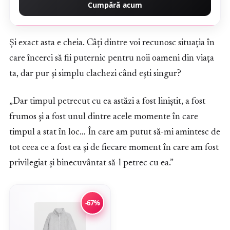
Cumpără acum
Și exact asta e cheia. Câți dintre voi recunosc situația în
care încerci să fii puternic pentru noii oameni din viața
ta, dar pur și simplu clachezi când ești singur?
„Dar timpul petrecut cu ea astăzi a fost liniștit, a fost
frumos și a fost unul dintre acele momente în care
timpul a stat în loc… În care am putut să-mi amintesc de
tot ceea ce a fost ea și de fiecare moment în care am fost
privilegiat și binecuvântat să-l petrec cu ea.”
-67%