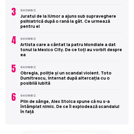
3
SHOWBIZ
Juratul de la iUmor a ajuns sub supraveghere
psihiatrică după o rană la gât. Ce urmează
pentru el
4
SHOWBIZ
Artista care a cântat la patru Mondiale a dat
tonul la Mexico City. De ce toți au vorbit despre
ea
5
SHOWBIZ
Obregia, poliție și un scandal violent. Toto
Dumitrescu, internat după altercația cu o
posibilă iubită
6
SHOWBIZ
Plin de sânge, Alex Stoica spune că nu s-a
întâmplat nimic. De ce îi explodează scandalul
în față