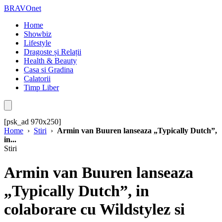
BRAVOnet
Home
Showbiz
Lifestyle
Dragoste și Relații
Health & Beauty
Casa si Gradina
Calatorii
Timp Liber
[psk_ad 970x250]
Home
›
Stiri
›
Armin van Buuren lanseaza „Typically Dutch”,
in...
Stiri
Armin van Buuren lanseaza
„Typically Dutch”, in
colaborare cu Wildstylez si