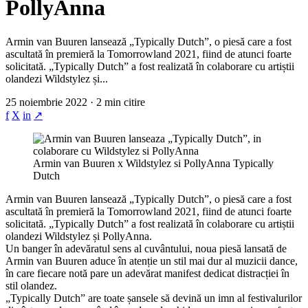
PollyAnna
Armin van Buuren lansează „Typically Dutch”, o piesă care a fost
ascultată în premieră la Tomorrowland 2021, fiind de atunci foarte
solicitată. „Typically Dutch” a fost realizată în colaborare cu artiștii
olandezi Wildstylez și...
25 noiembrie 2022 · 2 min citire
f
X
in
↗
Armin van Buuren x Wildstylez si PollyAnna Typically
Dutch
Armin van Buuren lansează „Typically Dutch”, o piesă care a fost
ascultată în premieră la Tomorrowland 2021, fiind de atunci foarte
solicitată. „Typically Dutch” a fost realizată în colaborare cu artiștii
olandezi Wildstylez și PollyAnna.
Un banger în adevăratul sens al cuvântului, noua piesă lansată de
Armin van Buuren aduce în atenție un stil mai dur al muzicii dance,
în care fiecare notă pare un adevărat manifest dedicat distracției în
stil olandez.
„Typically Dutch” are toate șansele să devină un imn al festivalurilor