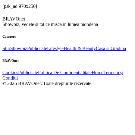
[psk_ad 970x250]
BRAVOnet
Showbiz, vedete si tot ce misca in lumea mondena
Categorii
Stiri
Showbiz
Publicitate
Lifestyle
Health & Beauty
Casa si Gradina
BRAVOnet
Cookies
Publicitate
Politica De Confidentialitate
Home
Termeni și
Condiții
© 2026 BRAVOnet. Toate drepturile rezervate.