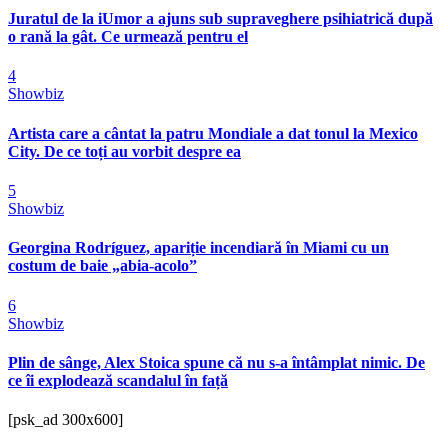
Juratul de la iUmor a ajuns sub supraveghere psihiatrică după
o rană la gât. Ce urmează pentru el
4
Showbiz
Artista care a cântat la patru Mondiale a dat tonul la Mexico
City. De ce toți au vorbit despre ea
5
Showbiz
Georgina Rodríguez, apariție incendiară în Miami cu un
costum de baie „abia-acolo”
6
Showbiz
Plin de sânge, Alex Stoica spune că nu s-a întâmplat nimic. De
ce îi explodează scandalul în față
[psk_ad 300x600]