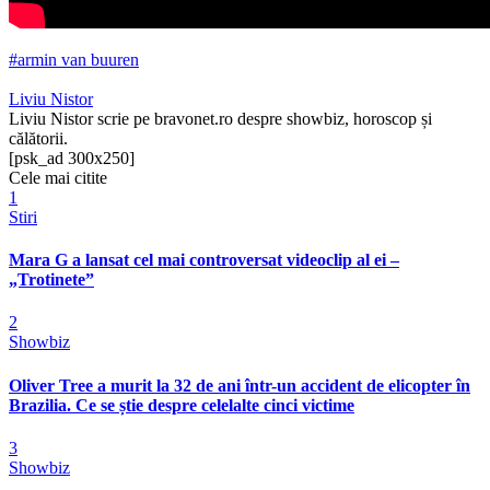
#armin van buuren
Liviu Nistor
Liviu Nistor scrie pe bravonet.ro despre showbiz, horoscop și
călătorii.
[psk_ad 300x250]
Cele mai citite
1
Stiri
Mara G a lansat cel mai controversat videoclip al ei –
„Trotinete”
2
Showbiz
Oliver Tree a murit la 32 de ani într-un accident de elicopter în
Brazilia. Ce se știe despre celelalte cinci victime
3
Showbiz