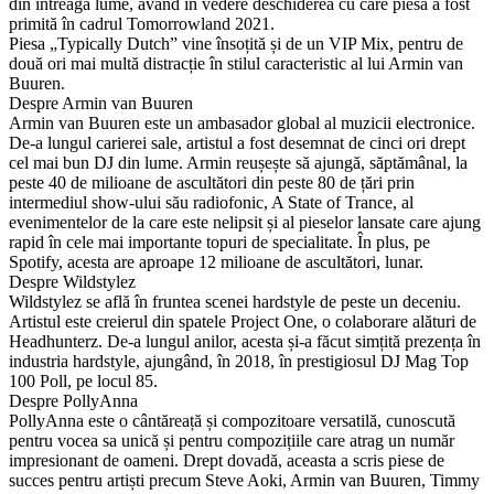
din întreaga lume, având în vedere deschiderea cu care piesa a fost
primită în cadrul Tomorrowland 2021.
Piesa „Typically Dutch” vine însoțită și de un VIP Mix, pentru de
două ori mai multă distracție în stilul caracteristic al lui Armin van
Buuren.
Despre Armin van Buuren
Armin van Buuren este un ambasador global al muzicii electronice.
De-a lungul carierei sale, artistul a fost desemnat de cinci ori drept
cel mai bun DJ din lume. Armin reușește să ajungă, săptămânal, la
peste 40 de milioane de ascultători din peste 80 de țări prin
intermediul show-ului său radiofonic, A State of Trance, al
evenimentelor de la care este nelipsit și al pieselor lansate care ajung
rapid în cele mai importante topuri de specialitate. În plus, pe
Spotify, acesta are aproape 12 milioane de ascultători, lunar.
Despre Wildstylez
Wildstylez se află în fruntea scenei hardstyle de peste un deceniu.
Artistul este creierul din spatele Project One, o colaborare alături de
Headhunterz. De-a lungul anilor, acesta și-a făcut simțită prezența în
industria hardstyle, ajungând, în 2018, în prestigiosul DJ Mag Top
100 Poll, pe locul 85.
Despre PollyAnna
PollyAnna este o cântăreață și compozitoare versatilă, cunoscută
pentru vocea sa unică și pentru compozițiile care atrag un număr
impresionant de oameni. Drept dovadă, aceasta a scris piese de
succes pentru artiști precum Steve Aoki, Armin van Buuren, Timmy