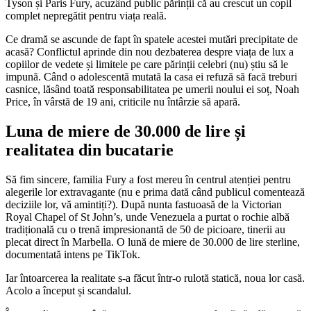
Tyson și Paris Fury, acuzând public părinții că au crescut un copil
complet nepregătit pentru viața reală.
Ce dramă se ascunde de fapt în spatele acestei mutări precipitate de
acasă? Conflictul aprinde din nou dezbaterea despre viața de lux a
copiilor de vedete și limitele pe care părinții celebri (nu) știu să le
impună. Când o adolescentă mutată la casa ei refuză să facă treburi
casnice, lăsând toată responsabilitatea pe umerii noului ei soț, Noah
Price, în vârstă de 19 ani, criticile nu întârzie să apară.
Luna de miere de 30.000 de lire și
realitatea din bucatarie
Să fim sincere, familia Fury a fost mereu în centrul atenției pentru
alegerile lor extravagante (nu e prima dată când publicul comentează
deciziile lor, vă amintiți?). După nunta fastuoasă de la Victorian
Royal Chapel of St John’s, unde Venezuela a purtat o rochie albă
tradițională cu o trenă impresionantă de 50 de picioare, tinerii au
plecat direct în Marbella. O lună de miere de 30.000 de lire sterline,
documentată intens pe TikTok.
Iar întoarcerea la realitate s-a făcut într-o rulotă statică, noua lor casă.
Acolo a început și scandalul.