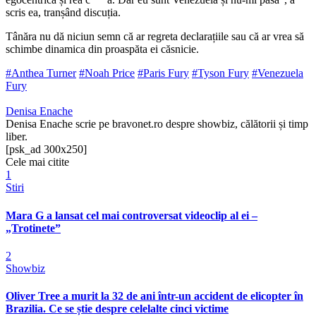
scris ea, tranșând discuția.
Tânăra nu dă niciun semn că ar regreta declarațiile sau că ar vrea să
schimbe dinamica din proaspăta ei căsnicie.
#Anthea Turner
#Noah Price
#Paris Fury
#Tyson Fury
#Venezuela
Fury
Denisa Enache
Denisa Enache scrie pe bravonet.ro despre showbiz, călătorii și timp
liber.
[psk_ad 300x250]
Cele mai citite
1
Stiri
Mara G a lansat cel mai controversat videoclip al ei –
„Trotinete”
2
Showbiz
Oliver Tree a murit la 32 de ani într-un accident de elicopter în
Brazilia. Ce se știe despre celelalte cinci victime