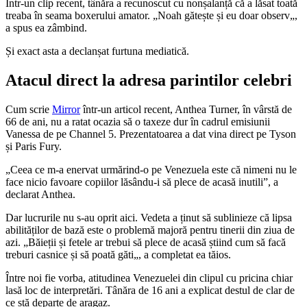
Într-un clip recent, tânăra a recunoscut cu nonșalanță că a lăsat toată
treaba în seama boxerului amator. „Noah gătește și eu doar observ„,
a spus ea zâmbind.
Și exact asta a declanșat furtuna mediatică.
Atacul direct la adresa parintilor celebri
Cum scrie
Mirror
într-un articol recent, Anthea Turner, în vârstă de
66 de ani, nu a ratat ocazia să o taxeze dur în cadrul emisiunii
Vanessa de pe Channel 5. Prezentatoarea a dat vina direct pe Tyson
și Paris Fury.
„Ceea ce m-a enervat urmărind-o pe Venezuela este că nimeni nu le
face nicio favoare copiilor lăsându-i să plece de acasă inutili”, a
declarat Anthea.
Dar lucrurile nu s-au oprit aici. Vedeta a ținut să sublinieze că lipsa
abilităților de bază este o problemă majoră pentru tinerii din ziua de
azi. „Băieții și fetele ar trebui să plece de acasă știind cum să facă
treburi casnice și să poată găti„, a completat ea tăios.
Între noi fie vorba, atitudinea Venezuelei din clipul cu pricina chiar
lasă loc de interpretări. Tânăra de 16 ani a explicat destul de clar de
ce stă departe de aragaz.