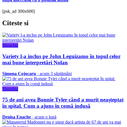
[psk_ad 300x600]
Citeste
si
Showbiz
Variety l-a inclus pe John Leguizamo în topul celor
mai bune interpretări Nolan
Simona Cojocaru
· acum 3 săptămâni
Showbiz
75 de ani avea Bonnie Tyler când a murit neașteptat
în spital. Cum a ajuns în comă indusă
Denisa Enache
· acum o lună