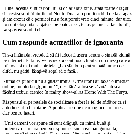
„Bine, aceștia sunt cartofii lui și chiar arată bine, arată foarte drăguț
și acestea sunt fripturile lui Noah. Doar am pornit ochiul de la aragaz
și am crezut că e pornit și nu a fost pornit vreo cinci minute, dar uite,
nu sunt obișnuită să gătesc pe toate astea, te las pe tine să faci totul”,
i-a spus ea soțului ei.
Cum raspunde acuzatiilor de ignoranta
Ti s-a întâmplat vreodată să fii judecată aspru pentru o simplă glumă
pe internet? Ei bine, Venezuela a continuat clipul cu un mesaj care a
inflamat și mai mult spiritele. „Un sfat bun pentru toată lumea de
altfel, nu gătiți, lăsați-vă soțul să o facă.„
Numai că publicul nu a gustat ironia. Urmăritorii au taxat-o imediat
online, numind-o „ignorantă”, deși tânăra fusese văzută adesea
făcând treburi casnice în reality show-ul At Home With The Furys.
Răspunsul ei pe rețelele de socializare a fost la fel de sfidător ca și
atitudinea din bucătărie. A publicat o serie de imagini cu un mesaj
clar pentru hateri.
„Unii oameni vor spune că sunt drăguță, cu inimă bună și
inofensivă. Unii oameni vor spune că sunt cea mai ignorantă,
egocentrică și rea c***ă. Dar eu sunt Venezuela și nu-mi pasă”, a