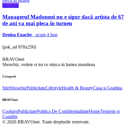
Showbiz
Managerul Madonnei nu e sigur dacă artista de 67
de ani va mai pleca în turneu
Denisa Enache
· acum 4 luni
[psk_ad 970x250]
BRAVOnet
Showbiz, vedete si tot ce misca in lumea mondena
Categorii
Stiri
Showbiz
Publicitate
Lifestyle
Health & Beauty
Casa si Gradina
BRAVOnet
Cookies
Publicitate
Politica De Confidentialitate
Home
Termeni și
Condiții
© 2026 BRAVOnet. Toate drepturile rezervate.