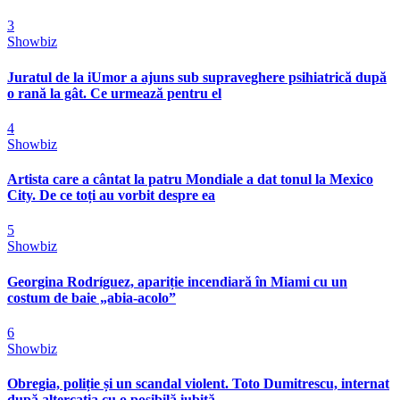
3
Showbiz
Juratul de la iUmor a ajuns sub supraveghere psihiatrică după
o rană la gât. Ce urmează pentru el
4
Showbiz
Artista care a cântat la patru Mondiale a dat tonul la Mexico
City. De ce toți au vorbit despre ea
5
Showbiz
Georgina Rodríguez, apariție incendiară în Miami cu un
costum de baie „abia-acolo”
6
Showbiz
Obregia, poliție și un scandal violent. Toto Dumitrescu, internat
după altercația cu o posibilă iubită