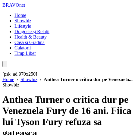
BRAVOnet
Home
Showbiz
Lifestyle
Dragoste și Relații
Health & Beauty
Casa si Gradina
Calatorii
Timp Liber
[psk_ad 970x250]
Home
›
Showbiz
›
Anthea Turner o critica dur pe Venezuela...
Showbiz
Anthea Turner o critica dur pe
Venezuela Fury de 16 ani. Fiica
lui Tyson Fury refuza sa
gateasca