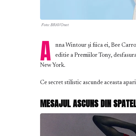
Foto: BRAVOnet
A
nna Wintour și fiica ei, Bee Carroz
editie a Premiilor Tony, desfasur
New York.
Ce secret stilistic ascunde aceasta apar
MESAJUL ASCUNS DIN SPATEL