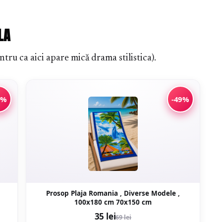
LA
tru ca aici apare mică drama stilistica).
6%
-49%
Prosop Plaja Romania , Diverse Modele ,
100x180 cm 70x150 cm
35 lei
69 lei