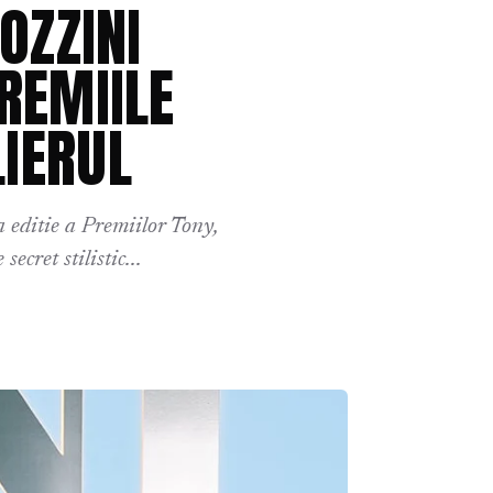
OZZINI
REMIILE
LIERUL
a editie a Premiilor Tony,
cret stilistic...