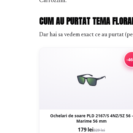
Carrozzini.”
CUM AU PURTAT TEMA FLORA
Dar hai sa vedem exact ce au purtat (pen
-4
Ochelari de soare PLD 2167/S 4NZ/5Z 56 -
Marime 56 mm
179 lei
329 lei