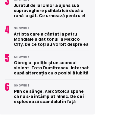
3
Juratul de la iUmor a ajuns sub
supraveghere psihiatrică după o
rană la gât. Ce urmează pentru el
4
SHOWBIZ
Artista care a cântat la patru
Mondiale a dat tonul la Mexico
City. De ce toți au vorbit despre ea
5
SHOWBIZ
Obregia, poliție și un scandal
violent. Toto Dumitrescu, internat
după altercația cu o posibilă iubită
6
SHOWBIZ
Plin de sânge, Alex Stoica spune
că nu s-a întâmplat nimic. De ce îi
explodează scandalul în față