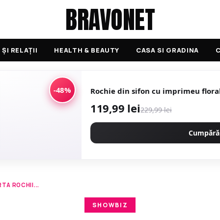
BRAVONET
ȘI RELAȚII
HEALTH & BEAUTY
CASA SI GRADINA
C
-48%
Rochie din sifon cu imprimeu flor
119,99 lei
229,99 lei
Cumpără
TA ROCHII...
SHOWBIZ