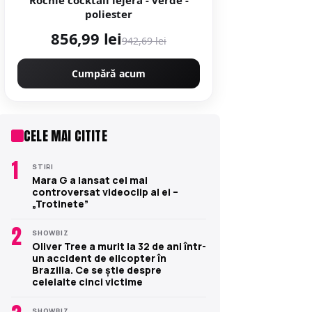
Rochie cocktail lejera - verde -
poliester
856,99 lei
942,69 lei
Cumpără acum
CELE MAI CITITE
1
STIRI
Mara G a lansat cel mai
controversat videoclip al ei –
„Trotinete”
2
SHOWBIZ
Oliver Tree a murit la 32 de ani într-
un accident de elicopter în
Brazilia. Ce se știe despre
celelalte cinci victime
SHOWBIZ