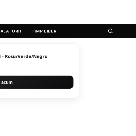
ALATORII
TIMP LIBER
al - Rosu/Verde/Negru
 acum