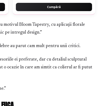
Cumpără
 motivul Bloom Tapestry, cu aplicații florale
ic pe intregul design.”
elebre au parut cam mult pentru unii critici.
soriile ei preferate, dar cu detaliul sculptural
st o ocazie în care am simtit ca colierul ar fi putut
ne.”
FIICA