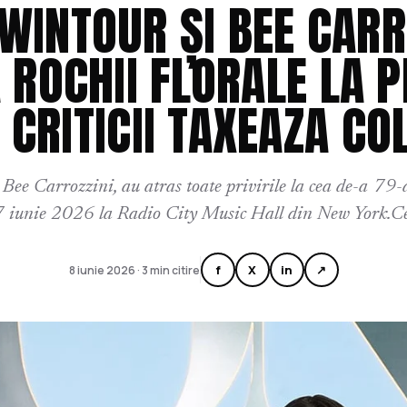
WINTOUR ȘI BEE CARR
 ROCHII FLORALE LA P
 CRITICII TAXEAZA CO
 Bee Carrozzini, au atras toate privirile la cea de-a 79-
 iunie 2026 la Radio City Music Hall din New York.Ce se
f
X
in
↗
8 iunie 2026 · 3 min citire