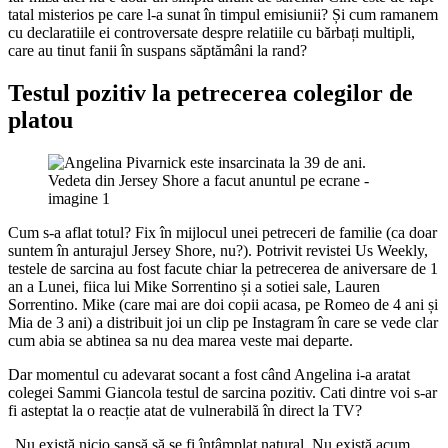
tatal misterios pe care l-a sunat în timpul emisiunii? Și cum ramanem
cu declaratiile ei controversate despre relatiile cu bărbați multipli,
care au tinut fanii în suspans săptămâni la rand?
Testul pozitiv la petrecerea colegilor de
platou
Cum s-a aflat totul? Fix în mijlocul unei petreceri de familie (ca doar
suntem în anturajul Jersey Shore, nu?). Potrivit revistei Us Weekly,
testele de sarcina au fost facute chiar la petrecerea de aniversare de 1
an a Lunei, fiica lui Mike Sorrentino și a sotiei sale, Lauren
Sorrentino. Mike (care mai are doi copii acasa, pe Romeo de 4 ani și
Mia de 3 ani) a distribuit joi un clip pe Instagram în care se vede clar
cum abia se abtinea sa nu dea marea veste mai departe.
Dar momentul cu adevarat socant a fost când Angelina i-a aratat
colegei Sammi Giancola testul de sarcina pozitiv. Cati dintre voi s-ar
fi asteptat la o reacție atat de vulnerabilă în direct la TV?
„Nu există nicio șansă să se fi întâmplat natural. Nu există acum