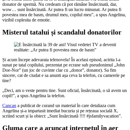
donator de spermă. Nu credeam că pot rămâne însărcinată, dar,
wow… sunt însărcinată. Ar putea fi un lucru minunat. Ar putea fi
povestea mea de basm, drumul meu, copilul meu”, a spus Angelina,
vizibil coplesita de emotie.
Misterul tatalui și scandalul donatorilor
Și acum începe adevarata telenovela! În acelasi episod, actrita l-a
sunat pe tatal copilului, prezentat pe ecrane sub pseudonimul „John
Doe-Nor” (un joc de cuvinte clar cu „donor”, donator). Sa fim
sincere, cat de ciudat e sa anunti așa ceva la telefon, cu camerele pe
tine?
„Deci, am o veste pentru tine. Sunt oficial, însărcinată, o să avem un
copil!”, a spus Angelina la telefon.
Cancan
a publicat de curand un material în care detaliaza cum
Angelina și-a impartasit imediat bucuria și pe rețeaua socială X,
scriind scurt și la obiect: „Sunt însărcinată !!!! #jsfamilyvacation”.
Gluma care a aruncat internetul în aer