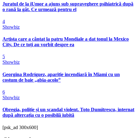
Juratul de la iUmor a ajuns sub supraveghere psihiatrică după
o rană la gât. Ce urmează pentru el
4
Showbiz
Artista care a cântat la patru Mondiale a dat tonul la Mexico
City. De ce toți au vorbit despre ea
5
Showbiz
Georgina Rodríguez, apariție incendiară în Miami cu un
costum de baie „abia-acolo”
6
Showbiz
Obregia, poliție și un scandal violent. Toto Dumitrescu, internat
după altercația cu o posibilă iubită
[psk_ad 300x600]