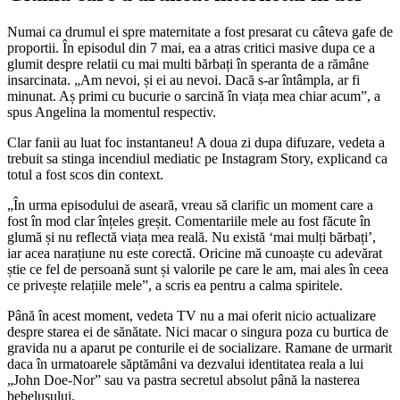
Numai ca drumul ei spre maternitate a fost presarat cu câteva gafe de
proportii. În episodul din 7 mai, ea a atras critici masive dupa ce a
glumit despre relatii cu mai multi bărbați în speranta de a rămâne
insarcinata. „Am nevoi, și ei au nevoi. Dacă s-ar întâmpla, ar fi
minunat. Aș primi cu bucurie o sarcină în viața mea chiar acum”, a
spus Angelina la momentul respectiv.
Clar fanii au luat foc instantaneu! A doua zi dupa difuzare, vedeta a
trebuit sa stinga incendiul mediatic pe Instagram Story, explicand ca
totul a fost scos din context.
„În urma episodului de aseară, vreau să clarific un moment care a
fost în mod clar înțeles greșit. Comentariile mele au fost făcute în
glumă și nu reflectă viața mea reală. Nu există ‘mai mulți bărbați’,
iar acea narațiune nu este corectă. Oricine mă cunoaște cu adevărat
știe ce fel de persoană sunt și valorile pe care le am, mai ales în ceea
ce privește relațiile mele”, a scris ea pentru a calma spiritele.
Până în acest moment, vedeta TV nu a mai oferit nicio actualizare
despre starea ei de sănătate. Nici macar o singura poza cu burtica de
gravida nu a aparut pe conturile ei de socializare. Ramane de urmarit
daca în urmatoarele săptămâni va dezvalui identitatea reala a lui
„John Doe-Nor” sau va pastra secretul absolut până la nasterea
bebelusului.