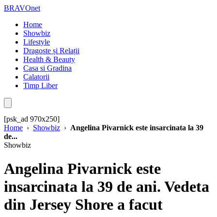
BRAVOnet
Home
Showbiz
Lifestyle
Dragoste și Relații
Health & Beauty
Casa si Gradina
Calatorii
Timp Liber
[psk_ad 970x250]
Home
›
Showbiz
›
Angelina Pivarnick este insarcinata la 39
de...
Showbiz
Angelina Pivarnick este
insarcinata la 39 de ani. Vedeta
din Jersey Shore a facut