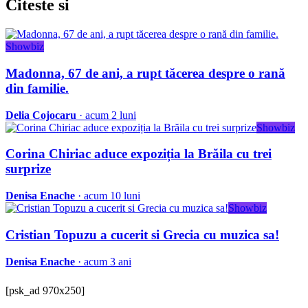
Citeste
si
Showbiz
Madonna, 67 de ani, a rupt tăcerea despre o rană
din familie.
Delia Cojocaru
· acum 2 luni
Showbiz
Corina Chiriac aduce expoziția la Brăila cu trei
surprize
Denisa Enache
· acum 10 luni
Showbiz
Cristian Topuzu a cucerit si Grecia cu muzica sa!
Denisa Enache
· acum 3 ani
[psk_ad 970x250]