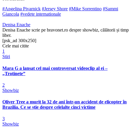
#Angelina Pivarnick
#Jersey Shore
#Mike Sorrentino
#Sammi
Giancola
#vedete internationale
Denisa Enache
Denisa Enache scrie pe bravonet.ro despre showbiz, călătorii și timp
liber.
[psk_ad 300x250]
Cele mai citite
1
Stiri
Mara G a lansat cel mai controversat videoclip al ei –
„Trotinete”
2
Showbiz
Oliver Tree a murit la 32 de ani într-un accident de elicopter în
Brazilia. Ce se știe despre celelalte cinci victime
3
Showbiz