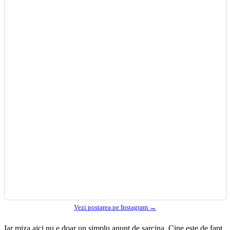
Vezi postarea pe Instagram →
Iar miza aici nu e doar un simplu anunt de sarcina. Cine este de fapt