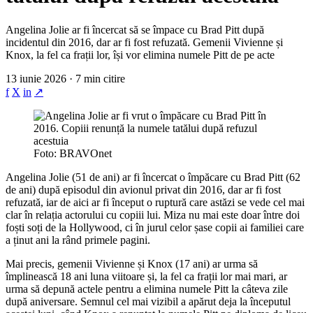
Angelina Jolie ar fi încercat să se împace cu Brad Pitt după
incidentul din 2016, dar ar fi fost refuzată. Gemenii Vivienne și
Knox, la fel ca frații lor, își vor elimina numele Pitt de pe acte
13 iunie 2026 · 7 min citire
f
X
in
↗
Foto: BRAVOnet
Angelina Jolie (51 de ani) ar fi încercat o împăcare cu Brad Pitt (62
de ani) după episodul din avionul privat din 2016, dar ar fi fost
refuzată, iar de aici ar fi început o ruptură care astăzi se vede cel mai
clar în relația actorului cu copiii lui. Miza nu mai este doar între doi
foști soți de la Hollywood, ci în jurul celor șase copii ai familiei care
a ținut ani la rând primele pagini.
Mai precis, gemenii Vivienne și Knox (17 ani) ar urma să
împlinească 18 ani luna viitoare și, la fel ca frații lor mai mari, ar
urma să depună actele pentru a elimina numele Pitt la câteva zile
după aniversare. Semnul cel mai vizibil a apărut deja la începutul