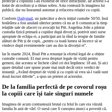
protecție a copilului l-au exonerat de orice infracțiune, iar actorul s-a
tratat de alcoolism și a rămas sobru. Asta contează în imaginea lui
publică, dar nu înseamnă automat și refacerea relației cu copiii.
Conform
Dailymail
, un judecător a decis inițial custodie 50/50, însă
hotărârea a fost anulată ulterior pentru că nu ar fi comunicat la timp
relațiile sale de afaceri cu avocații lui Pitt. Angelina Jolie a păstrat
custodia fizică primară a copiilor după divorț și, potrivit unei surse
apropiate de echipa ei, a participat ani la rând la terapie de familie
alături de Pitt și de copii, „pentru ca toată lumea să încerce să se
vindece după evenimentele care au dus la divorțul ei”.
Iar în martie 2024, Brad Pitt a renunțat la efortul legal de a obține
custodie comună. El mai avea drepturi legale de vizită pentru
gemeni, dar acestea se încheie când cei doi împlinesc 18 ani. Și aici
apare detaliul care spune poate mai mult decât orice verdict de
instanță: „Având drepturi de vizită și ca copiii să vrea să-l vadă sunt
două lucruri diferite”, a spus un prieten al actorului.
De la familia perfectă de pe covorul roșu
la copiii care își taie singuri numele
Imaginea de acum contrastează brutal cu felul în care era văzută
familia în anii de vârf. O sursă care îi cunoștea atunci a povestit că,