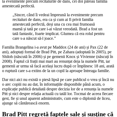
la evenimente precum recitalurile de dans, cei doi păreau familia
amestecată perfectă.
„Sincer, când îi vedeai împreună la evenimente precum
recitaluri de dans, era ca și cum ai fi privit familia
amestecată perfectă, deși una cu cea mai frumoasă
mamă și tată pe care i-ai văzut vreodată. Brad a fost un
tată fantastic, foarte implicat. Glumea că era rolul pentru
care s-a născut să-l joace.”
Familia Brangelina i-a avut pe Maddox (24 de ani) și Pax (22 de
ani), adoptați formal de Brad Pitt, pe Zahara (adoptată în 2005), pe
Shiloh (născută în 2006) și pe gemenii Knox și Vivienne (născuți în
2008). Faptul că frații mai mari au renunțat deja la numele Pitt, iar
gemenii ar urma să facă același lucru după ce împlinesc 18 ani, arată
o ruptură care s-a extins de la un copil la aproape întreaga familie.
Dar nici aici nu există o piesă lipsă pe care publicul o vrea și încă nu
o are: copiii nu au dat, în informațiile disponibile până acum, o
explicație publică detaliată despre decizia lor de a renunța la numele
Pitt și nici despre relația actuală cu tatăl lor. Tocmai de aceea fiecare
gest, fie și unul aparent administrativ, cum este o diplomă de liceu,
ajunge să cântărească enorm.
Brad Pitt regretă faptele sale și susține că