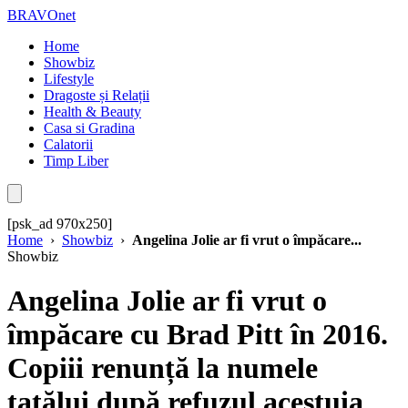
BRAVOnet
Home
Showbiz
Lifestyle
Dragoste și Relații
Health & Beauty
Casa si Gradina
Calatorii
Timp Liber
[psk_ad 970x250]
Home
›
Showbiz
›
Angelina Jolie ar fi vrut o împăcare...
Showbiz
Angelina Jolie ar fi vrut o
împăcare cu Brad Pitt în 2016.
Copiii renunță la numele
tatălui după refuzul acestuia