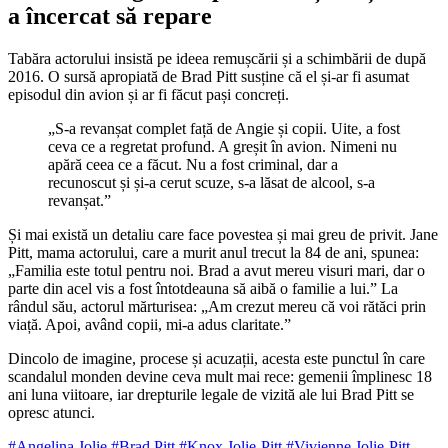
a încercat să repare
Tabăra actorului insistă pe ideea remușcării și a schimbării de după
2016. O sursă apropiată de Brad Pitt susține că el și-ar fi asumat
episodul din avion și ar fi făcut pași concreți.
„S-a revanșat complet față de Angie și copii. Uite, a fost
ceva ce a regretat profund. A greșit în avion. Nimeni nu
apără ceea ce a făcut. Nu a fost criminal, dar a
recunoscut și și-a cerut scuze, s-a lăsat de alcool, s-a
revanșat.”
Și mai există un detaliu care face povestea și mai greu de privit. Jane
Pitt, mama actorului, care a murit anul trecut la 84 de ani, spunea:
„Familia este totul pentru noi. Brad a avut mereu visuri mari, dar o
parte din acel vis a fost întotdeauna să aibă o familie a lui.” La
rândul său, actorul mărturisea: „Am crezut mereu că voi rătăci prin
viață. Apoi, având copii, mi-a adus claritate.”
Dincolo de imagine, procese și acuzații, acesta este punctul în care
scandalul monden devine ceva mult mai rece: gemenii împlinesc 18
ani luna viitoare, iar drepturile legale de vizită ale lui Brad Pitt se
opresc atunci.
#Angelina Jolie
#Brad Pitt
#Knox Jolie-Pitt
#Vivienne Jolie-Pitt