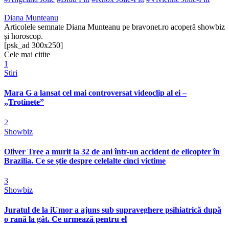
Diana Munteanu
Articolele semnate Diana Munteanu pe bravonet.ro acoperă showbiz
și horoscop.
[psk_ad 300x250]
Cele mai citite
1
Stiri
Mara G a lansat cel mai controversat videoclip al ei –
„Trotinete”
2
Showbiz
Oliver Tree a murit la 32 de ani într-un accident de elicopter în
Brazilia. Ce se știe despre celelalte cinci victime
3
Showbiz
Juratul de la iUmor a ajuns sub supraveghere psihiatrică după
o rană la gât. Ce urmează pentru el