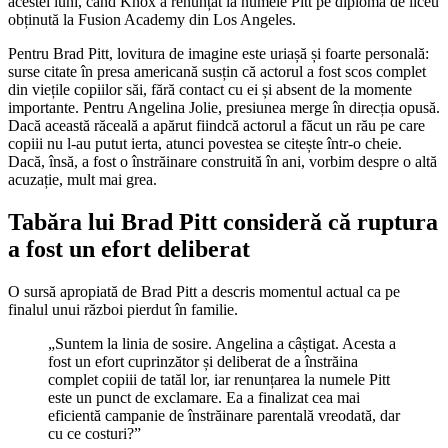
acestei luni, când Knox a renunțat la numele Pitt pe diploma de liceu
obținută la Fusion Academy din Los Angeles.
Pentru Brad Pitt, lovitura de imagine este uriașă și foarte personală:
surse citate în presa americană susțin că actorul a fost scos complet
din viețile copiilor săi, fără contact cu ei și absent de la momente
importante. Pentru Angelina Jolie, presiunea merge în direcția opusă.
Dacă această răceală a apărut fiindcă actorul a făcut un rău pe care
copiii nu l-au putut ierta, atunci povestea se citește într-o cheie.
Dacă, însă, a fost o înstrăinare construită în ani, vorbim despre o altă
acuzație, mult mai grea.
Tabăra lui Brad Pitt consideră că ruptura
a fost un efort deliberat
O sursă apropiată de Brad Pitt a descris momentul actual ca pe
finalul unui război pierdut în familie.
„Suntem la linia de sosire. Angelina a câștigat. Acesta a
fost un efort cuprinzător și deliberat de a înstrăina
complet copiii de tatăl lor, iar renunțarea la numele Pitt
este un punct de exclamare. Ea a finalizat cea mai
eficientă campanie de înstrăinare parentală vreodată, dar
cu ce costuri?”