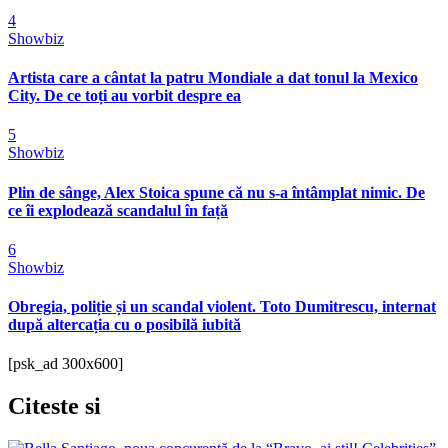
4
Showbiz
Artista care a cântat la patru Mondiale a dat tonul la Mexico
City. De ce toți au vorbit despre ea
5
Showbiz
Plin de sânge, Alex Stoica spune că nu s-a întâmplat nimic. De
ce îi explodează scandalul în față
6
Showbiz
Obregia, poliție și un scandal violent. Toto Dumitrescu, internat
după altercația cu o posibilă iubită
[psk_ad 300x600]
Citeste
si