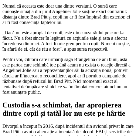
Numai că aceasta este doar una dintre versiuni. O sursă care
cunoaște situația din jurul Angelinei Jolie susține exact contrariul:
distanța dintre Brad Pitt și copii nu ar fi fost împinsă din exterior, ci
ar fi fost consecința faptelor lui.
„Dacă nu este apropiat de copii, este din cauza răului pe care l-a
făcut. Nu a fost sincer în legătură cu acțiunile sale și asta a afectat
încrederea dintre ei. A fost foarte greu pentru copii. Nimeni nu știe,
în afară de ei, cât de rău a fost”, a spus sursa respectivă.
Pentru voi, cititorii care urmăriți saga Brangelina de ani buni, asta
este partea care schimbă tot: până acum nu exista o reacție directă a
Angelinei Jolie sau a reprezentanților săi la acuzația nouă, potrivit
căreia ar fi încercat o reconciliere, apoi ar fi pornit o campanie de
răzbunare după refuzul lui Brad Pitt. Nici momentul exact al
tentativei de împăcare și nici ce s-a întâmplat concret atunci nu au
fost anunțate public.
Custodia s-a schimbat, dar apropierea
dintre copii și tatăl lor nu este pe hârtie
Divorțul a început în 2016, după incidentul din avionul privat în care
Brad Pitt a avut o altercație alimentată de alcool. FBI și serviciile de