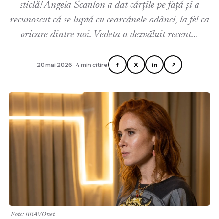
sticlă! Angela Scanlon a dat cărțile pe față și a
recunoscut că se luptă cu cearcănele adânci, la fel ca
oricare dintre noi. Vedeta a dezvăluit recent...
f
X
in
↗
20 mai 2026 · 4 min citire
Foto: BRAVOnet