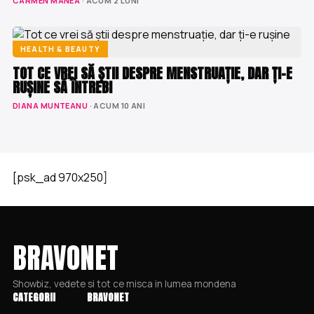
CARMEN MANEA
· ACUM 2 LUNI
HEALTH & BEAUTY
TOT CE VREI SĂ ȘTII DESPRE MENSTRUAȚIE, DAR ȚI-E
RUȘINE SĂ ÎNTREBI
DIANA MUNTEANU
· ACUM 10 ANI
[psk_ad 970x250]
BRAVONET
Showbiz, vedete si tot ce misca in lumea mondena
CATEGORII
BRAVONET