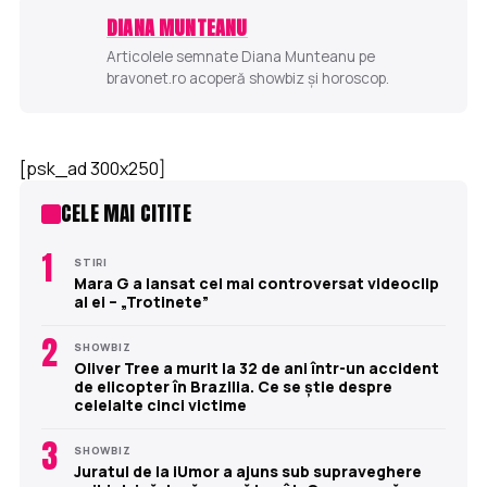
DIANA MUNTEANU
Articolele semnate Diana Munteanu pe
bravonet.ro acoperă showbiz și horoscop.
[psk_ad 300x250]
CELE MAI CITITE
1
STIRI
Mara G a lansat cel mai controversat videoclip
al ei – „Trotinete”
2
SHOWBIZ
Oliver Tree a murit la 32 de ani într-un accident
de elicopter în Brazilia. Ce se știe despre
celelalte cinci victime
3
SHOWBIZ
Juratul de la iUmor a ajuns sub supraveghere