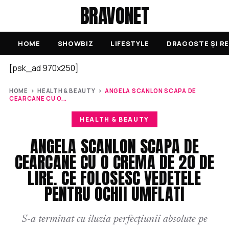
BRAVONET
HOME
SHOWBIZ
LIFESTYLE
DRAGOSTE ȘI RE
[psk_ad 970x250]
HOME
›
HEALTH & BEAUTY
›
ANGELA SCANLON SCAPA DE
CEARCANE CU O...
HEALTH & BEAUTY
ANGELA SCANLON SCAPA DE
CEARCANE CU O CREMA DE 20 DE
LIRE. CE FOLOSESC VEDETELE
PENTRU OCHII UMFLATI
S-a terminat cu iluzia perfecțiunii absolute pe