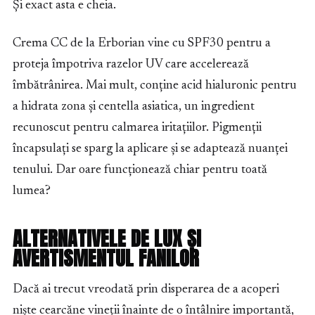
Și exact asta e cheia.
Crema CC de la Erborian vine cu SPF30 pentru a
proteja împotriva razelor UV care accelerează
îmbătrânirea. Mai mult, conține acid hialuronic pentru
a hidrata zona și centella asiatica, un ingredient
recunoscut pentru calmarea iritațiilor. Pigmenții
încapsulați se sparg la aplicare și se adaptează nuanței
tenului. Dar oare funcționează chiar pentru toată
lumea?
ALTERNATIVELE DE LUX ȘI
AVERTISMENTUL FANILOR
Dacă ai trecut vreodată prin disperarea de a acoperi
niște cearcăne vineții înainte de o întâlnire importantă,