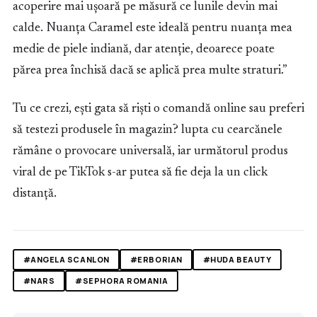
acoperire mai ușoară pe măsură ce lunile devin mai
calde. Nuanța Caramel este ideală pentru nuanța mea
medie de piele indiană, dar atenție, deoarece poate
părea prea închisă dacă se aplică prea multe straturi.”
Tu ce crezi, ești gata să riști o comandă online sau preferi
să testezi produsele în magazin? lupta cu cearcănele
rămâne o provocare universală, iar următorul produs
viral de pe TikTok s-ar putea să fie deja la un click
distanță.
#ANGELA SCANLON
#ERBORIAN
#HUDA BEAUTY
#NARS
#SEPHORA ROMANIA