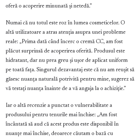
oferă o acoperire minunată și netedă.”
Numai că nu totul este roz în lumea cosmeticelor. O
altă utilizatoare a atras atenția asupra unei probleme
reale: „Prima dată când încerc o cremă CC, am fost
plăcut surprinsă de acoperirea oferită. Produsul este
hidratant, dar nu prea greu și ușor de aplicat uniform
pe toată fața. Singurul dezavantaj este că nu am reușit să
găsesc nuanța naturală potrivită pentru mine, sugerez să
vă testați nuanța înainte de a vă angaja la o achiziție.”
Iar o altă recenzie a punctat o vulnerabilitate a
produsului pentru tenurile mai închise: „Am fost
încântată să aud că acest produs este disponibil în
nuanțe mai închise, deoarece căutam o bază cu