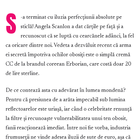
S
-a terminat cu iluzia perfecțiunii absolute pe
sticlă! Angela Scanlon a dat cărțile pe față și a
recunoscut că se luptă cu cearcănele adânci, la fel
ca oricare dintre noi. Vedeta a dezvăluit recent că arma
ei secretă împotriva ochilor obosiți este o simplă cremă
CC de la brandul coreean Erborian, care costă doar 20
de lire sterline.
De ce contează asta cu adevărat în lumea mondenă?
Pentru că presiunea de a arăta impecabil sub lumina
reflectoarelor este uriașă, iar când o celebritate renunță
la filtre și recunoaște vulnerabilitatea unui ten obosit,
fanii reacționează imediat. Între noi fie vorba, industria
frumuseții ne vinde adesea iluzii de sute de euro, așa că