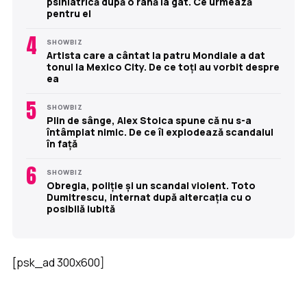
psihiatrică după o rană la gât. Ce urmează
pentru el
4
SHOWBIZ
Artista care a cântat la patru Mondiale a dat
tonul la Mexico City. De ce toți au vorbit despre
ea
5
SHOWBIZ
Plin de sânge, Alex Stoica spune că nu s-a
întâmplat nimic. De ce îi explodează scandalul
în față
6
SHOWBIZ
Obregia, poliție și un scandal violent. Toto
Dumitrescu, internat după altercația cu o
posibilă iubită
[psk_ad 300x600]