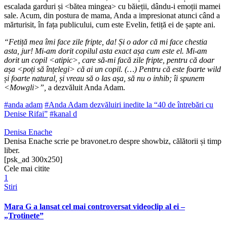
escalada garduri și <bătea mingea> cu băieții, dându-i emoții mamei
sale. Acum, din postura de mama, Anda a impresionat atunci când a
mărturisit, în fața publicului, cum este Evelin, fetiță ei de șapte ani.
“Fetiță mea îmi face zile fripte, da! Și o ador că mi face chestia
asta, jur! Mi-am dorit copilul asta exact așa cum este el. Mi-am
dorit un copil <atipic>, care să-mi facă zile fripte, pentru că doar
așa <poți să înțelegi> că ai un copil. (…) Pentru că este foarte wild
și foarte natural, și vreau să o las așa, să nu o inhib; îi spunem
<Mowgli>”,
a dezvăluit Anda Adam.
#anda adam
#Anda Adam dezvăluiri inedite la “40 de întrebări cu
Denise Rifai”
#kanal d
Denisa Enache
Denisa Enache scrie pe bravonet.ro despre showbiz, călătorii și timp
liber.
[psk_ad 300x250]
Cele mai citite
1
Stiri
Mara G a lansat cel mai controversat videoclip al ei –
„Trotinete”