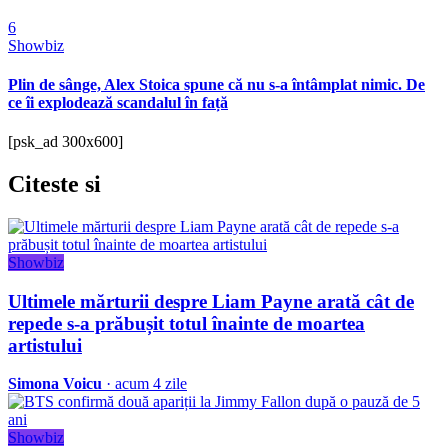
6
Showbiz
Plin de sânge, Alex Stoica spune că nu s-a întâmplat nimic. De
ce îi explodează scandalul în față
[psk_ad 300x600]
Citeste
si
Showbiz
Ultimele mărturii despre Liam Payne arată cât de
repede s-a prăbușit totul înainte de moartea
artistului
Simona Voicu
· acum 4 zile
Showbiz