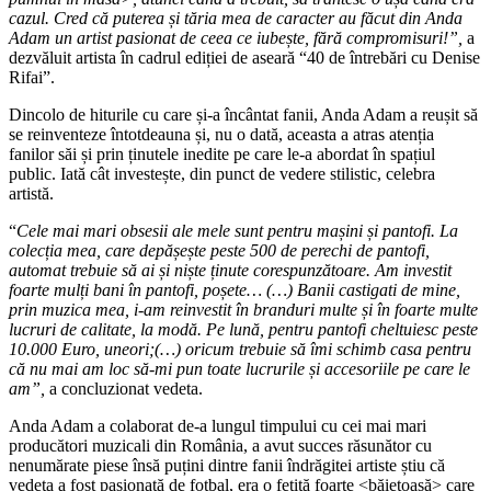
cazul. Cred că puterea și tăria mea de caracter au făcut din Anda
Adam un artist pasionat de ceea ce iubește, fără compromisuri!”,
a
dezvăluit artista în cadrul ediției de aseară “40 de întrebări cu Denise
Rifai”.
Dincolo de hiturile cu care și-a încântat fanii, Anda Adam a reușit să
se reinventeze întotdeauna și, nu o dată, aceasta a atras atenția
fanilor săi și prin ținutele inedite pe care le-a abordat în spațiul
public. Iată cât investește, din punct de vedere stilistic, celebra
artistă.
“
Cele mai mari obsesii ale mele sunt pentru mașini și pantofi. La
colecția mea, care depășește peste 500 de perechi de pantofi,
automat trebuie să ai și niște ținute corespunzătoare. Am investit
foarte mulți bani în pantofi, poșete… (…) Banii castigati de mine,
prin muzica mea, i-am reinvestit în branduri multe și în foarte multe
lucruri de calitate, la modă. Pe lună, pentru pantofi cheltuiesc peste
10.000 Euro, uneori;(…) oricum trebuie să îmi schimb casa pentru
că nu mai am loc să-mi pun toate lucrurile și accesoriile pe care le
am”,
a concluzionat vedeta.
Anda Adam a colaborat de-a lungul timpului cu cei mai mari
producători muzicali din România, a avut succes răsunător cu
nenumărate piese însă puțini dintre fanii îndrăgitei artiste știu că
vedeta a fost pasionată de fotbal, era o fetiță foarte <băiețoasă> care