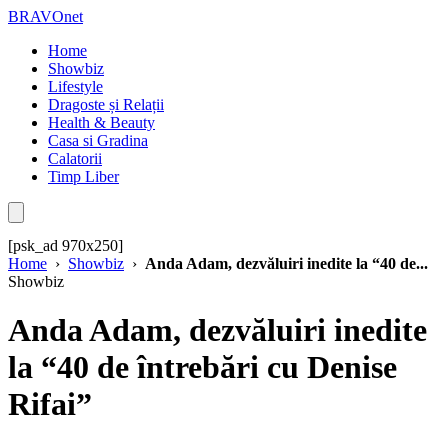
BRAVOnet
Home
Showbiz
Lifestyle
Dragoste și Relații
Health & Beauty
Casa si Gradina
Calatorii
Timp Liber
[psk_ad 970x250]
Home
›
Showbiz
›
Anda Adam, dezvăluiri inedite la “40 de...
Showbiz
Anda Adam, dezvăluiri inedite
la “40 de întrebări cu Denise
Rifai”