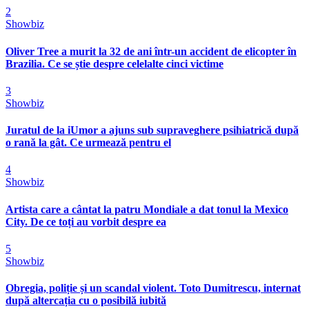
2
Showbiz
Oliver Tree a murit la 32 de ani într-un accident de elicopter în
Brazilia. Ce se știe despre celelalte cinci victime
3
Showbiz
Juratul de la iUmor a ajuns sub supraveghere psihiatrică după
o rană la gât. Ce urmează pentru el
4
Showbiz
Artista care a cântat la patru Mondiale a dat tonul la Mexico
City. De ce toți au vorbit despre ea
5
Showbiz
Obregia, poliție și un scandal violent. Toto Dumitrescu, internat
după altercația cu o posibilă iubită