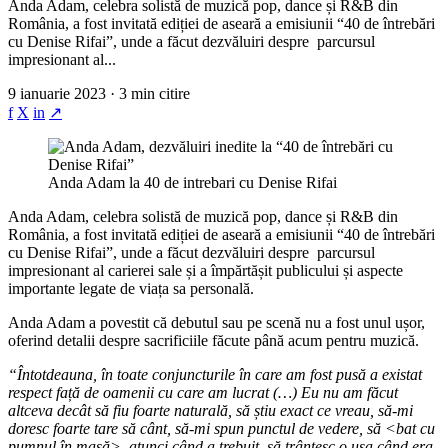
Anda Adam, celebra solistă de muzică pop, dance și R&B din
România, a fost invitată ediției de aseară a emisiunii “40 de întrebări
cu Denise Rifai”, unde a făcut dezvăluiri despre parcursul
impresionant al...
9 ianuarie 2023 · 3 min citire
f
X
in
↗
Anda Adam la 40 de intrebari cu Denise Rifai
Anda Adam, celebra solistă de muzică pop, dance și R&B din
România, a fost invitată ediției de aseară a emisiunii “40 de întrebări
cu Denise Rifai”, unde a făcut dezvăluiri despre parcursul
impresionant al carierei sale și a împărtășit publicului și aspecte
importante legate de viața sa personală.
Anda Adam a povestit că debutul sau pe scenă nu a fost unul ușor,
oferind detalii despre sacrificiile făcute până acum pentru muzică.
“Întotdeauna, în toate conjuncturile în care am fost pusă a existat
respect față de oamenii cu care am lucrat (…) Eu nu am făcut
altceva decât să fiu foarte naturală, să știu exact ce vreau, să-mi
doresc foarte tare să cânt, să-mi spun punctul de vedere, să <bat cu
pumnul în masă>, atunci când a trebuit, să trântesc o ușa când era