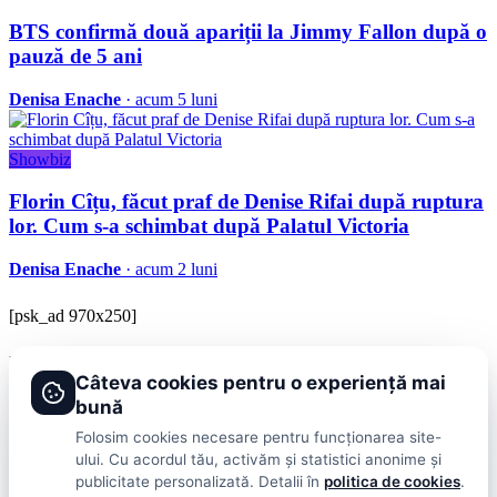
BTS confirmă două apariții la Jimmy Fallon după o
pauză de 5 ani
Denisa Enache
· acum 5 luni
Showbiz
Florin Cîțu, făcut praf de Denise Rifai după ruptura
lor. Cum s-a schimbat după Palatul Victoria
Denisa Enache
· acum 2 luni
[psk_ad 970x250]
BRAVOnet
Câteva cookies pentru o experiență mai
Showbiz, vedete si tot ce misca in lumea mondena
bună
Categorii
Folosim cookies necesare pentru funcționarea site-
ului. Cu acordul tău, activăm și statistici anonime și
Stiri
Showbiz
Publicitate
Lifestyle
Health & Beauty
Casa si Gradina
publicitate personalizată. Detalii în
politica de cookies
.