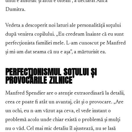
unul e austriac și altul e oltean”, a declarat Anca
Dumitra.
Vedeta a descoperit noi laturi ale personalității soțului
după venirea copilului. „Eu credeam înainte că eu sunt
perfecționista familiei mele. L-am cunoscut pe Manfred
și mi-am dat seama că nu e așa”, a mărturisit ea.
PERFECȚIONISMUL SOȚULUI ȘI
PROVOCĂRILE ZILNICE
Manfred Spendier are o atenție extraordinară la detalii,
ceea ce poate fi atât un avantaj, cât și o provocare. „Are
un ochi, eu n-am văzut așa ceva, el vede instant o
problemă acolo unde chiar există o problemă și mulți
nu o văd. Cel mai mic detaliu îl ajustează, nu se lasă