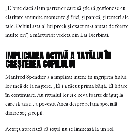
„E bine dacă ai un partener care să știe să gestioneze cu
claritate anumite momente și frici, și panică, și temeri ale
tale. Ochiul ăsta al lui precis și exact m-a ajutat de foarte
multe ori”, a mărturisit vedeta din Las Fierbinți.
IMPLICAREA ACTIVĂ A TATĂLUI ÎN
CREȘTEREA COPILULUI
Manfred Spendier s-a implicat intens în îngrijirea fiului
lor încă de la naștere. „El i-a făcut prima băiță. El îi face
în continuare. Au ritualul lor și e ceva foarte drăguț la
care să asiști”, a povestit Anca despre relația specială
dintre soț și copil.
Actrița apreciază că soțul nu se limitează la un rol