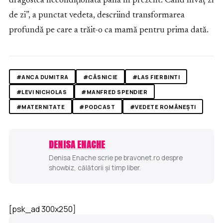
dragostea necondiționată până în prezent. Când învăț zi
de zi”, a punctat vedeta, descriind transformarea
profundă pe care a trăit-o ca mamă pentru prima dată.
#ANCA DUMITRA
#CĂSNICIE
#LAS FIERBINTI
#LEVI NICHOLAS
#MANFRED SPENDIER
#MATERNITATE
#PODCAST
#VEDETE ROMÂNEȘTI
DENISA ENACHE
Denisa Enache scrie pe bravonet.ro despre
showbiz, călătorii și timp liber.
[psk_ad 300x250]