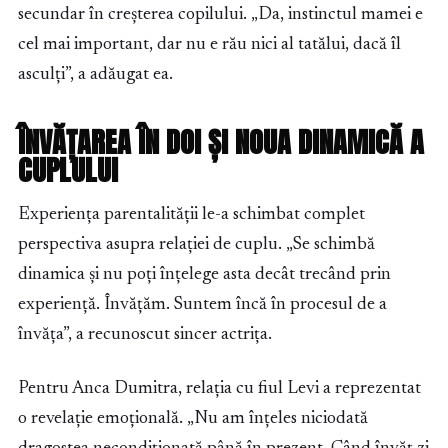
secundar în creșterea copilului. „Da, instinctul mamei e
cel mai important, dar nu e rău nici al tatălui, dacă îl
asculți”, a adăugat ea.
ÎNVĂȚAREA ÎN DOI ȘI NOUA DINAMICĂ A
CUPLULUI
Experiența parentalității le-a schimbat complet
perspectiva asupra relației de cuplu. „Se schimbă
dinamica și nu poți înțelege asta decât trecând prin
experiență. Învățăm. Suntem încă în procesul de a
învăța”, a recunoscut sincer actrița.
Pentru Anca Dumitra, relația cu fiul Levi a reprezentat
o revelație emoțională. „Nu am înțeles niciodată