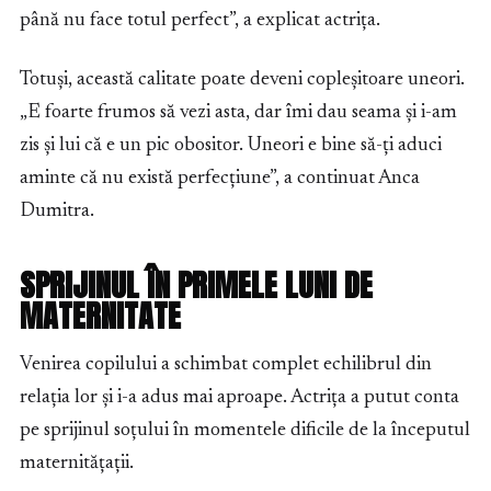
până nu face totul perfect”, a explicat actrița.
Totuși, această calitate poate deveni copleșitoare uneori.
„E foarte frumos să vezi asta, dar îmi dau seama și i-am
zis și lui că e un pic obositor. Uneori e bine să-ți aduci
aminte că nu există perfecțiune”, a continuat Anca
Dumitra.
SPRIJINUL ÎN PRIMELE LUNI DE
MATERNITATE
Venirea copilului a schimbat complet echilibrul din
relația lor și i-a adus mai aproape. Actrița a putut conta
pe sprijinul soțului în momentele dificile de la începutul
maternitățații.