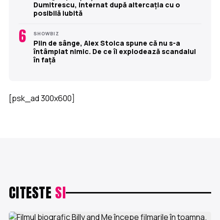
Dumitrescu, internat după altercația cu o
posibilă iubită
6
SHOWBIZ
Plin de sânge, Alex Stoica spune că nu s-a
întâmplat nimic. De ce îi explodează scandalul
în față
[psk_ad 300x600]
CITESTE
SI