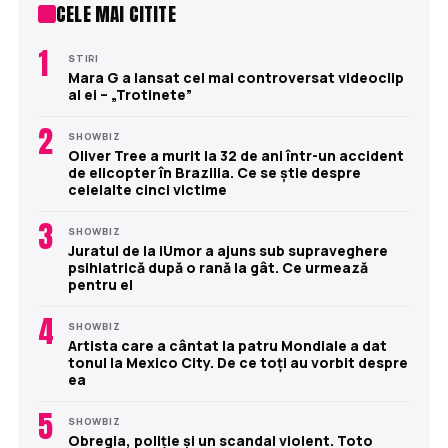
CELE MAI CITITE
1
STIRI
Mara G a lansat cel mai controversat videoclip
al ei – „Trotinete”
2
SHOWBIZ
Oliver Tree a murit la 32 de ani într-un accident
de elicopter în Brazilia. Ce se știe despre
celelalte cinci victime
3
SHOWBIZ
Juratul de la iUmor a ajuns sub supraveghere
psihiatrică după o rană la gât. Ce urmează
pentru el
4
SHOWBIZ
Artista care a cântat la patru Mondiale a dat
tonul la Mexico City. De ce toți au vorbit despre
ea
5
SHOWBIZ
Obregia, poliție și un scandal violent. Toto