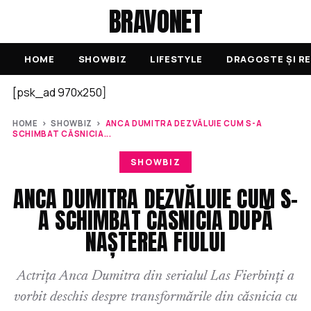
BRAVONET
HOME
SHOWBIZ
LIFESTYLE
DRAGOSTE ȘI RE
[psk_ad 970x250]
HOME
›
SHOWBIZ
›
ANCA DUMITRA DEZVĂLUIE CUM S-A
SCHIMBAT CĂSNICIA...
SHOWBIZ
ANCA DUMITRA DEZVĂLUIE CUM S-
A SCHIMBAT CĂSNICIA DUPĂ
NAȘTEREA FIULUI
Actrița Anca Dumitra din serialul Las Fierbinți a
vorbit deschis despre transformările din căsnicia cu