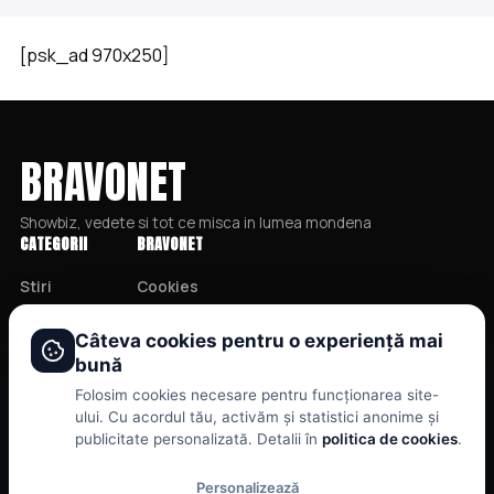
[psk_ad 970x250]
BRAVONET
Showbiz, vedete si tot ce misca in lumea mondena
CATEGORII
BRAVONET
Stiri
Cookies
Showbiz
Publicitate
Câteva cookies pentru o experiență mai
Publicitate
Politica De Confidentialitate
bună
Lifestyle
Home
Folosim cookies necesare pentru funcționarea site-
Health & Beauty
Termeni și Condiții
ului. Cu acordul tău, activăm și statistici anonime și
publicitate personalizată. Detalii în
politica de cookies
.
Casa si Gradina
Personalizează