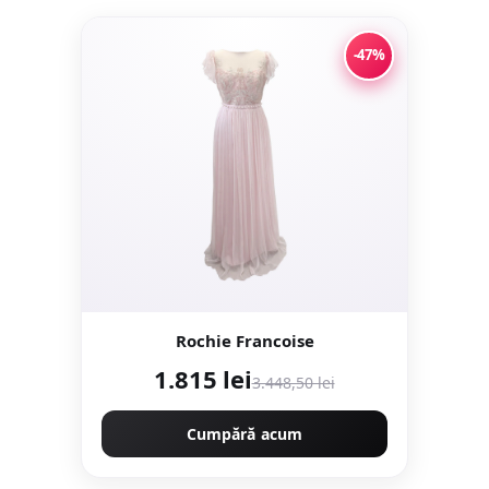
-47%
Rochie Francoise
1.815 lei
3.448,50 lei
Cumpără acum