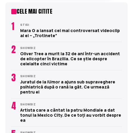
CELE MAI CITITE
1
STIRI
Mara G a lansat cel mai controversat videoclip
al ei – „Trotinete”
2
SHOWBIZ
Oliver Tree a murit la 32 de ani într-un accident
de elicopter în Brazilia. Ce se știe despre
celelalte cinci victime
3
SHOWBIZ
Juratul de la iUmor a ajuns sub supraveghere
psihiatrică după o rană la gât. Ce urmează
pentru el
4
SHOWBIZ
Artista care a cântat la patru Mondiale a dat
tonul la Mexico City. De ce toți au vorbit despre
ea
SHOWBIZ