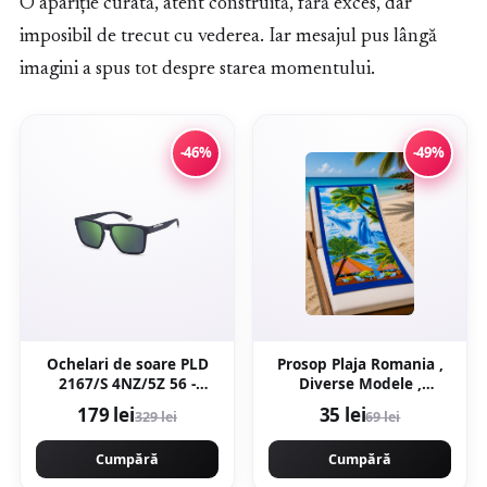
O apariție curată, atent construită, fără exces, dar
imposibil de trecut cu vederea. Iar mesajul pus lângă
imagini a spus tot despre starea momentului.
-46%
-49%
Ochelari de soare PLD
Prosop Plaja Romania ,
2167/S 4NZ/5Z 56 -
Diverse Modele ,
Marime 56 mm
100x180 cm 70x150 cm
179 lei
35 lei
329 lei
69 lei
Cumpără
Cumpără