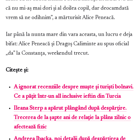
că nu mi-aș mai dori și al doilea copil, dar deocamdată
vrem să ne odihnim”, a mărturisit Alice Peneacă.
Iar până la nunta mare din vara aceasta, un lucru e deja
bifat: Alice Peneacă și Dragoș Caliminte au spus oficial
„da” la Constanța, weekendul trecut.
Citește și:
A ignorat recenziile despre muște și turiști bolnavi.
Ce a pățit într-un all inclusive ieftin din Turcia
Ileana Sterp a apărut plângând după despărțire.
Trecerea de la șapte ani de relație la plâns zilnic o
afectează fizic
Andreea Ibacka, noi detalii după despărțirea de