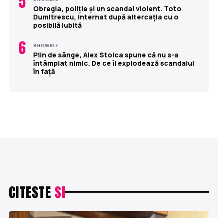
5
Obregia, poliție și un scandal violent. Toto
Dumitrescu, internat după altercația cu o
posibilă iubită
6
SHOWBIZ
Plin de sânge, Alex Stoica spune că nu s-a
întâmplat nimic. De ce îi explodează scandalul
în față
CITESTE
SI