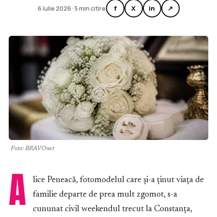
f
X
in
↗
6 iulie 2026 · 5 min citire
Foto: BRAVOnet
A
lice Peneacă, fotomodelul care și-a ținut viața de
familie departe de prea mult zgomot, s-a
cununat civil weekendul trecut la Constanța,