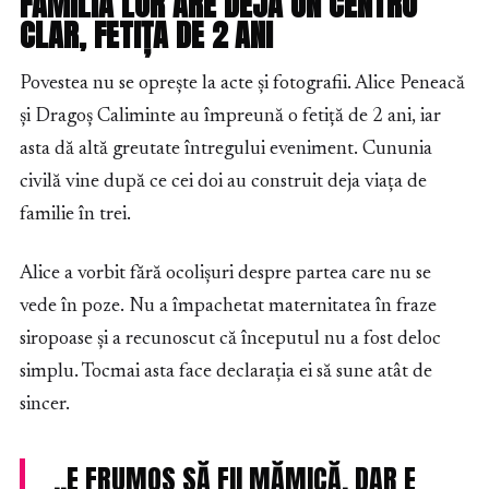
FAMILIA LOR ARE DEJA UN CENTRU
CLAR, FETIȚA DE 2 ANI
Povestea nu se oprește la acte și fotografii. Alice Peneacă
și Dragoș Caliminte au împreună o fetiță de 2 ani, iar
asta dă altă greutate întregului eveniment. Cununia
civilă vine după ce cei doi au construit deja viața de
familie în trei.
Alice a vorbit fără ocolișuri despre partea care nu se
vede în poze. Nu a împachetat maternitatea în fraze
siropoase și a recunoscut că începutul nu a fost deloc
simplu. Tocmai asta face declarația ei să sune atât de
sincer.
„E FRUMOS SĂ FII MĂMICĂ, DAR E