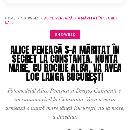
HOME
›
SHOWBIZ
›
ALICE PENEACĂ S-A MĂRITAT ÎN SECRET
LA...
SHOWBIZ
ALICE PENEACĂ S-A MĂRITAT ÎN
SECRET LA CONSTANȚA. NUNTA
MARE, CU ROCHIE ALBĂ, VA AVEA
LOC LÂNGĂ BUCUREȘTI
Fotomodelul Alice Peneacă și Dragoș Caliminte s-
au cununat civil la Constanța. Vara aceasta
urmează o nuntă mare lângă București, nu la mare,
a dezvăluit