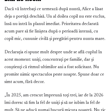
Dacă vă întrebați ce urmează după nuntă, Alice a lăsat
deja o portiță deschisă. Un al doilea copil nu este exclus,
însă nu intră în planul imediat. Prioritatea declarată
acum pare să fie liniștea după o perioadă intensă, cu
copil mic, cununie civilă și pregătiri pentru nunta mare.
Declarația ei spune mult despre unde se află cuplul în
acest moment: uniți, concentrați pe familie, dar și
conștienți că ritmul ultimilor ani a fost solicitant. Nu
promite nimic spectaculos peste noapte. Spune doar ce
simt acum, fără decor.
„În 2025, am crescut împreună toți trei, iar de la 2026
îmi doresc să fim la fel de uniți și să ne iubim la fel de
mult. Să ne aducă numai bucurii micuța noastră. Nu zic