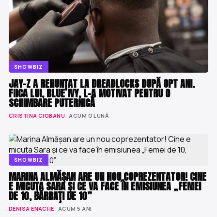
SHOWBIZ
JAY-Z A RENUNȚAT LA DREADLOCKS DUPĂ OPT ANI.
FIICA LUI, BLUE IVY, L-A MOTIVAT PENTRU O
SCHIMBARE PUTERNICĂ
CRISTINA CIOBANU
· ACUM O LUNĂ
SHOWBIZ
MARINA ALMĂŞAN ARE UN NOU COPREZENTATOR! CINE
E MICUŢA SARA ŞI CE VA FACE ÎN EMISIUNEA „FEMEI
DE 10, BĂRBAŢI DE 10”
DENISA ENACHE
· ACUM 5 ANI