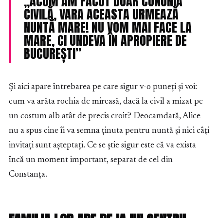
„ACUM AM FĂCUT DOAR CUNUNIA
CIVILĂ, VARA ACEASTA URMEAZĂ
NUNTĂ MARE! NU VOM MAI FACE LA
MARE, CI UNDEVA ÎN APROPIERE DE
BUCUREȘTI”
Și aici apare întrebarea pe care sigur v-o puneți și voi:
cum va arăta rochia de mireasă, dacă la civil a mizat pe
un costum alb atât de precis croit? Deocamdată, Alice
nu a spus cine îi va semna ținuta pentru nuntă și nici câți
invitați sunt așteptați. Ce se știe sigur este că va exista
încă un moment important, separat de cel din
Constanța.