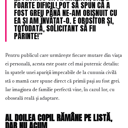
FOARTE DIFICIL! POT SĂ SPUN CĂ A
FOST GREU PÂNĂ NE-AM OBIȘNUIT CU
EA ȘI AM ÎNVĂȚAT-O. E OBOSITOR ȘI,
TOTODATĂ, SOLICITANT SĂ FII
PĂRINTE!”
Pentru publicul care urmărește fiecare mutare din viața
ei personală, acesta este poate cel mai puternic detaliu:
în spatele unei apariții impecabile de la cununia civilă
stă o mamă care spune direct că primii pași au fost grei.
Iar imaginea de familie perfectă vine, în cazul lor, cu
oboseală reală și adaptare.
AL DOILEA COPIL RĂMÂNE PE LISTĂ,
DAR NU ACUM