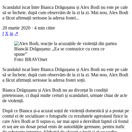
Scandalul iscat între Bianca Drăgușanu și Alex Bodi nu este pe cale
să se încheie, după cum observăm de la zi la zi. Mai nou, Alex Bodi
a făcut afirmații serioase la adresa fostei...
20 martie 2020 · 4 min citire
f
X
in
↗
Foto: BRAVOnet
Scandalul iscat între Bianca Drăgușanu și Alex Bodi nu este pe cale
să se încheie, după cum observăm de la zi la zi. Mai nou, Alex Bodi
a făcut afirmații serioase la adresa fostei soții.
Bianca Drăgușanu și Alex Bodi nu au divorțat în condiții
prietenoase, ci după multe certuri și scandaluri, urmate chiar de acte
de violență.
După ce Bianca și-a acuzat soțul de violență domestică și a postat pe
contul ei de socializare o fotografie cu rezultatele agresiunii fizice la
care Alex Bodi ar fi supus-o, iar mai apoi a dezvăluit faptul că fostul
ei soț are un dosar penal emis de autoritățile germane, pentru trafic
de substanțe interzise, bărbatul de afaceri a lovit și el cu vorbe,