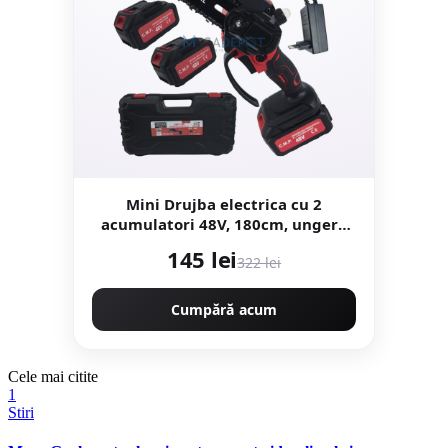
Mini Drujba electrica cu 2
acumulatori 48V, 180cm, ungere
lant, valiza transport, Campion
145 lei
322 lei
CMP1798
Cumpără acum
Cele mai citite
1
Stiri