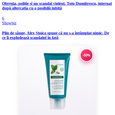
Obregia, poliție și un scandal violent. Toto Dumitrescu, internat
după altercația cu o posibilă iubită
6
Showbiz
Plin de sânge, Alex Stoica spune că nu s-a întâmplat nimic. De
ce îi explodează scandalul în față
-50%