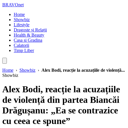
BRAVOnet
Home
Showbiz
Lifestyle
Dragoste și Relații
Health & Beauty
Casa si Gradina
Calatorii
Timp Liber
Home
›
Showbiz
›
Alex Bodi, reacție la acuzațiile de violență...
Showbiz
Alex Bodi, reacție la acuzațiile
de violență din partea Biancăi
Drăgușanu: „Ea se contrazice
cu ceea ce spune”