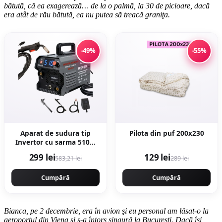
bătută, că ea exagerează… de la o palmă, la 30 de picioare, dacă
era atât de rău bătută, ea nu putea să treacă graniţa.
-49%
-55%
Aparat de sudura tip
Pilota din puf 200x230
Invertor cu sarma 510A,
MMA/MIG/MAG (TIG LIFT
299 lei
129 lei
583,21 lei
289 lei
optional) *CABLU SUDURA
2M*, afisaj digital,
ventilat, URAL MASH IGBT
Cumpără
Cumpără
TEHNOLOGY ULTRA
HYBRID
Bianca, pe 2 decembrie, era în avion şi eu personal am lăsat-o la
aeroportul din Viena şi s-a întors singură la Bucureşti. Dacă îşi