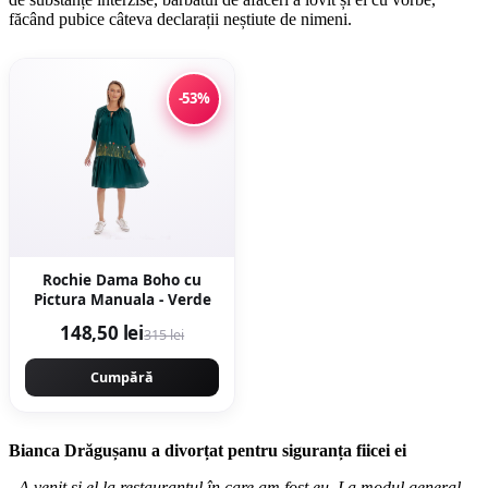
făcând pubice câteva declarații neștiute de nimeni.
-53%
Rochie Dama Boho cu
Pictura Manuala - Verde
148,50 lei
315 lei
Cumpără
Bianca Drăgușanu a divorțat pentru siguranța fiicei ei
„A venit şi el la restaurantul în care am fost eu. La modul general,