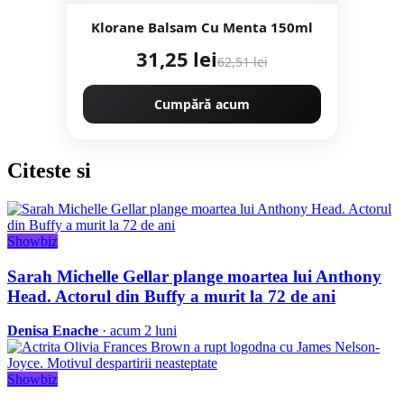
Klorane Balsam Cu Menta 150ml
31,25 lei
62,51 lei
Cumpără acum
Citeste
si
Showbiz
Sarah Michelle Gellar plange moartea lui Anthony
Head. Actorul din Buffy a murit la 72 de ani
Denisa Enache
· acum 2 luni
Showbiz