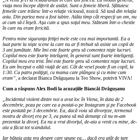
viaţa mea începe diferit de astăzi. Sunt o femeie liberă. Sfătuiesc
femeile care trăiesc într-o relaţie vicioasă, toxică. Să iasă din relaţia
asta. Din partea mea a fost iubire. Atâta timp cât respecţi un om, nu
ai cum să-l înşeli. Aşa cum a spus soţul meu. Stăteam într-o chestie
în care nu eram fericită.
Pentru mine siguranţa fetiţei mele este cea mai importantă. Ea a
luat parte la nişte scene la care nu ar fi trebuit să asiste un copil de
3 ani jumătate. Mie îmi este foarte greu să comentez nişte lucruri.
Copilul meu este foarte inteligent, în general sunt foarte inteligenţi.
Copilul meu era trist. Îmi este foarte greu să comentez nişte lucruri.
Eu am început o altă viaţă de azi. Cât de vesel poate fi un copil, la
1:30. Cu patru poliţişti, cu mama care plângea şi cu mine cum
eram”,
a declarat Bianca Drăguşanu la Teo Show, potrivit VIVA!
Cum a răspuns Alex Bodi la acuzațiile Biancăi Drăgușanu
„Incidentul violent dintre noi a avut loc în Viena, în data de 2
decembrie, poza pe care ea a postat-o pe Instagram şi pe Facebook
este postată pe 3 decembrie. Ea, dacă voia să divorţeze, termenul
nostru de divorţ era pe 3, ea putea să mă denunţe că nu m-am
prezentat la divorţ. Ea nu a vrut divorţul, de-aia a venit cu mine, de-
aia a făcut tot scandalul.
Iar bătaia asta rea despre care spune ea… dacă era atât de tare