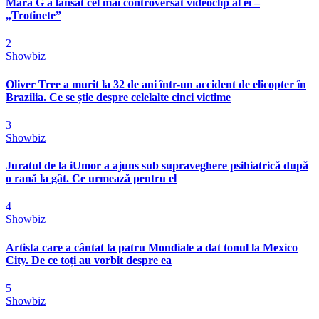
Mara G a lansat cel mai controversat videoclip al ei –
„Trotinete”
2
Showbiz
Oliver Tree a murit la 32 de ani într-un accident de elicopter în
Brazilia. Ce se știe despre celelalte cinci victime
3
Showbiz
Juratul de la iUmor a ajuns sub supraveghere psihiatrică după
o rană la gât. Ce urmează pentru el
4
Showbiz
Artista care a cântat la patru Mondiale a dat tonul la Mexico
City. De ce toți au vorbit despre ea
5
Showbiz