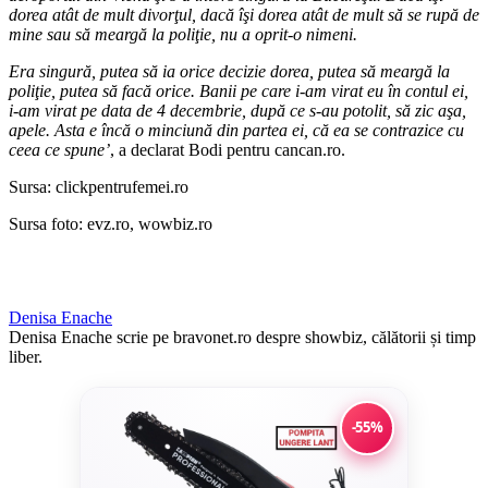
dorea atât de mult divorţul, dacă îşi dorea atât de mult să se rupă de
mine sau să meargă la poliţie, nu a oprit-o nimeni.
Era singură, putea să ia orice decizie dorea, putea să meargă la
poliţie, putea să facă orice. Banii pe care i-am virat eu în contul ei,
i-am virat pe data de 4 decembrie, după ce s-au potolit, să zic aşa,
apele. Asta e încă o minciună din partea ei, că ea se contrazice cu
ceea ce spune’
, a declarat Bodi pentru cancan.ro.
Sursa: clickpentrufemei.ro
Sursa foto: evz.ro, wowbiz.ro
Denisa Enache
Denisa Enache scrie pe bravonet.ro despre showbiz, călătorii și timp
liber.
-55%