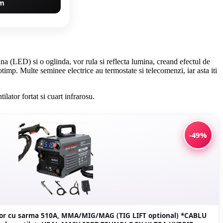
um
na (LED) si o oglinda, vor rula si reflecta lumina, creand efectul de
otimp. Multe seminee electrice au termostate si telecomenzi, iar asta iti
lator fortat si cuart infrarosu.
-49%
tor cu sarma 510A, MMA/MIG/MAG (TIG LIFT optional) *CABLU