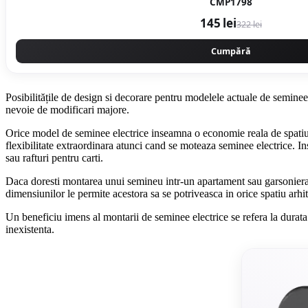
CMP1798
145 lei
322 lei
Cumpără
Posibilitățile de design si decorare pentru modelele actuale de seminee 
nevoie de modificari majore.
Orice model de seminee electrice inseamna o economie reala de spatiu 
flexibilitate extraordinara atunci cand se moteaza seminee electrice. I
sau rafturi pentru carti.
Daca doresti montarea unui semineu intr-un apartament sau garsoniera,
dimensiunilor le permite acestora sa se potriveasca in orice spatiu arhi
Un beneficiu imens al montarii de seminee electrice se refera la durata
inexistenta.