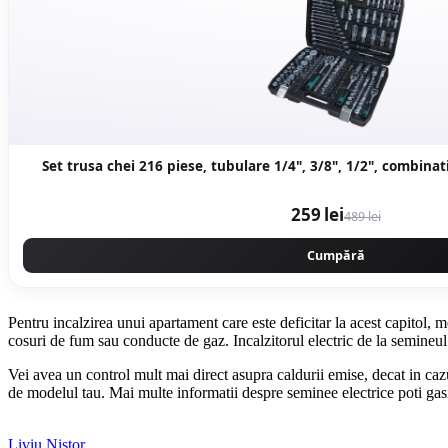
Set trusa chei 216 piese, tubulare 1/4", 3/8", 1/2", combina
259 lei
489 lei
Cumpără
Pentru incalzirea unui apartament care este deficitar la acest capitol,
cosuri de fum sau conducte de gaz. Incalzitorul electric de la semineul t
Vei avea un control mult mai direct asupra caldurii emise, decat in ca
de modelul tau. Mai multe informatii despre seminee electrice poti g
Liviu Nistor