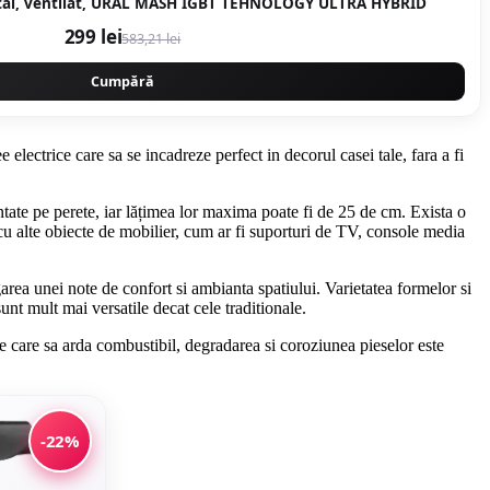
ital, ventilat, URAL MASH IGBT TEHNOLOGY ULTRA HYBRID
299 lei
583,21 lei
Cumpără
electrice care sa se incadreze perfect in decorul casei tale, fara a fi
ate pe perete, iar lățimea lor maxima poate fi de 25 de cm. Exista o
 cu alte obiecte de mobilier, cum ar fi suporturi de TV, console media
ea unei note de confort si ambianta spatiului. Varietatea formelor si
unt mult mai versatile decat cele traditionale.
le care sa arda combustibil, degradarea si coroziunea pieselor este
-22%