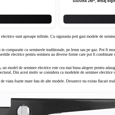
SUDURA 2M*, afisaj dig
electrice sunt aproape infinite. Cu siguranta poti gasi modele de seminee 
in comparatie cu semineele traditionale, pe lemn sau pe gaz. Pot fi mont
nsertiile electrice pentru semineu au diverse forme care pot fi combinate
 un model de seminee electrice este cea mai buna alegere pentru adaugar
tectural. Din acest motiv se considera ca modelele de seminee electrice s
 de viata foarte mare fata de alte modele. Deoarece nu exista flacari rea