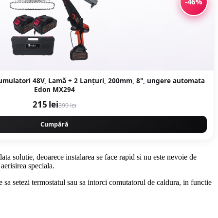
-46%
cumulatori 48V, Lamă + 2 Lanțuri, 200mm, 8", ungere automata
Edon MX294
215 lei
399 lei
Cumpără
ta solutie, deoarece instalarea se face rapid si nu este nevoie de
aerisirea speciala.
te sa setezi termostatul sau sa intorci comutatorul de caldura, in functie