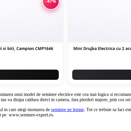
-47%
tii si biti, Campion CMP1646
Mini Drujba Electrica cu 2 a
 montarea unui model de seminee electrice este cea mai logica si recomanda
au va disipa caldura direct in camera, fara pierderi majore, prin cos ori 
zul in care alegi montarea de
seminee pe lemne
. Tot ce trebuie sa faci es
asi pe www.seminee-expert.ro.