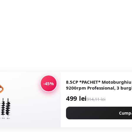
8.5CP *PACHET* Motoburghiu 
-45%
9200rpm Professional, 3 burgh
GT4350 CAMPION CMP4350
499 lei
914,11 lei
Cump