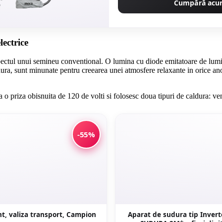
Cumpără ac
ectrice
aspectul unui semineu conventional. O lumina cu diode emitatoare de lumi
aldura, sunt minunate pentru creearea unei atmosfere relaxante in orice an
 priza obisnuita de 120 de volti si folosesc doua tipuri de caldura: venti
-55%
nt, valiza transport, Campion
Aparat de sudura tip Inver