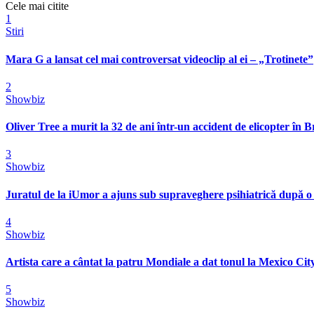
Cele mai citite
1
Stiri
Mara G a lansat cel mai controversat videoclip al ei – „Trotinete”
2
Showbiz
Oliver Tree a murit la 32 de ani într-un accident de elicopter în Bra
3
Showbiz
Juratul de la iUmor a ajuns sub supraveghere psihiatrică după o
4
Showbiz
Artista care a cântat la patru Mondiale a dat tonul la Mexico City
5
Showbiz