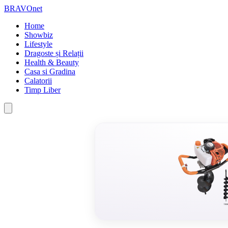
BRAVOnet
Home
Showbiz
Lifestyle
Dragoste și Relații
Health & Beauty
Casa si Gradina
Calatorii
Timp Liber