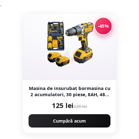
.
-45%
Masina de insurubat bormasina cu
2 acumulatori, 30 piese, 8AH, 48v,
trusa cu valiza Protools CMP1664
125 lei
228 lei
Cumpără acum