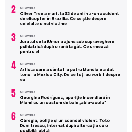
2
SHOWBIZ
Oliver Tree a murit la 32 de ani într-un accident
de elicopter în Brazilia. Ce se știe despre
celelalte cinci victime
3
SHOWBIZ
Juratul de la iUmor a ajuns sub supraveghere
psihiatrică după o rană la gât. Ce urmează
pentru el
4
SHOWBIZ
Artista care a cântat la patru Mondiale a dat
tonul la Mexico City. De ce toți au vorbit despre
ea
5
SHOWBIZ
Georgina Rodríguez, apariție incendiară în
Miami cu un costum de baie „abia-acolo”
6
SHOWBIZ
Obregia, poliție și un scandal violent. Toto
Dumitrescu, internat după altercația cu o
posibilă iubită