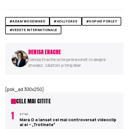
#ADAM WOODWARD
#HOLLYOAKS
#SOPHIE PORLEY
#VEDETE INTERNATIONALE
DENISA ENACHE
Denisa Enache scrie pe bravonet.ro despre
showbiz, călătorii și timp liber.
[psk_ad 300x250]
CELE MAI CITITE
1
STIRI
Mara G a lansat cel mai controversat videoclip
al ei – „Trotinete”