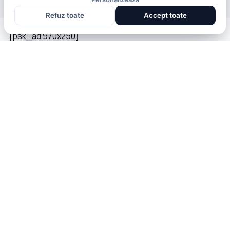
Refuz toate
Accept toate
[psk_ad 970x250]
BRAVONET
Showbiz, vedete si tot ce misca in lumea mondena
CATEGORII
BRAVONET
Stiri
Cookies
Showbiz
Publicitate
Publicitate
Politica De Confidentialitate
Lifestyle
Home
Health & Beauty
Termeni și Condiții
Casa si Gradina