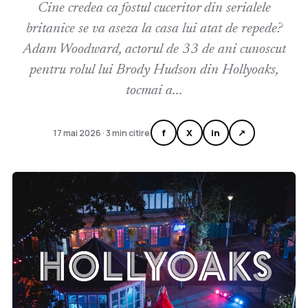
Cine credea ca fostul cuceritor din serialele
britanice se va aseza la casa lui atat de repede?
Adam Woodward, actorul de 33 de ani cunoscut
pentru rolul lui Brody Hudson din Hollyoaks,
tocmai a...
f
X
in
↗
17 mai 2026 · 3 min citire