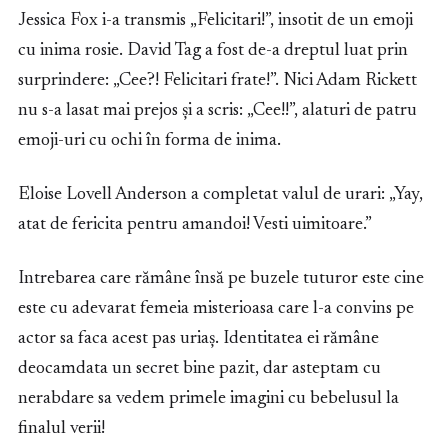
Jessica Fox i-a transmis „Felicitari!”, insotit de un emoji
cu inima rosie. David Tag a fost de-a dreptul luat prin
surprindere: „Cee?! Felicitari frate!”. Nici Adam Rickett
nu s-a lasat mai prejos și a scris: „Cee!!”, alaturi de patru
emoji-uri cu ochi în forma de inima.
Eloise Lovell Anderson a completat valul de urari: „Yay,
atat de fericita pentru amandoi! Vesti uimitoare.”
Intrebarea care rămâne însă pe buzele tuturor este cine
este cu adevarat femeia misterioasa care l-a convins pe
actor sa faca acest pas uriaș. Identitatea ei rămâne
deocamdata un secret bine pazit, dar asteptam cu
nerabdare sa vedem primele imagini cu bebelusul la
finalul verii!