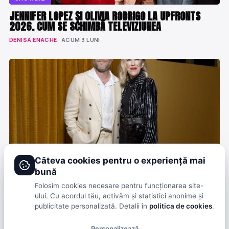
JENNIFER LOPEZ ȘI OLIVIA RODRIGO LA UPFRONTS
2026. CUM SE SCHIMBĂ TELEVIZIUNEA
DENISA ENACHE
· ACUM 3 LUNI
Câteva cookies pentru o experiență mai
bună
SHOWBIZ
SETH ROGEN DESPRE SEZONUL 2 THE STUDIO FĂRĂ
Folosim cookies necesare pentru funcționarea site-
O’HARA – ANCORA A DISPĂRUT
ului. Cu acordul tău, activăm și statistici anonime și
publicitate personalizată. Detalii în
politica de cookies
.
DENISA ENACHE
· ACUM 4 LUNI
Personalizează