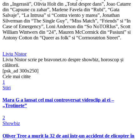
din „Ingerasii”, Olivia Holt din „Totul despre dans”, Joao Catarre
din “Capsune cu zahar”, Marlene Favela din “Rubi”, “Gata
Salvaje”, “La Intrusa” si “Contra viento y marea”, Jonathan
Silverman din “The Single Guy”, “Miss Match”, “Friends” si “In
Case of Emergency”, Loni Anderson din “So NoTORIus”, Scott
William Wintwers din “24”, Mauren McCormick din “Pasiuni” si
Antony Cotton dn “Queer as folk” si “Corrnoratrion Street”.
Liviu Nistor
Liviu Nistor scrie pe bravonet.ro despre showbiz, horoscop și
călătorii.
[psk_ad 300x250]
Cele mai citite
1
Stiri
Mara G a lansat cel mai controversat videoclip al ei –
„Trotinete”
2
Showbiz
Oliver Tree a murit la 32 de ani într-un accident de elicopter în