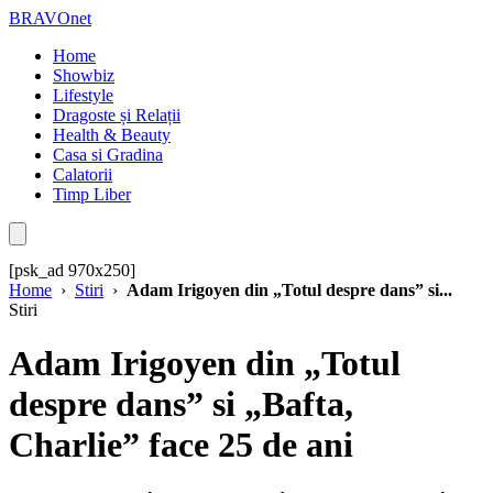
BRAVOnet
Home
Showbiz
Lifestyle
Dragoste și Relații
Health & Beauty
Casa si Gradina
Calatorii
Timp Liber
[psk_ad 970x250]
Home
›
Stiri
›
Adam Irigoyen din „Totul despre dans” si...
Stiri
Adam Irigoyen din „Totul
despre dans” si „Bafta,
Charlie” face 25 de ani