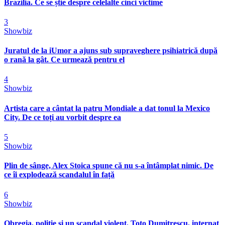
Brazilia. Ce se știe despre celelalte cinci victime
3
Showbiz
Juratul de la iUmor a ajuns sub supraveghere psihiatrică după
o rană la gât. Ce urmează pentru el
4
Showbiz
Artista care a cântat la patru Mondiale a dat tonul la Mexico
City. De ce toți au vorbit despre ea
5
Showbiz
Plin de sânge, Alex Stoica spune că nu s-a întâmplat nimic. De
ce îi explodează scandalul în față
6
Showbiz
Obregia, poliție și un scandal violent. Toto Dumitrescu, internat