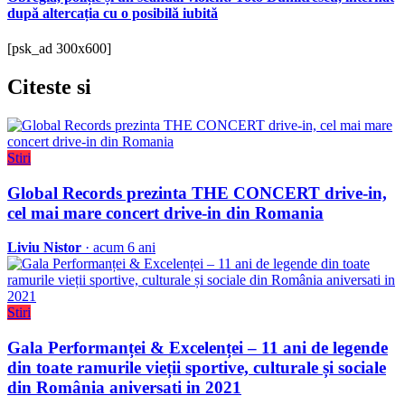
după altercația cu o posibilă iubită
[psk_ad 300x600]
Citeste
si
Stiri
Global Records prezinta THE CONCERT drive-in,
cel mai mare concert drive-in din Romania
Liviu Nistor
· acum 6 ani
Stiri
Gala Performanței & Excelenței – 11 ani de legende
din toate ramurile vieții sportive, culturale și sociale
din România aniversati in 2021