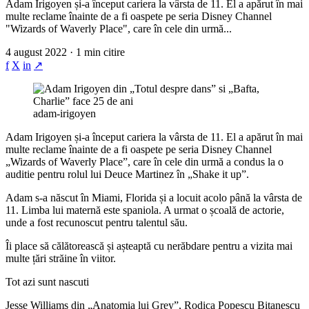
Adam Irigoyen și-a început cariera la vârsta de 11. El a apărut în mai
multe reclame înainte de a fi oaspete pe seria Disney Channel
"Wizards of Waverly Place", care în cele din urmă...
4 august 2022 · 1 min citire
f
X
in
↗
adam-irigoyen
Adam Irigoyen și-a început cariera la vârsta de 11. El a apărut în mai
multe reclame înainte de a fi oaspete pe seria Disney Channel
„Wizards of Waverly Place”, care în cele din urmă a condus la o
auditie pentru rolul lui Deuce Martinez în „Shake it up”.
Adam s-a născut în Miami, Florida și a locuit acolo până la vârsta de
11. Limba lui maternă este spaniola. A urmat o școală de actorie,
unde a fost recunoscut pentru talentul său.
Îi place să călătorească și așteaptă cu nerăbdare pentru a vizita mai
multe țări străine în viitor.
Tot azi sunt nascuti
Jesse Williams din „Anatomia lui Grey”, Rodica Popescu Bitanescu